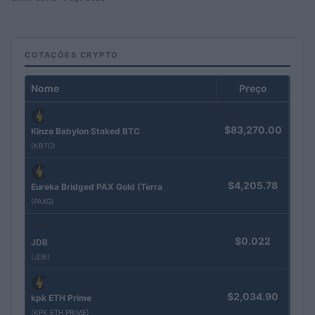
COTAÇÕES CRYPTO
Nome
Preço
$83,270.00
Kinza Babylon Staked BTC
(KBTC)
$4,205.78
Eureka Bridged PAX Gold (Terra
(PAXG)
$0.022
JDB
(JDB)
$2,034.90
kpk ETH Prime
(KPK ETH PRIME)