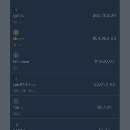
$85,763.00
SyBTC
(SYBTC)
$64,990.00
Bitcoin
(BTC)
$1,920.03
Ethereum
(ETH)
$2,030.62
kpk ETH Yield
(KPK ETH YIELD)
$0.999
Tether
(USDT)
$1.07