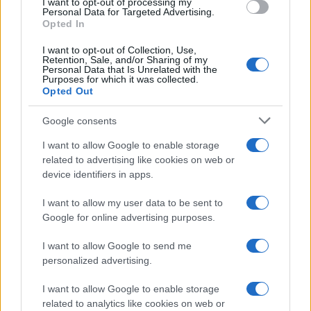
I want to opt-out of processing my
Personal Data for Targeted Advertising.
Dezembro
$
$
$ 0,3725
$
1%
Opted In
de 2022
0,3211
0,2633
0,3179
I want to opt-out of Collection, Use,
Retention, Sale, and/or Sharing of my
Previsão de preços para 2023
Personal Data that Is Unrelated with the
Purposes for which it was collected.
Opted Out
% De
variação
Google consents
Encontro
Preço
Mínimo
Máximo
Média
mensal
I want to allow Google to enable storage
related to advertising like cookies on web or
Janeiro de
$
$
$ 0,4064
$
12%
device identifiers in apps.
2023
0,3597
0,3417
0,3741
I want to allow my user data to be sent to
Fevereiro
$
$
$ 0,4192
$
5%
Google for online advertising purposes.
de 2023
0,3777
0,3550
0,3871
I want to allow Google to send me
Março de
$
$
$ 0,3886
$
-2%
personalized advertising.
2023
0,3701
0,3331
0,3608
I want to allow Google to enable storage
Abril de
$
$
$ 0,4236
$
9%
related to analytics like cookies on web or
2023
0,4034
0,3752
0,3994