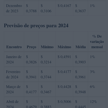
Dezembro
$
$
$ 0,4167
$
1%
de 2023
0,3788
0,3106
0,3637
Previsão de preços para 2024
% De
variação
Encontro
Preço
Mínimo
Máximo
Média
mensal
Janeiro de
$
$
$ 0,4591
$
1%
2024
0,3826
0,3214
0,3903
Fevereiro
$
$
$ 0,4177
$
3%
de 2024
0,3941
0,3744
0,3961
Março de
$
$
$ 0,4428
$
6%
2024
0,4177
0,3467
0,3948
Abril de
$
$
$ 0,5006
$
12%
2024
0,4679
0,3883
0,4445