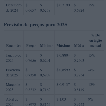
Dezembro
$
$
$ 0,7190
$
15%
de 2024
0,6657
0,6258
0,6724
Previsão de preços para 2025
% De
variação
Encontro
Preço
Mínimo
Máximo
Média
mensal
Janeiro de
$
$
$ 0,8804
$
15%
2025
0,7656
0,6201
0,7503
Fevereiro
$
$
$ 0,8599
$
-4%
de 2025
0,7350
0,6909
0,7754
Março de
$
$
$ 0,9137
$
12%
2025
0,8232
0,7162
0,8149
Abril de
$
$
$ 1,03
$
9%
2025
0,8973
0,8165
0,9242