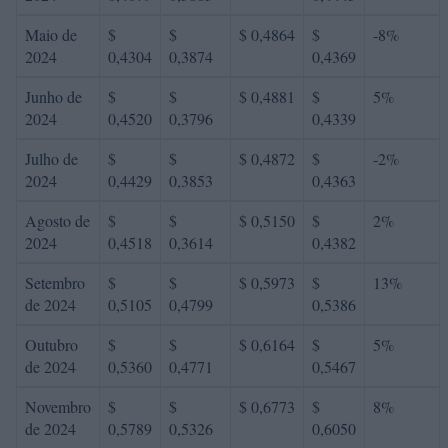
Maio de
$
$
$ 0,4864
$
-8%
2024
0,4304
0,3874
0,4369
Junho de
$
$
$ 0,4881
$
5%
2024
0,4520
0,3796
0,4339
Julho de
$
$
$ 0,4872
$
-2%
2024
0,4429
0,3853
0,4363
Agosto de
$
$
$ 0,5150
$
2%
2024
0,4518
0,3614
0,4382
Setembro
$
$
$ 0,5973
$
13%
de 2024
0,5105
0,4799
0,5386
Outubro
$
$
$ 0,6164
$
5%
de 2024
0,5360
0,4771
0,5467
Novembro
$
$
$ 0,6773
$
8%
de 2024
0,5789
0,5326
0,6050