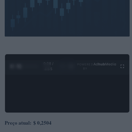
0:30 /
Ad
hub
Media
POWERED
1
/
4
3:55
BY
Preço atual:
$ 0,2504