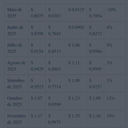
Maio de
$
$
$ 0,9125
$
-10%
2025
0,8075
0,6783
0,7954
Junho de
$
$
$ 0,8902
$
4%
2025
0,8398
0,7643
0,8272
Julho de
$
$
$ 1,06
$
9%
2025
0,9154
0,8513
0,9566
Agosto de
$
$
$ 1,11
$
3%
2025
0,9429
0,8863
0,9995
Setembro
$
$
$ 1,08
$
1%
de 2025
0,9523
0,7714
0,9237
Outubro
$ 1,07
$
$ 1,23
$ 1,09
12%
de 2025
0,9599
Novembro
$ 1,17
$
$ 1,33
$ 1,16
10%
de 2025
0,9973