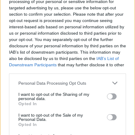
processing of your personal or sensitive information for
targeted advertising by us, please use the below opt-out
Maio de
$
$
$ 0,2396
$
-9%
section to confirm your selection. Please note that after your
2022
0,1997
0,1897
0,2147
opt-out request is processed you may continue seeing
interest-based ads based on personal information utilized by
Junho de
$
$
$ 0,2329
$
8%
us or personal information disclosed to third parties prior to
2022
0,2157
0,1984
0,2157
your opt-out. You may separately opt-out of the further
disclosure of your personal information by third parties on the
Julho de
$
$
$ 0,2455
$
-1%
IAB’s list of downstream participants. This information may
2022
0,2135
0,1708
0,2082
also be disclosed by us to third parties on the
IAB’s List of
Downstream Participants
that may further disclose it to other
Agosto de
$
$
$ 0,2630
$
13%
third parties.
2022
0,2413
0,2220
0,2425
Please note that this website/app uses one or more Google
Personal Data Processing Opt Outs
Setembro
$
$
$ 0,3244
$
13%
services and may gather and store information including but
de 2022
0,2726
0,2590
0,2917
not limited to your visit or usage behaviour. You may click to
I want to opt-out of the Sharing of my
personal data.
grant or deny consent to Google and its third-party tags to
Opted In
Outubro
$
$
$ 0,3092
$
7%
use your data for below specified purposes in below Google
de 2022
0,2917
0,2625
0,2859
consent section.
I want to opt-out of the Sale of my
Personal Data.
Novembro
$
$
$ 0,3656
$
9%
Opted In
de 2022
0,3180
0,2766
0,3211