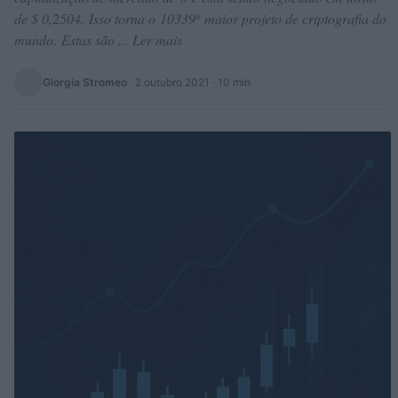
de $ 0,2504. Isso torna o 10339º maior projeto de criptografia do
mundo. Estas são ... Ler mais
Giorgia Stromeo
·
2 outubro 2021
· 10 min