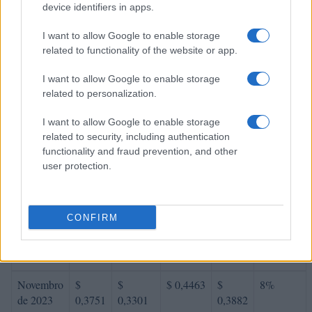
device identifiers in apps.
Maio de
$
$
$ 0,3747
$
-14%
I want to allow Google to enable storage
2023
0,3469
0,3261
0,3504
related to functionality of the website or app.
Junho de
$
$
$ 0,4262
$
5%
I want to allow Google to enable storage
2023
0,3643
0,3315
0,3788
related to personalization.
Julho de
$
$
$ 0,3541
$
-10%
I want to allow Google to enable storage
2023
0,3278
0,2918
0,3229
related to security, including authentication
functionality and fraud prevention, and other
Agosto de
$
$
$ 0,3775
$
1%
user protection.
2023
0,3311
0,2715
0,3245
Setembro
$
$
$ 0,4190
$
14%
de 2023
0,3775
0,3020
0,3605
CONFIRM
Outubro
$
$
$ 0,3855
$
-8%
de 2023
0,3473
0,2813
0,3334
Novembro
$
$
$ 0,4463
$
8%
de 2023
0,3751
0,3301
0,3882