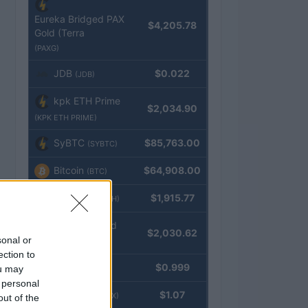
Eureka Bridged PAX
$4,205.78
Gold (Terra
(PAXG)
JDB
$0.022
(JDB)
kpk ETH Prime
$2,034.90
(KPK ETH PRIME)
SyBTC
$85,763.00
(SYBTC)
Bitcoin
$64,908.00
(BTC)
Ethereum
$1,915.77
(ETH)
kpk ETH Yield
$2,030.62
sonal or
(KPK ETH YIELD)
ection to
Tether
$0.999
ou may
(USDT)
 personal
USDEX
$1.07
(USDEX)
out of the