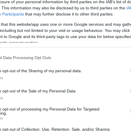
losure of your personal information by third parties on the IAB’s list of
. This information may also be disclosed by us to third parties on the
IA
0
 de mercado de
e está sendo negociado em torno de
Participants
that may further disclose it to other third parties.
 criptografia do mundo.
 that this website/app uses one or more Google services and may gath
including but not limited to your visit or usage behaviour. You may click 
 to Google and its third-party tags to use your data for below specifi
ogle consent section.
l Data Processing Opt Outs
o opt-out of the Sharing of my personal data.
In
o opt-out of the Sale of my Personal Data.
In
to opt-out of processing my Personal Data for Targeted
ing.
In
o opt-out of Collection, Use, Retention, Sale, and/or Sharing