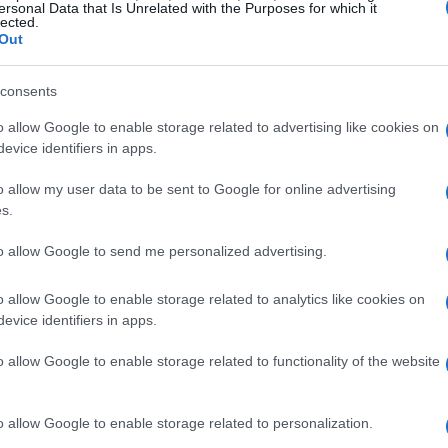
ersonal Data that Is Unrelated with the Purposes for which it
lected.
Out
ara 2021, 2022, 2023, 2024, 2025
consents
a USD. No início de outubro de 2021, o preço será
o allow Google to enable storage related to advertising like cookies on
de $ 2,82, preço mínimo de $ 2,35 para outubro de
evice identifiers in apps.
de 2021 é $ 2,58. previsão de preço no final de
o allow my user data to be sent to Google for online advertising
bro de 2021 6%.
s.
ara USD. No início de novembro de 2021, o preço
to allow Google to send me personalized advertising.
ximo de $ 2,40, preço mínimo de $ 1,95 para
o allow Google to enable storage related to analytics like cookies on
s de novembro de 2021 é $ 2,18. previsão de preço
evice identifiers in apps.
ação para novembro de 2021 -14%.
o allow Google to enable storage related to functionality of the website
ara USD. No início de dezembro de 2021, o preço
imo de $ 2,71, preço mínimo de $ 2,31 para dezembro
o allow Google to enable storage related to personalization.