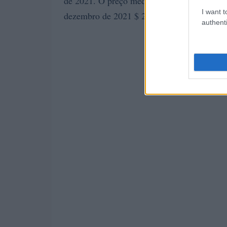
de 2021. O preço médio para o mês de dezem
I want t
dezembro de 2021 $ 2,53, variação para d
authenti