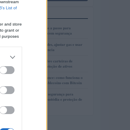
 downstream
B’s List of
MAIS LIDOS
er and store
1
Cold wallets: passo a passo para
to grant or
configurar e usar com segurança
ed purposes
2
Como escolher redes, ajustar gas e usar
bridges com eficiência
3
Guia completo sobre carteiras de
autocustódia e proteção de ativos
4
Lite Loan da Binance: como funciona o
empréstimo de stablecoins com Bitcoin
5
Guia completo de segurança para
carteiras de autocustódia e proteção de
criptomoedas