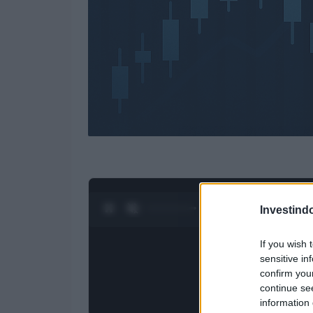
0:28 / 4:27
1
/
4
Investind
If you wish 
sensitive in
confirm you
continue se
information 