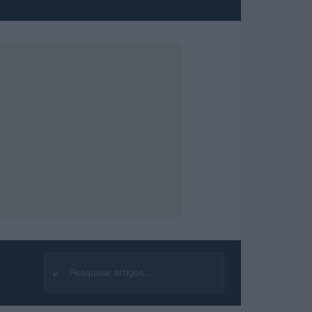
⌕
Buscar