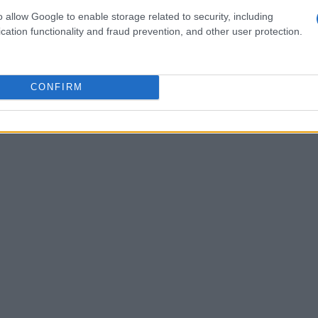
bro de 2021 é $ 2,51. previsão de preço no final de
o allow Google to enable storage related to security, including
ezembro de 2021 13%.
cation functionality and fraud prevention, and other user protection.
CONFIRM