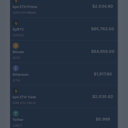
$2,034.90
kpk ETH Prime
(KPK ETH PRIME)
$85,763.00
SyBTC
(SYBTC)
$64,959.00
Bitcoin
(BTC)
$1,917.80
Ethereum
(ETH)
$2,030.62
kpk ETH Yield
(KPK ETH YIELD)
$0.999
Tether
(USDT)