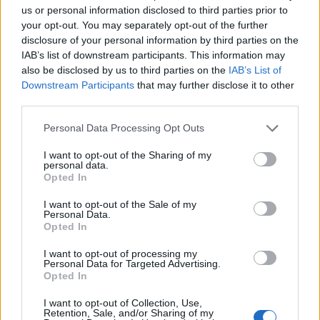
us or personal information disclosed to third parties prior to
Abril de
$
$ 7,09
$ 9,21
$ 8,15
14%
your opt-out. You may separately opt-out of the further
disclosure of your personal information by third parties on the
2022
8,45
IAB’s list of downstream participants. This information may
Maio de
$
$ 6,25
$ 7,84
$ 7,05
-14%
also be disclosed by us to third parties on the
IAB’s List of
2022
7,26
Downstream Participants
that may further disclose it to other
third parties.
Junho de
$
$ 7,24
$ 9,60
$ 8,42
12%
Please note that this website/app uses one or more Google
Personal Data Processing Opt Outs
2022
8,13
services and may gather and store information including but
not limited to your visit or usage behaviour. You may click to
I want to opt-out of the Sharing of my
Julho de
$
$ 7,99
$ 9,58
$ 8,79
8%
personal data.
grant or deny consent to Google and its third-party tags to
2022
8,79
Opted In
use your data for below specified purposes in below Google
consent section.
Agosto de
$
$ 7,44
$ 8,81
$ 8,12
-8%
I want to opt-out of the Sale of my
Personal Data.
2022
8,08
Opted In
Setembro
$
$ 5,96
$ 7,80
$ 6,88
-9%
I want to opt-out of processing my
de 2022
7,36
Personal Data for Targeted Advertising.
Opted In
Outubro
$
$ 6,82
$ 8,94
$ 7,88
3%
I want to opt-out of Collection, Use,
de 2022
7,58
Retention, Sale, and/or Sharing of my