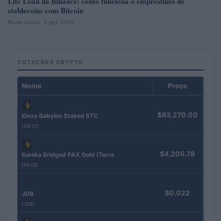
Lite Loan da Binance: como funciona o empréstimo de
stablecoins com Bitcoin
Bruno Costa · 5 ago 2026
COTAÇÕES CRYPTO
Nome
Preço
$83,270.00
Kinza Babylon Staked BTC
(KBTC)
$4,205.78
Eureka Bridged PAX Gold (Terra
(PAXG)
$0.022
JDB
(JDB)