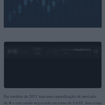
0:30 /
Ad
hub
Media
POWERED
1
/
4
3:55
BY
Em outubro de 2021 tem uma capitalização de mercado
0
de
e está sendo negociado em torno de $ 6,65. Isso torna