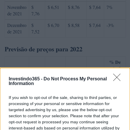
Novembro
$
$ 6,51
$ 8,76
$ 7,64
7%
de 2021
7,76
Dezembro
$
$ 6,70
$ 8,58
$ 7,64
-3%
de 2021
7,52
Previsão de preços para 2022
% De
variação
Encontro
Preço
Mínimo
Máximo
Média
mensal
Investindo365 -
Do Not Process My Personal
Information
Janeiro de
$
$ 6,65
$ 8,13
$ 7,39
-6%
2022
7,07
If you wish to opt-out of the sale, sharing to third parties, or
processing of your personal or sensitive information for
Fevereiro
$
$ 6,45
$ 7,75
$ 7,10
-3%
targeted advertising by us, please use the below opt-out
de 2022
6,86
section to confirm your selection. Please note that after your
opt-out request is processed you may continue seeing
Março de
$
$ 6,82
$ 8,30
$ 7,56
8%
interest-based ads based on personal information utilized by
2022
7,41