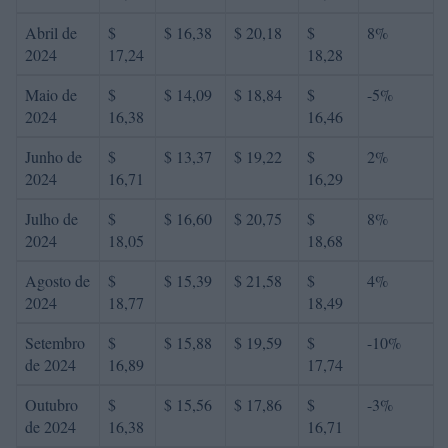
Abril de
$
$ 16,38
$ 20,18
$
8%
2024
17,24
18,28
Maio de
$
$ 14,09
$ 18,84
$
-5%
2024
16,38
16,46
Junho de
$
$ 13,37
$ 19,22
$
2%
2024
16,71
16,29
Julho de
$
$ 16,60
$ 20,75
$
8%
2024
18,05
18,68
Agosto de
$
$ 15,39
$ 21,58
$
4%
2024
18,77
18,49
Setembro
$
$ 15,88
$ 19,59
$
-10%
de 2024
16,89
17,74
Outubro
$
$ 15,56
$ 17,86
$
-3%
de 2024
16,38
16,71