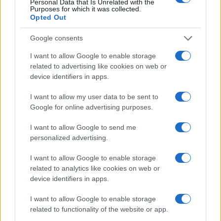
Personal Data that Is Unrelated with the
Purposes for which it was collected.
Novembro
$
$ 6,35
$ 8,19
$ 7,27
1%
Opted Out
de 2022
7,65
Google consents
Dezembro
$
$ 8,00
$ 9,17
$ 8,59
10%
de 2022
8,42
I want to allow Google to enable storage
related to advertising like cookies on web or
device identifiers in apps.
Previsão de preços para 2023
I want to allow my user data to be sent to
% De
Google for online advertising purposes.
variação
Encontro
Preço
Mínimo
Máximo
Média
mensal
I want to allow Google to send me
personalized advertising.
Janeiro de
$
$ 6,53
$ 8,98
$ 7,76
-3%
2023
8,16
I want to allow Google to enable storage
related to analytics like cookies on web or
Fevereiro
$
$ 6,59
$ 8,19
$ 7,39
-15%
device identifiers in apps.
de 2023
6,94
I want to allow Google to enable storage
Março de
$
$ 7,07
$ 9,17
$ 8,12
12%
related to functionality of the website or app.
2023
7,77