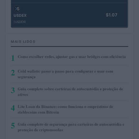
$1.07
USDEX
(USDEX)
MAIS LIDOS
1
Como escolher redes, ajustar gas e usar bridges com eficiência
2
Cold wallets: passo a passo para configurar e usar com
segurança
3
Guia completo sobre carteiras de autocustódia e proteção de
ativos
4
Lite Loan da Binance: como funciona o empréstimo de
stablecoins com Bitcoin
5
Guia completo de segurança para carteiras de autocustódia e
proteção de criptomoedas