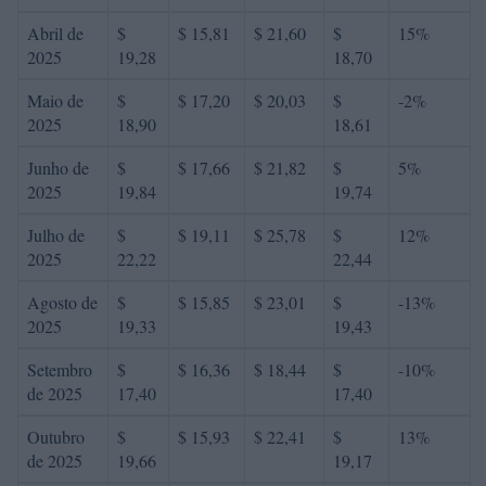
Abril de
$
$ 15,81
$ 21,60
$
15%
2025
19,28
18,70
Maio de
$
$ 17,20
$ 20,03
$
-2%
2025
18,90
18,61
Junho de
$
$ 17,66
$ 21,82
$
5%
2025
19,84
19,74
Julho de
$
$ 19,11
$ 25,78
$
12%
2025
22,22
22,44
Agosto de
$
$ 15,85
$ 23,01
$
-13%
2025
19,33
19,43
Setembro
$
$ 16,36
$ 18,44
$
-10%
de 2025
17,40
17,40
Outubro
$
$ 15,93
$ 22,41
$
13%
de 2025
19,66
19,17