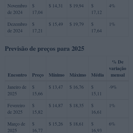
Novembro
$
$ 14,31
$ 19,94
$
4%
de 2024
17,04
17,12
Dezembro
$
$ 15,49
$ 19,79
$
1%
de 2024
17,21
17,64
Previsão de preços para 2025
% De
variação
Encontro
Preço
Mínimo
Máximo
Média
mensal
Janeiro de
$
$ 13,47
$ 16,76
$
-9%
2025
15,66
15,11
Fevereiro
$
$ 14,87
$ 18,35
$
1%
de 2025
15,82
16,61
Março de
$
$ 15,26
$ 18,61
$
6%
2025
16,77
16,93