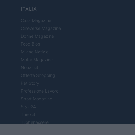
ITÁLIA
Casa Magazine
Cineverse Magazine
Donne Magazine
Food Blog
Milano Notizie
Motor Magazine
Notizie.it
Offerte Shopping
Pet Story
Professione Lavoro
Sport Magazine
Style24
Think.it
Tuobenessere
Viaggiamo