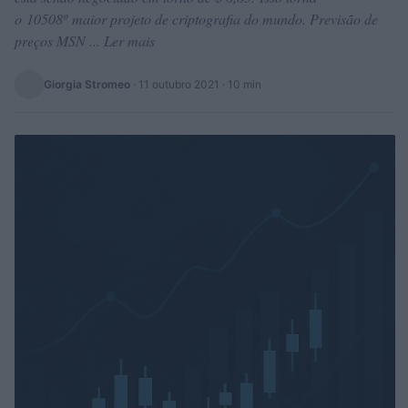
o 10508º maior projeto de criptografia do mundo. Previsão de
preços MSN ... Ler mais
Giorgia Stromeo
·
11 outubro 2021
· 10 min