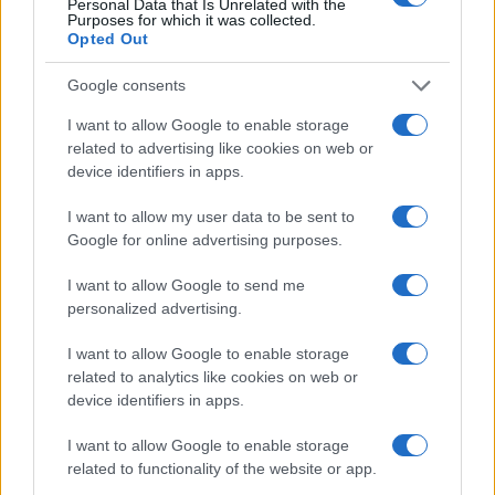
Personal Data that Is Unrelated with the
Purposes for which it was collected.
Novembro
$
$ 2,60
$ 3,41
$ 3,00
14%
Opted Out
de 2022
2,89
Google consents
Dezembro
$
$ 2,91
$ 3,53
$ 3,22
13%
de 2022
3,26
I want to allow Google to enable storage
related to advertising like cookies on web or
device identifiers in apps.
Previsão de preços para 2023
I want to allow my user data to be sent to
% De
Google for online advertising purposes.
variação
Encontro
Preço
Mínimo
Máximo
Média
mensal
I want to allow Google to send me
personalized advertising.
Janeiro de
$
$ 2,88
$ 3,74
$ 3,31
5%
2023
3,43
I want to allow Google to enable storage
related to analytics like cookies on web or
Fevereiro
$
$ 3,25
$ 3,67
$ 3,46
1%
device identifiers in apps.
de 2023
3,46
I want to allow Google to enable storage
Março de
$
$ 3,14
$ 4,50
$ 3,82
12%
related to functionality of the website or app.
2023
3,88