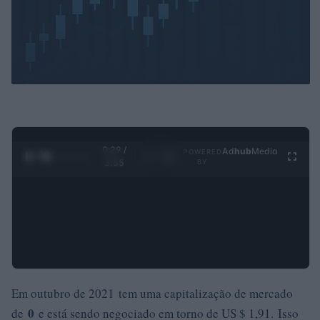
0:30 /
Ad
hub
Media
POWERED
1
/
4
3:55
BY
Em outubro de 2021 tem uma capitalização de mercado
0
de
e está sendo negociado em torno de US $ 1,91. Isso