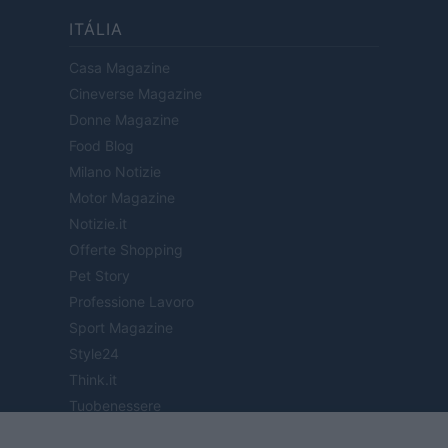
ITÁLIA
Casa Magazine
Cineverse Magazine
Donne Magazine
Food Blog
Milano Notizie
Motor Magazine
Notizie.it
Offerte Shopping
Pet Story
Professione Lavoro
Sport Magazine
Style24
Think.it
Tuobenessere
Viaggiamo