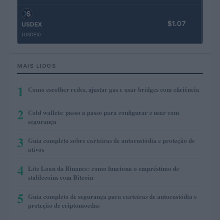
$1.07
USDEX
(USDEX)
MAIS LIDOS
1
Como escolher redes, ajustar gas e usar bridges com eficiência
2
Cold wallets: passo a passo para configurar e usar com
segurança
3
Guia completo sobre carteiras de autocustódia e proteção de
ativos
4
Lite Loan da Binance: como funciona o empréstimo de
stablecoins com Bitcoin
5
Guia completo de segurança para carteiras de autocustódia e
proteção de criptomoedas