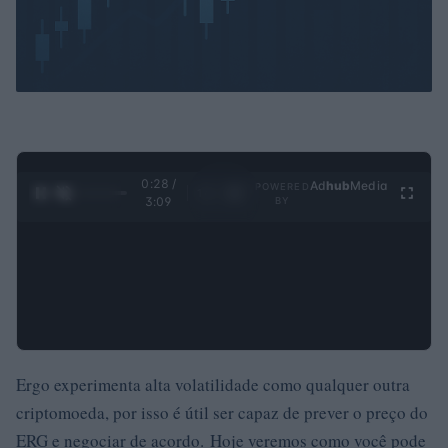
0:29 /
Ad
hub
Media
POWERED
1
/
4
3:09
BY
Ergo experimenta alta volatilidade como qualquer outra
criptomoeda, por isso é útil ser capaz de prever o preço do
ERG e negociar de acordo. Hoje veremos como você pode