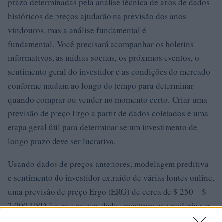
prazo determinadas pela análise técnica de anos de dados
históricos de preços ajudarão na previsão dos anos
vindouros, mas a análise fundamental é
fundamental. Você precisará acompanhar os boletins
informativos, as mídias sociais, os próximos eventos, o
sentimento geral do investidor e as condições do mercado
conforme mudam ao longo do tempo para determinar
quando comprar ou vender no momento certo. Criar uma
previsão de preço Ergo a partir de dados coletados é uma
etapa geral útil para determinar se um investimento de
longo prazo deve ser lucrativo.
Usando dados de preços anteriores, modelagem preditiva
e sentimento do investidor extraído de várias fontes online,
uma previsão de preço Ergo (ERG) de cerca de $ 250 – $
2.000 USD é o que nossos dados mostram que poderia ser
possível em 2022-2025 dados os fundamentos do Ergo e