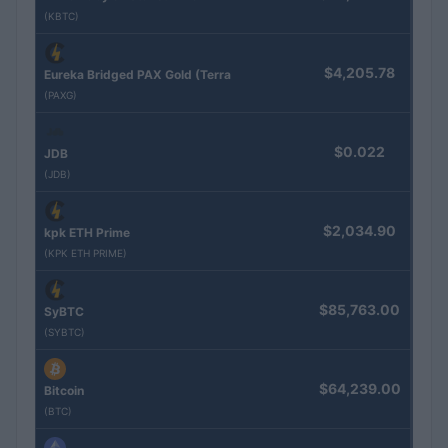
(KBTC)
$4,205.78
Eureka Bridged PAX Gold (Terra
(PAXG)
$0.022
JDB
(JDB)
$2,034.90
kpk ETH Prime
(KPK ETH PRIME)
$85,763.00
SyBTC
(SYBTC)
$64,239.00
Bitcoin
(BTC)