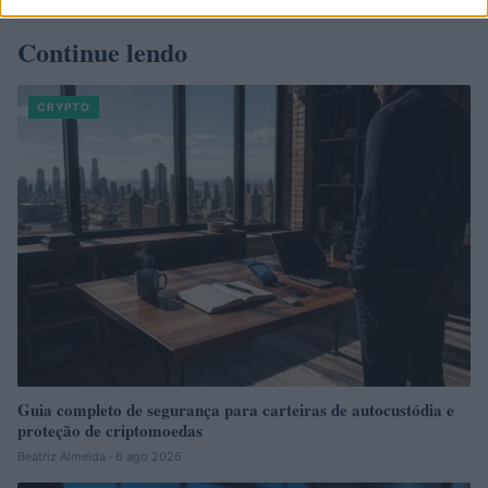
Continue lendo
CRYPTO
Guia completo de segurança para carteiras de autocustódia e
proteção de criptomoedas
Beatriz Almeida · 6 ago 2026