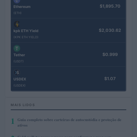
$1,895.70
Ethereum
(ETH)
$2,030.62
kpk ETH Yield
(KPK ETH YIELD)
$0.999
Tether
(USDT)
$1.07
USDEX
(USDEX)
MAIS LIDOS
1
Guia completo sobre carteiras de autocustódia e proteção de
ativos
Cold wallets: passo a passo para configurar e usar com