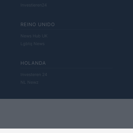
Investieren24
REINO UNIDO
News Hub UK
Lgbtq News
HOLANDA
Investeren 24
NL Newz