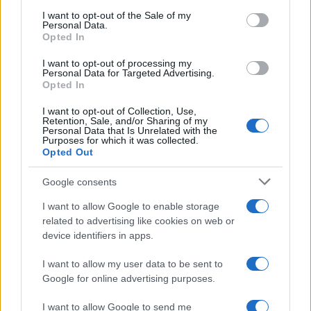
consent section.
outras técnicas, você pode fazer uma previsão de preço
I want to opt-out of the Sale of my
Personal Data.
informada sobre se o preço vai subir ou descer nos
Opted In
próximos dias, semanas e meses.
I want to opt-out of processing my
Personal Data for Targeted Advertising.
O mercado de criptomoedas é extremamente volátil e
Opted In
difícil de prever a longo prazo, portanto, pesquisar os
I want to opt-out of Collection, Use,
Retention, Sale, and/or Sharing of my
fundamentos e o progresso do Ergo é uma tarefa essencial
Personal Data that Is Unrelated with the
Purposes for which it was collected.
antes de decidir investir qualquer quantia de fundos a
Opted Out
longo prazo com o objetivo de mantê-los por meses ou
anos. Ao analisar o preço do Ergo para formar uma
Google consents
previsão de preço para o curto ou longo prazo, é essencial
I want to allow Google to enable storage
levar em consideração a análise técnica e fundamental.
related to advertising like cookies on web or
device identifiers in apps.
I want to allow my user data to be sent to
Google for online advertising purposes.
AUTOR
Giorgia Stromeo
I want to allow Google to send me