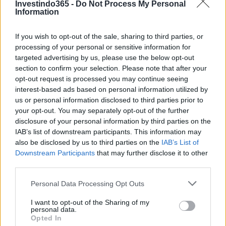
Investindo365 -
Do Not Process My Personal
dados de preços anteriores do token ERG.
Information
Ergo (ERG) é um bom investimento?
If you wish to opt-out of the sale, sharing to third parties, or
processing of your personal or sensitive information for
Ao decidir se Ergo (ERG) é um bom investimento para
targeted advertising by us, please use the below opt-out
section to confirm your selection. Please note that after your
você, levar em consideração o risco e a recompensa é
opt-out request is processed you may continue seeing
crucial. Podemos prever o preço do ERG tanto no curto
interest-based ads based on personal information utilized by
quanto no longo prazo, mas as expectativas precisam ser
us or personal information disclosed to third parties prior to
your opt-out. You may separately opt-out of the further
razoáveis ​​para cada um. A longo prazo, acreditamos que o
disclosure of your personal information by third parties on the
ERG apreciará com base nos fundamentos do projeto Ergo
IAB’s list of downstream participants. This information may
e no progresso que a equipe está fazendo em relação aos
also be disclosed by us to third parties on the
IAB’s List of
Downstream Participants
that may further disclose it to other
objetivos e marcos do roteiro.
third parties.
Usando a análise técnica, podemos prever qual pode ser o
Please note that this website/app uses one or more Google
Personal Data Processing Opt Outs
services and may gather and store information including but
preço do ERG no curto prazo e calcular nossos
not limited to your visit or usage behaviour. You may click to
I want to opt-out of the Sharing of my
investimentos de acordo. Usando níveis horizontais de
personal data.
grant or deny consent to Google and its third-party tags to
Opted In
resistência e suporte, médias móveis, vários indicadores e
use your data for below specified purposes in below Google