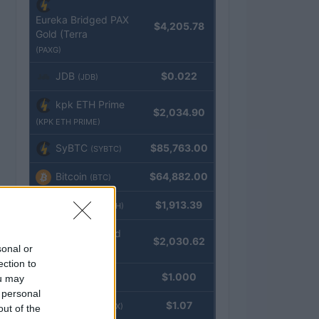
Eureka Bridged PAX
$4,205.78
Gold (Terra
(PAXG)
JDB
$0.022
(JDB)
kpk ETH Prime
$2,034.90
(KPK ETH PRIME)
SyBTC
$85,763.00
(SYBTC)
Bitcoin
$64,882.00
(BTC)
Ethereum
$1,913.39
(ETH)
kpk ETH Yield
$2,030.62
sonal or
(KPK ETH YIELD)
ection to
Tether
$1.000
ou may
(USDT)
 personal
USDEX
$1.07
(USDEX)
out of the