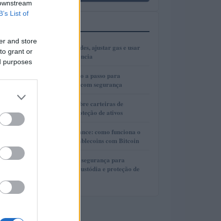
 downstream
B’s List of
MAIS LIDOS
er and store
1
Como escolher redes, ajustar gas e usar
to grant or
bridges com eficiência
ed purposes
2
Cold wallets: passo a passo para
configurar e usar com segurança
3
Guia completo sobre carteiras de
autocustódia e proteção de ativos
4
Lite Loan da Binance: como funciona o
empréstimo de stablecoins com Bitcoin
5
Guia completo de segurança para
carteiras de autocustódia e proteção de
criptomoedas