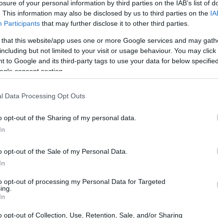
losure of your personal information by third parties on the IAB’s list of
. This information may also be disclosed by us to third parties on the
IA
0
 de mercado de
e está sendo negociado em torno de
Participants
that may further disclose it to other third parties.
 de criptografia do mundo.
 that this website/app uses one or more Google services and may gath
including but not limited to your visit or usage behaviour. You may click 
 to Google and its third-party tags to use your data for below specifi
ogle consent section.
l Data Processing Opt Outs
o opt-out of the Sharing of my personal data.
In
o opt-out of the Sale of my Personal Data.
In
to opt-out of processing my Personal Data for Targeted
ing.
In
o opt-out of Collection, Use, Retention, Sale, and/or Sharing