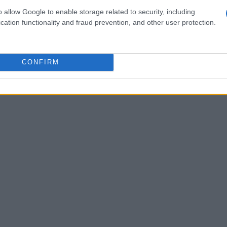
s de dezembro de 2021 é $ 0,2121. previsão de preço
o allow Google to enable storage related to security, including
riação para dezembro de 2021 11%.
cation functionality and fraud prevention, and other user protection.
CONFIRM