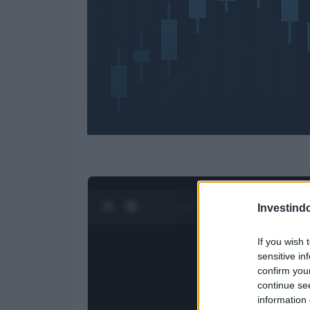
0:27 / 3:55
1
/
4
Investind
If you wish 
sensitive in
confirm you
continue se
information 