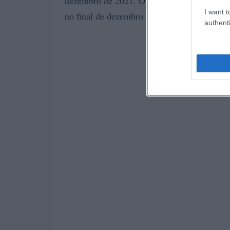
dezembro de 2021. O preço médio para o mê
I want t
no final de dezembro de 2021 $ 0,2143, va
authenti