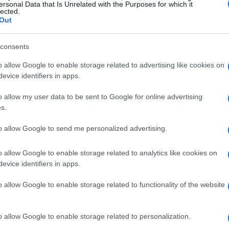
ersonal Data that Is Unrelated with the Purposes for which it
lected.
Out
 2021, 2022, 2023, 2024, 2025
consents
 USD. No início de outubro de 2021, o preço será em
o allow Google to enable storage related to advertising like cookies on
e $ 0,1896, preço mínimo de $ 0,1521 para outubro
evice identifiers in apps.
ro de 2021 é $ 0,1708. previsão de preço no final de
o allow my user data to be sent to Google for online advertising
utubro de 2021 13%.
s.
de USD. No início de novembro de 2021, o preço será
to allow Google to send me personalized advertising.
o de $ 0,2201, preço mínimo de $ 0,1737 para
o allow Google to enable storage related to analytics like cookies on
s de novembro de 2021 é $ 0,1969. previsão de preço
evice identifiers in apps.
riação para novembro de 2021 13%.
o allow Google to enable storage related to functionality of the website
a USD. No início de dezembro de 2021, o preço será
o de $ 0,2357, preço mínimo de $ 0,1886 para
o allow Google to enable storage related to personalization.