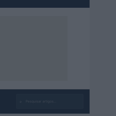
⌕
Buscar