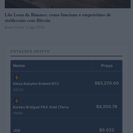
Lite Loan da Binance: como funciona o empréstimo de
stablecoins com Bitcoin
Bruno Costa · 5 ago 2026
COTAÇÕES CRYPTO
Nome
Preço
$83,270.00
Kinza Babylon Staked BTC
(KBTC)
$4,205.78
Eureka Bridged PAX Gold (Terra
(PAXG)
$0.022
JDB