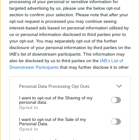
processing of your personal or sensitive information for
de 2021
0,0001
0,0001
0,0001
targeted advertising by us, please use the below opt-out
section to confirm your selection. Please note that after your
Novembro
$
$
$ 0,0001
$
14%
opt-out request is processed you may continue seeing
de 2021
0,0001
0,0001
0,0001
interest-based ads based on personal information utilized by
us or personal information disclosed to third parties prior to
Dezembro
$
$
$ 0,0001
$
13%
your opt-out. You may separately opt-out of the further
de 2021
0,0001
0,0001
0,0001
disclosure of your personal information by third parties on the
IAB’s list of downstream participants. This information may
also be disclosed by us to third parties on the
IAB’s List of
Previsão de preço do Floki Inu para 2022
Downstream Participants
that may further disclose it to other
third parties.
% De
variação
Please note that this website/app uses one or more Google
Personal Data Processing Opt Outs
Encontro
Preço
Mínimo
Máximo
Média
mensal
services and may gather and store information including but
not limited to your visit or usage behaviour. You may click to
I want to opt-out of the Sharing of my
personal data.
Janeiro de
$
$
$ 0,0001
$
12%
grant or deny consent to Google and its third-party tags to
Opted In
2022
0,0001
0,0001
0,0001
use your data for below specified purposes in below Google
consent section.
I want to opt-out of the Sale of my
Fevereiro
$
$
$ 0,0001
$
6%
Personal Data.
Opted In
de 2022
0,0001
0,0001
0,0001