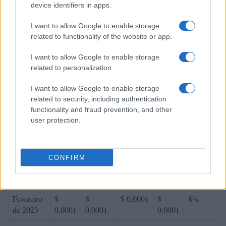
device identifiers in apps.
de 2022
0,0001
0,0001
0,0001
I want to allow Google to enable storage
Novembro
$
$
$ 0,0001
$
-13%
related to functionality of the website or app.
de 2022
0,0001
0,0001
0,0001
I want to allow Google to enable storage
Dezembro
$
$
$ 0,0001
$
7%
related to personalization.
de 2022
0,0001
0,0001
0,0001
I want to allow Google to enable storage
Previsão de preço do Floki Inu para 2023
related to security, including authentication
functionality and fraud prevention, and other
user protection.
% De
variação
Encontro
Preço
Mínimo
Máximo
Média
mensal
CONFIRM
Janeiro de
$
$
$ 0,0001
$
14%
2023
0,0001
0,0001
0,0001
Fevereiro
$
$
$ 0,0001
$
8%
de 2023
0,0001
0,0001
0,0001