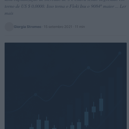
torno de US $ 0,0000. Isso torna o Floki Inu o 9084º maior ... Ler
mais
Giorgia Stromeo
·
15 setembro 2021
· 11 min