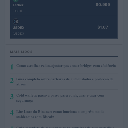
$0.999
Tether
(USDT)
$1.07
USDEX
(USDEX)
MAIS LIDOS
1
Como escolher redes, ajustar gas e usar bridges com eficiência
2
Guia completo sobre carteiras de autocustódia e proteção de
ativos
3
Cold wallets: passo a passo para configurar e usar com
segurança
4
Lite Loan da Binance: como funciona o empréstimo de
stablecoins com Bitcoin
Guia completo de segurança para carteiras de autocustódia e