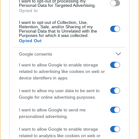
I want to opt-out of processing my
Março de
$
$
$ 0,0001
$
9%
Personal Data for Targeted Advertising.
2022
0,0001
0,0001
0,0001
Opted In
Abril de
$
$
$ 0,0001
$
-3%
I want to opt-out of Collection, Use,
Retention, Sale, and/or Sharing of my
2022
0,0001
0,0001
0,0001
Personal Data that Is Unrelated with the
Purposes for which it was collected.
Maio de
Opted Out
$
$
$ 0,0001
$
-13%
2022
0,0001
0,0001
0,0001
Google consents
Junho de
$
$
$ 0,0001
$
15%
I want to allow Google to enable storage
2022
0,0001
0,0001
0,0001
related to advertising like cookies on web or
device identifiers in apps.
Julho de
$
$
$ 0,0001
$
15%
2022
0,0001
0,0001
0,0001
I want to allow my user data to be sent to
Google for online advertising purposes.
Agosto de
$
$
$ 0,0001
$
6%
2022
0,0001
0,0001
0,0001
I want to allow Google to send me
personalized advertising.
Setembro
$
$
$ 0,0001
$
-7%
de 2022
0,0001
0,0001
0,0001
I want to allow Google to enable storage
related to analytics like cookies on web or
Outubro
$
$
$ 0,0001
$
-13%