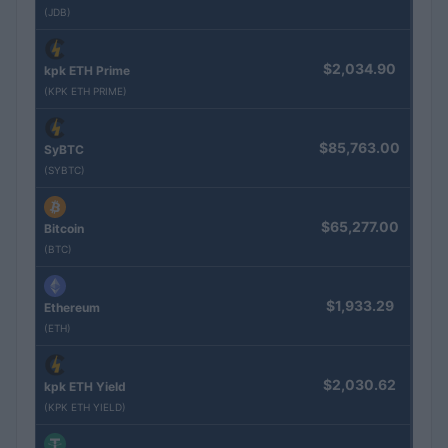
(JDB)
$2,034.90
kpk ETH Prime
(KPK ETH PRIME)
$85,763.00
SyBTC
(SYBTC)
$65,277.00
Bitcoin
(BTC)
$1,933.29
Ethereum
(ETH)
$2,030.62
kpk ETH Yield
(KPK ETH YIELD)