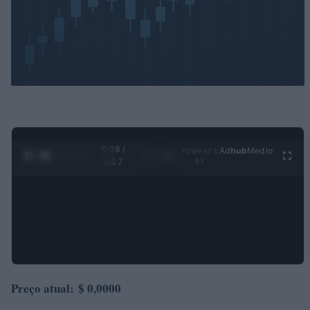
0:30 /
Ad
hub
Media
POWERED
1
/
4
4:27
BY
Preço atual:
$ 0,0000