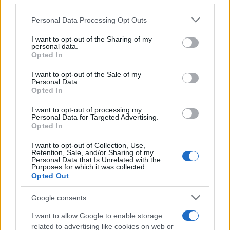
ZOON apreciará com base nos fundamentos do projeto
Please note that this website/app uses one or more Google
Personal Data Processing Opt Outs
CryptoZoon e no progresso que a equipe está fazendo em
services and may gather and store information including but
not limited to your visit or usage behaviour. You may click to
I want to opt-out of the Sharing of my
relação aos objetivos e marcos do roteiro.
personal data.
grant or deny consent to Google and its third-party tags to
Opted In
use your data for below specified purposes in below Google
Usando a Análise Técnica, somos capazes de prever qual
consent section.
I want to opt-out of the Sale of my
será o preço da ZOON no curto prazo e calcular o tamanho
Personal Data.
Opted In
do nosso investimento em conformidade. Usando níveis
horizontais de resistência e suporte, médias móveis, vários
I want to opt-out of processing my
Personal Data for Targeted Advertising.
indicadores e outras técnicas, você pode fazer uma
Opted In
previsão de preço informada sobre se o preço vai subir ou
I want to opt-out of Collection, Use,
descer nos próximos dias, semanas e meses.
Retention, Sale, and/or Sharing of my
Personal Data that Is Unrelated with the
Purposes for which it was collected.
O mercado de criptomoedas é extremamente volátil e
Opted Out
difícil de prever a longo prazo, portanto, pesquisar os
Google consents
fundamentos e o progresso do CryptoZoon é uma tarefa
I want to allow Google to enable storage
essencial antes de decidir investir qualquer quantia de
related to advertising like cookies on web or