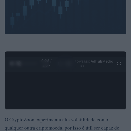
0:30 /
Ad
hub
Media
POWERED
1
/
4
4:27
BY
O CryptoZoon experimenta alta volatilidade como
qualquer outra criptomoeda, por isso é útil ser capaz de