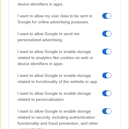
fundos a longo prazo com o objetivo de mantê-los por
device identifiers in apps.
meses ou anos. Ao analisar o preço do CryptoZoon para
I want to allow my user data to be sent to
formar uma previsão de preço para o curto ou longo prazo,
Google for online advertising purposes.
é essencial levar em consideração a análise técnica e
fundamental.
I want to allow Google to send me
personalized advertising.
I want to allow Google to enable storage
related to analytics like cookies on web or
AUTOR
Giorgia Stromeo
device identifiers in apps.
I want to allow Google to enable storage
related to functionality of the website or app.
I want to allow Google to enable storage
related to personalization.
I want to allow Google to enable storage
related to security, including authentication
functionality and fraud prevention, and other