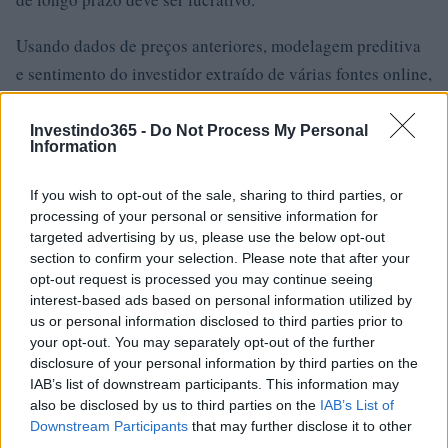
Usando dados de preços anteriores, modelagem preditiva
e sentimento do investidor extraído de várias fontes online,
uma previsão de preço do CryptoZoon (ZOON) de cerca
de $ 0,40 – $ 1,00 USD é o que nossos dados mostram que
Investindo365 -
Do Not Process My Personal
Information
poderia ser possível em 2022-2025 dados os fundamentos
do CryptoZoon e dados de preços anteriores do token
If you wish to opt-out of the sale, sharing to third parties, or
ZOON.
processing of your personal or sensitive information for
targeted advertising by us, please use the below opt-out
section to confirm your selection. Please note that after your
CryptoZoon (ZOON) é um bom
opt-out request is processed you may continue seeing
investimento?
interest-based ads based on personal information utilized by
us or personal information disclosed to third parties prior to
Ao decidir se CryptoZoon (ZOON) é um bom investimento
your opt-out. You may separately opt-out of the further
para você, levar em consideração o risco e a recompensa é
disclosure of your personal information by third parties on the
IAB’s list of downstream participants. This information may
crucial. Podemos prever o preço da ZOON tanto a curto
also be disclosed by us to third parties on the
IAB’s List of
como a longo prazo, mas as expectativas têm de ser
Downstream Participants
that may further disclose it to other
razoáveis ​​para cada um. A longo prazo, acreditamos que a
third parties.