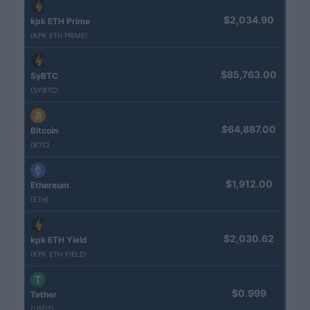
$2,034.90
kpk ETH Prime
(KPK ETH PRIME)
$85,763.00
SyBTC
(SYBTC)
$64,887.00
Bitcoin
(BTC)
$1,912.00
Ethereum
(ETH)
$2,030.62
kpk ETH Yield
(KPK ETH YIELD)
$0.999
Tether
(USDT)