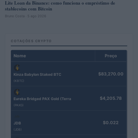
Lite Loan da Binance: como funciona o empréstimo de
stablecoins com Bitcoin
Bruno Costa · 5 ago 2026
COTAÇÕES CRYPTO
Nome
Preço
$83,270.00
Kinza Babylon Staked BTC
(KBTC)
$4,205.78
Eureka Bridged PAX Gold (Terra
(PAXG)
$0.022
JDB
(JDB)