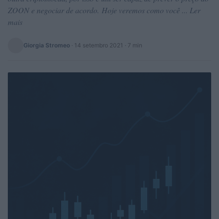
ZOON e negociar de acordo. Hoje veremos como você ... Ler
mais
Giorgia Stromeo
·
14 setembro 2021
· 7 min