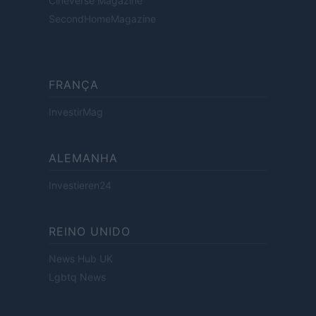
Cineverse Magazine
SecondHomeMagazine
FRANÇA
InvestirMag
ALEMANHA
Investieren24
REINO UNIDO
News Hub UK
Lgbtq News