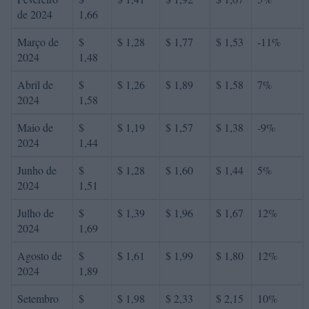
de 2024
1,66
Março de
$
$ 1,28
$ 1,77
$ 1,53
-11%
2024
1,48
Abril de
$
$ 1,26
$ 1,89
$ 1,58
7%
2024
1,58
Maio de
$
$ 1,19
$ 1,57
$ 1,38
-9%
2024
1,44
Junho de
$
$ 1,28
$ 1,60
$ 1,44
5%
2024
1,51
Julho de
$
$ 1,39
$ 1,96
$ 1,67
12%
2024
1,69
Agosto de
$
$ 1,61
$ 1,99
$ 1,80
12%
2024
1,89
Setembro
$
$ 1,98
$ 2,33
$ 2,15
10%