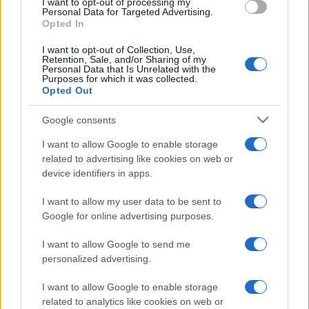
I want to opt-out of processing my
de 2022
0,4666
0,4340
0,4736
Personal Data for Targeted Advertising.
Opted In
Outubro
$
$
$ 0,5039
$
-10%
de 2022
0,4200
0,3486
0,4263
I want to opt-out of Collection, Use,
Retention, Sale, and/or Sharing of my
Personal Data that Is Unrelated with the
Novembro
$
$
$ 0,4983
$
13%
Purposes for which it was collected.
Opted Out
de 2022
0,4745
0,4271
0,4627
Dezembro
$
$
$ 0,5742
$
9%
Google consents
de 2022
0,5173
0,4397
0,5069
I want to allow Google to enable storage
related to advertising like cookies on web or
Previsão de preços para 2023
device identifiers in apps.
I want to allow my user data to be sent to
% De
Google for online advertising purposes.
variação
Encontro
Preço
Mínimo
Máximo
Média
mensal
I want to allow Google to send me
personalized advertising.
Janeiro de
$
$
$ 0,5377
$
-1%
2023
0,5121
0,4865
0,5121
I want to allow Google to enable storage
related to analytics like cookies on web or