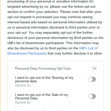
Fevereiro
$
$
$ 0,3631
$
2%
processing of your personal or sensitive information for
de 2022
0,3077
0,2923
0,3277
targeted advertising by us, please use the below opt-out
section to confirm your selection. Please note that after your
Março de
$
$
$ 0,3718
$
14%
opt-out request is processed you may continue seeing
2022
0,3507
0,3297
0,3507
interest-based ads based on personal information utilized by
us or personal information disclosed to third parties prior to
Abril de
$
$
$ 0,4598
$
14%
your opt-out. You may separately opt-out of the further
2022
0,3999
0,3359
0,3979
disclosure of your personal information by third parties on the
IAB’s list of downstream participants. This information may
Maio de
$
$
$ 0,4322
$
-6%
also be disclosed by us to third parties on the
IAB’s List of
2022
0,3759
0,3308
0,3815
Downstream Participants
that may further disclose it to other
third parties.
Junho de
$
$
$ 0,4507
$
10%
2022
0,4134
0,3473
0,3990
Please note that this website/app uses one or more Google
Personal Data Processing Opt Outs
services and may gather and store information including but
Julho de
$
$
$ 0,4775
$
10%
not limited to your visit or usage behaviour. You may click to
I want to opt-out of the Sharing of my
personal data.
2022
0,4548
0,4002
0,4389
grant or deny consent to Google and its third-party tags to
Opted In
use your data for below specified purposes in below Google
Agosto de
$
$
$ 0,5444
$
14%
consent section.
I want to opt-out of the Sale of my
2022
0,5185
0,4303
0,4874
Personal Data.
Opted In
Setembro
$
$
$ 0,5133
$
-10%