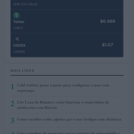
(KPK ETH YIELD)
$0.999
Tether
(USDT)
$1.07
USDEX
(USDEX)
MAIS LIDOS
1
Cold wallets: passo a passo para configurar e usar com
segurança
2
Lite Loan da Binance: como funciona o empréstimo de
stablecoins com Bitcoin
3
Como escolher redes, ajustar gas e usar bridges com eficiência
Guia completo de segurança para carteiras de autocustódia e