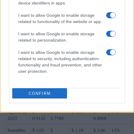
Fevereiro
$
$
$ 0,5915
$
10%
device identifiers in apps.
de 2023
0,5633
0,4732
0,5323
I want to allow Google to enable storage
Março de
$
$
$ 0,7003
$
12%
related to functionality of the website or app.
2023
0,6309
0,5552
0,6277
I want to allow Google to enable storage
Abril de
$
$
$ 0,7981
$
10%
related to personalization.
2023
0,6940
0,5829
0,6905
I want to allow Google to enable storage
Maio de
$
$
$ 0,7099
$
-7%
related to security, including authentication
2023
0,6454
0,6067
0,6583
functionality and fraud prevention, and other
user protection.
Junho de
$
$
$ 0,7949
$
13%
2023
0,7293
0,6199
0,7074
Julho de
$
$
$ 0,8974
$
15%
CONFIRM
2023
0,8387
0,7968
0,8471
Agosto de
$
$
$ 1,01
$
9%
2023
0,9142
0,7588
0,8868
Setembro
$ 1,03
$
$ 1,18
$ 1,06
13%