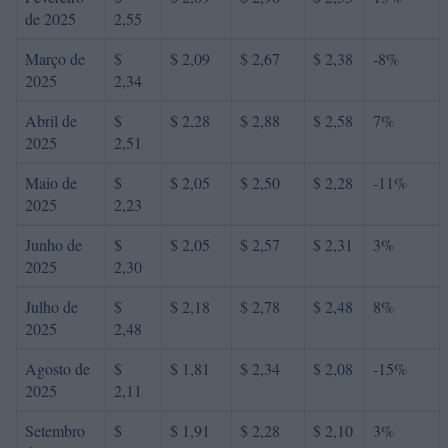
de 2025
2,55
Março de
$
$ 2,09
$ 2,67
$ 2,38
-8%
2025
2,34
Abril de
$
$ 2,28
$ 2,88
$ 2,58
7%
2025
2,51
Maio de
$
$ 2,05
$ 2,50
$ 2,28
-11%
2025
2,23
Junho de
$
$ 2,05
$ 2,57
$ 2,31
3%
2025
2,30
Julho de
$
$ 2,18
$ 2,78
$ 2,48
8%
2025
2,48
Agosto de
$
$ 1,81
$ 2,34
$ 2,08
-15%
2025
2,11
Setembro
$
$ 1,91
$ 2,28
$ 2,10
3%