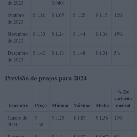
de 2023
0,9401
Outubro
$ 1,16
$ 1,05
$ 1,25
$ 1,15
12%
de 2023
Novembro
$ 1,33
$ 1,24
$ 1,44
$ 1,34
15%
de 2023
Dezembro
$ 1,40
$ 1,13
$ 1,48
$ 1,31
5%
de 2023
Previsão de preços para 2024
% De
variação
Encontro
Preço
Mínimo
Máximo
Média
mensal
Janeiro de
$
$ 1,29
$ 1,83
$ 1,56
13%
2024
1,58
Fevereiro
$
$ 1,41
$ 1,92
$ 1,67
5%