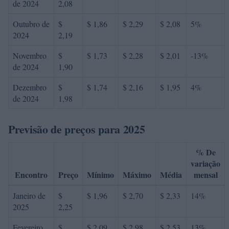
de 2024
2,08
Outubro de
$
$ 1,86
$ 2,29
$ 2,08
5%
2024
2,19
Novembro
$
$ 1,73
$ 2,28
$ 2,01
-13%
de 2024
1,90
Dezembro
$
$ 1,74
$ 2,16
$ 1,95
4%
de 2024
1,98
Previsão de preços para 2025
% De
variação
Encontro
Preço
Mínimo
Máximo
Média
mensal
Janeiro de
$
$ 1,96
$ 2,70
$ 2,33
14%
2025
2,25
Fevereiro
$
$ 2,09
$ 2,98
$ 2,53
13%