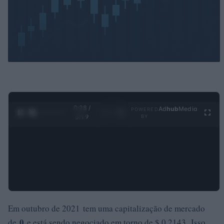
0:30 /
Ad
hub
Media
POWERED
1
/
4
3:19
BY
Em outubro de 2021 tem uma capitalização de mercado
0
de
e está sendo negociado em torno de $ 0,2143. Isso