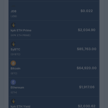
$0.022
JDB
(JDB)
$2,034.90
kpk ETH Prime
(KPK ETH PRIME)
$85,763.00
SyBTC
(SYBTC)
$64,920.00
Bitcoin
(BTC)
$1,917.06
Ethereum
(ETH)
$2,030.62
kpk ETH Yield