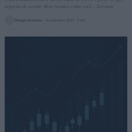
negociar de acordo. Hoje veremos como você ... Ler mais
Giorgia Stromeo
·
14 setembro 2021
· 7 min