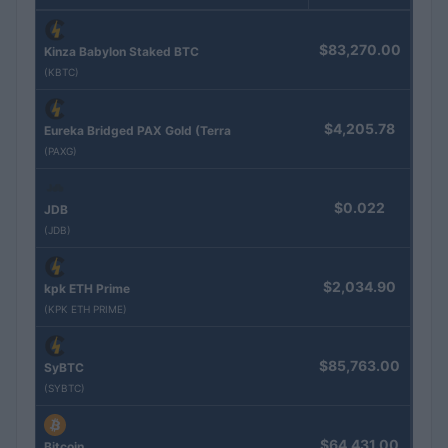
$83,270.00
Kinza Babylon Staked BTC
(KBTC)
$4,205.78
Eureka Bridged PAX Gold (Terra
(PAXG)
$0.022
JDB
(JDB)
$2,034.90
kpk ETH Prime
(KPK ETH PRIME)
$85,763.00
SyBTC
(SYBTC)
$64,431.00
Bitcoin