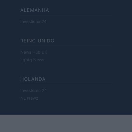
ALEMANHA
Investieren24
REINO UNIDO
News Hub UK
Lgbtq News
HOLANDA
Investeren 24
NL Newz