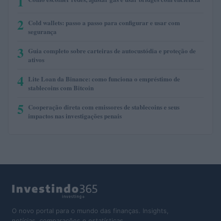
1
2
Cold wallets: passo a passo para configurar e usar com
segurança
3
Guia completo sobre carteiras de autocustódia e proteção de
ativos
4
Lite Loan da Binance: como funciona o empréstimo de
stablecoins com Bitcoin
5
Cooperação direta com emissores de stablecoins e seus
impactos nas investigações penais
O novo portal para o mundo das finanças. Insights,
notícias, comparações e estatísticas.