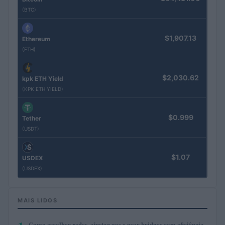
(BTC)
$1,907.13
Ethereum
(ETH)
$2,030.62
kpk ETH Yield
(KPK ETH YIELD)
$0.999
Tether
(USDT)
$1.07
USDEX
(USDEX)
MAIS LIDOS
Como escolher redes, ajustar gas e usar bridges com eficiência