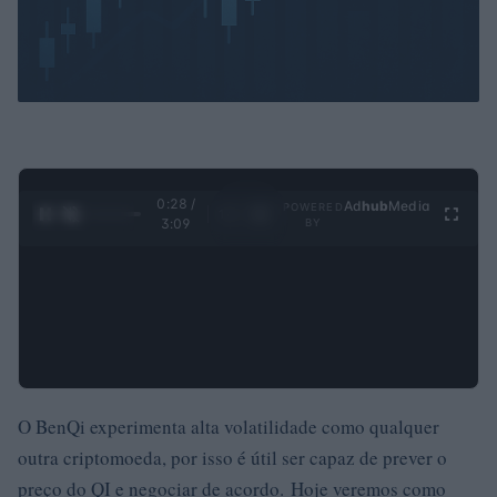
0:30 /
Ad
hub
Media
POWERED
1
/
4
3:09
BY
O BenQi experimenta alta volatilidade como qualquer
outra criptomoeda, por isso é útil ser capaz de prever o
preço do QI e negociar de acordo. Hoje veremos como