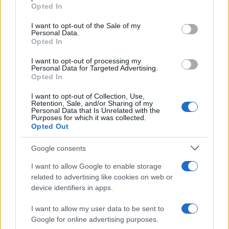
grant or deny consent to Google and its third-party tags to
Opted In
resistência e suporte, médias móveis, vários indicadores e
use your data for below specified purposes in below Google
consent section.
outras técnicas, você pode fazer uma previsão de preço
I want to opt-out of the Sale of my
Personal Data.
informada sobre se o preço vai subir ou descer nos
Opted In
próximos dias, semanas e meses.
I want to opt-out of processing my
Personal Data for Targeted Advertising.
O mercado de criptomoedas é extremamente volátil e
Opted In
difícil de prever a longo prazo, portanto, pesquisar os
I want to opt-out of Collection, Use,
Retention, Sale, and/or Sharing of my
fundamentos e o progresso do BenQi é uma tarefa
Personal Data that Is Unrelated with the
Purposes for which it was collected.
essencial antes de decidir investir qualquer quantia de
Opted Out
fundos a longo prazo com o objetivo de mantê-los por
meses ou anos. Ao analisar o preço do BenQi para formar
Google consents
uma previsão de preço para o curto ou longo prazo, é
I want to allow Google to enable storage
essencial levar em consideração a análise técnica e
related to advertising like cookies on web or
device identifiers in apps.
fundamental.
I want to allow my user data to be sent to
Google for online advertising purposes.