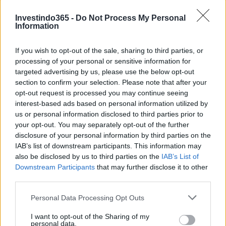
possível em 2022-2025 dados os fundamentos do BenQi e
Investindo365 -
Do Not Process My Personal
dados de preços anteriores do token QI.
Information
BenQi (QI) é um bom investimento?
If you wish to opt-out of the sale, sharing to third parties, or
processing of your personal or sensitive information for
Ao decidir se BenQi (QI) é um bom investimento para
targeted advertising by us, please use the below opt-out
section to confirm your selection. Please note that after your
você, é fundamental levar em consideração o risco e a
opt-out request is processed you may continue seeing
recompensa. Podemos prever o preço do QI tanto no curto
interest-based ads based on personal information utilized by
quanto no longo prazo, mas as expectativas precisam ser
us or personal information disclosed to third parties prior to
your opt-out. You may separately opt-out of the further
razoáveis ​​para cada um. A longo prazo, acreditamos que a
disclosure of your personal information by third parties on the
QI apreciará com base nos fundamentos do projeto BenQi
IAB’s list of downstream participants. This information may
e no progresso que a Equipe está fazendo em relação aos
also be disclosed by us to third parties on the
IAB’s List of
Downstream Participants
that may further disclose it to other
objetivos e marcos do roteiro.
third parties.
Usando a análise técnica, podemos prever qual pode ser o
Please note that this website/app uses one or more Google
Personal Data Processing Opt Outs
services and may gather and store information including but
preço do QI no curto prazo e calcular nossos tamanhos de
not limited to your visit or usage behaviour. You may click to
I want to opt-out of the Sharing of my
investimento de acordo. Usando níveis horizontais de
personal data.