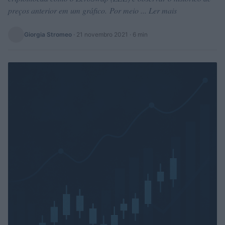
preços anterior em um gráfico. Por meio ... Ler mais
Giorgia Stromeo
·
21 novembro 2021
· 6 min