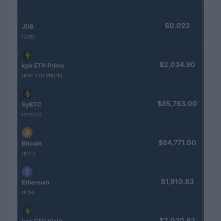
$0.022
JDB
(JDB)
$2,034.90
kpk ETH Prime
(KPK ETH PRIME)
$85,763.00
SyBTC
(SYBTC)
$64,771.00
Bitcoin
(BTC)
$1,910.83
Ethereum
(ETH)
$2,030.62