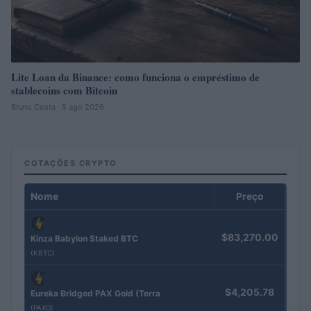
Lite Loan da Binance: como funciona o empréstimo de
stablecoins com Bitcoin
Bruno Costa · 5 ago 2026
COTAÇÕES CRYPTO
Nome
Preço
$83,270.00
Kinza Babylon Staked BTC
(KBTC)
$4,205.78
Eureka Bridged PAX Gold (Terra
(PAXG)