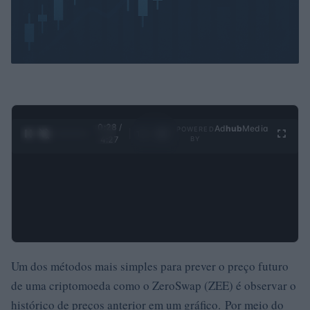
0:29 /
Ad
hub
Media
POWERED
1
/
4
4:27
BY
Um dos métodos mais simples para prever o preço futuro
de uma criptomoeda como o ZeroSwap (ZEE) é observar o
histórico de preços anterior em um gráfico. Por meio do