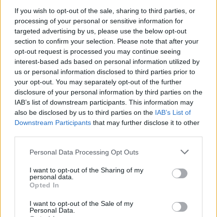
para você, levar em consideração o risco e a recompensa é
If you wish to opt-out of the sale, sharing to third parties, or
crucial. Podemos prever o preço do ZEE tanto no curto
processing of your personal or sensitive information for
targeted advertising by us, please use the below opt-out
quanto no longo prazo, mas as expectativas precisam ser
section to confirm your selection. Please note that after your
razoáveis ​​para cada um. Acreditamos que a longo prazo a
opt-out request is processed you may continue seeing
ZEE apreciará os fundamentos do projeto ZeroSwap e o
interest-based ads based on personal information utilized by
us or personal information disclosed to third parties prior to
progresso que a equipe está fazendo em relação aos
your opt-out. You may separately opt-out of the further
objetivos e marcos do roteiro.
disclosure of your personal information by third parties on the
IAB’s list of downstream participants. This information may
Usando a análise técnica, podemos prever qual pode ser o
also be disclosed by us to third parties on the
IAB’s List of
Downstream Participants
that may further disclose it to other
preço do ZEE no curto prazo e calcular nossos
third parties.
investimentos de acordo. Usando níveis horizontais de
Please note that this website/app uses one or more Google
resistência e suporte, médias móveis, vários indicadores e
Personal Data Processing Opt Outs
services and may gather and store information including but
outras técnicas, você pode fazer uma previsão de preço
not limited to your visit or usage behaviour. You may click to
I want to opt-out of the Sharing of my
personal data.
informada sobre se o preço vai subir ou descer nos
grant or deny consent to Google and its third-party tags to
Opted In
use your data for below specified purposes in below Google
próximos dias, semanas e meses.
consent section.
I want to opt-out of the Sale of my
Personal Data.
O mercado de criptomoedas é extremamente volátil e