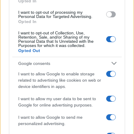
Opted In
difícil de prever a longo prazo, portanto, pesquisar os
I want to opt-out of processing my
fundamentos e o progresso do ZeroSwap é uma tarefa
Personal Data for Targeted Advertising.
Opted In
essencial antes de decidir investir qualquer quantia de
fundos a longo prazo com o objetivo de mantê-los por
I want to opt-out of Collection, Use,
Retention, Sale, and/or Sharing of my
meses ou anos. Ao analisar o preço do ZeroSwap para
Personal Data that Is Unrelated with the
Purposes for which it was collected.
formar uma previsão de preço para o curto ou longo prazo,
Opted Out
é essencial levar em consideração a análise técnica e
Google consents
fundamental.
I want to allow Google to enable storage
related to advertising like cookies on web or
device identifiers in apps.
AUTOR
Giorgia Stromeo
I want to allow my user data to be sent to
Google for online advertising purposes.
I want to allow Google to send me
personalized advertising.