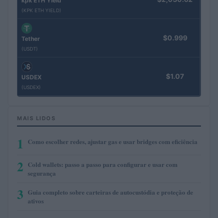
kpk ETH Yield
(KPK ETH YIELD)
$0.999
Tether
(USDT)
$1.07
USDEX
(USDEX)
MAIS LIDOS
1
Como escolher redes, ajustar gas e usar bridges com eficiência
2
Cold wallets: passo a passo para configurar e usar com
segurança
3
Guia completo sobre carteiras de autocustódia e proteção de
ativos