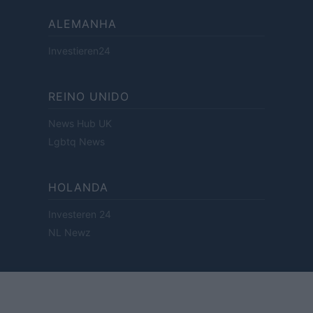
ALEMANHA
Investieren24
REINO UNIDO
News Hub UK
Lgbtq News
HOLANDA
Investeren 24
NL Newz