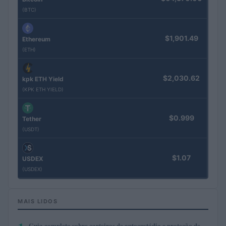
(BTC)
$1,901.49
Ethereum
(ETH)
$2,030.62
kpk ETH Yield
(KPK ETH YIELD)
$0.999
Tether
(USDT)
$1.07
USDEX
(USDEX)
MAIS LIDOS
Guia completo sobre carteiras de autocustódia e proteção de