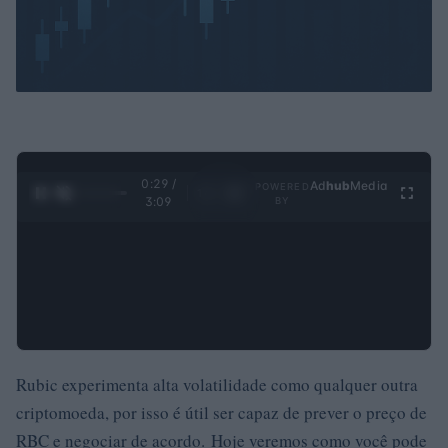
0:30 /
Ad
hub
Media
POWERED
1
/
4
3:09
BY
Rubic experimenta alta volatilidade como qualquer outra
criptomoeda, por isso é útil ser capaz de prever o preço de
RBC e negociar de acordo. Hoje veremos como você pode