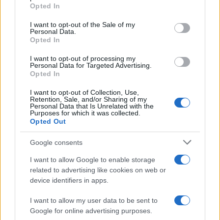
grant or deny consent to Google and its third-party tags to
Opted In
resistência e suporte, médias móveis, vários indicadores e
use your data for below specified purposes in below Google
consent section.
outras técnicas, você pode fazer uma previsão de preço
I want to opt-out of the Sale of my
Personal Data.
informada sobre se o preço vai subir ou descer nos
Opted In
próximos dias, semanas e meses.
I want to opt-out of processing my
Personal Data for Targeted Advertising.
O mercado de criptomoedas é extremamente volátil e
Opted In
difícil de prever a longo prazo, então pesquisar os
I want to opt-out of Collection, Use,
Retention, Sale, and/or Sharing of my
fundamentos e o progresso do Rubic é uma tarefa
Personal Data that Is Unrelated with the
Purposes for which it was collected.
essencial antes de decidir investir qualquer quantia de
Opted Out
fundos a longo prazo com o objetivo de mantê-los por
meses ou anos. Ao analisar o preço do Rubic para formar
Google consents
uma previsão de preço para o curto ou longo prazo, é
I want to allow Google to enable storage
essencial levar em consideração a análise técnica e
related to advertising like cookies on web or
device identifiers in apps.
fundamental.
I want to allow my user data to be sent to
Google for online advertising purposes.