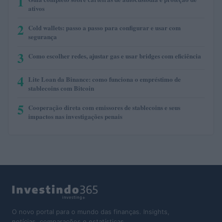
1
ativos
2
Cold wallets: passo a passo para configurar e usar com
segurança
3
Como escolher redes, ajustar gas e usar bridges com eficiência
4
Lite Loan da Binance: como funciona o empréstimo de
stablecoins com Bitcoin
5
Cooperação direta com emissores de stablecoins e seus
impactos nas investigações penais
O novo portal para o mundo das finanças. Insights,
notícias, comparações e estatísticas.