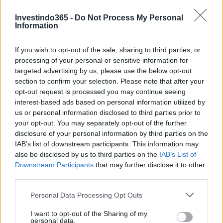
possível em 2022-2025 dados os fundamentos do Rubic e
Investindo365 -
Do Not Process My Personal
dados de preços anteriores do token RBC.
Information
Rubic (RBC) é um bom investimento?
If you wish to opt-out of the sale, sharing to third parties, or
processing of your personal or sensitive information for
Ao decidir se Rubic (RBC) é um bom investimento para
targeted advertising by us, please use the below opt-out
section to confirm your selection. Please note that after your
você, levar em consideração o risco e a recompensa é
opt-out request is processed you may continue seeing
crucial. Podemos prever o preço do RBC tanto no curto
interest-based ads based on personal information utilized by
quanto no longo prazo, mas as expectativas precisam ser
us or personal information disclosed to third parties prior to
your opt-out. You may separately opt-out of the further
razoáveis ​​para cada um. A longo prazo, acreditamos que o
disclosure of your personal information by third parties on the
RBC apreciará com base nos fundamentos do projeto
IAB’s list of downstream participants. This information may
Rubic e no progresso que a equipe está fazendo em
also be disclosed by us to third parties on the
IAB’s List of
Downstream Participants
that may further disclose it to other
relação aos seus objetivos e marcos do roteiro.
third parties.
Usando a Análise Técnica, podemos prever qual pode ser o
Please note that this website/app uses one or more Google
Personal Data Processing Opt Outs
services and may gather and store information including but
preço do RBC no curto prazo e calcular nossos
not limited to your visit or usage behaviour. You may click to
I want to opt-out of the Sharing of my
investimentos de acordo. Usando níveis horizontais de
personal data.