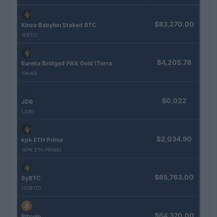
$83,270.00
Kinza Babylon Staked BTC
(KBTC)
$4,205.78
Eureka Bridged PAX Gold (Terra
(PAXG)
$0.022
JDB
(JDB)
$2,034.90
kpk ETH Prime
(KPK ETH PRIME)
$85,763.00
SyBTC
(SYBTC)
$64,370.00
Bitcoin