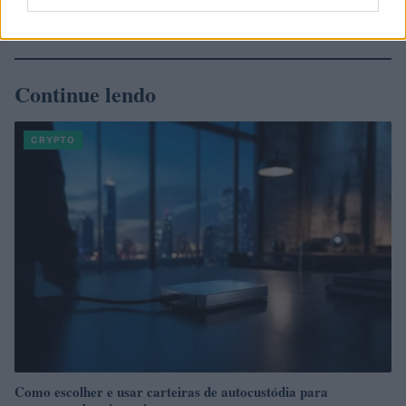
Continue lendo
CRYPTO
Como escolher e usar carteiras de autocustódia para