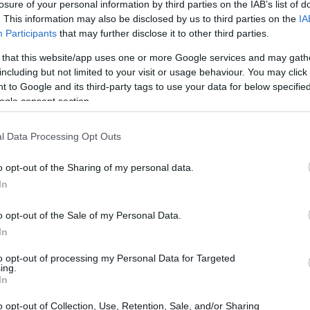
losure of your personal information by third parties on the IAB’s list of
. This information may also be disclosed by us to third parties on the
IA
ndo hoje, com mais de milhares
Participants
that may further disclose it to other third parties.
 os dias. Terra é uma dessas criptomoedas que teve um
 that this website/app uses one or more Google services and may gath
mais bem cotados nos últimos meses. Quando Bitcoin e
including but not limited to your visit or usage behaviour. You may click 
 to Google and its third-party tags to use your data for below specifi
solidação no início deste ano, o preço LUNA teve
ogle consent section.
sobre por que a Terra vai explodir em 2022.
l Data Processing Opt Outs
o opt-out of the Sharing of my personal data.
In
o opt-out of the Sale of my Personal Data.
In
to opt-out of processing my Personal Data for Targeted
ing.
In
o opt-out of Collection, Use, Retention, Sale, and/or Sharing