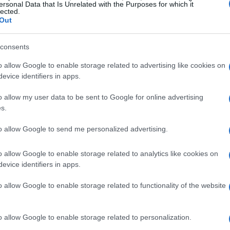
ersonal Data that Is Unrelated with the Purposes for which it
lected.
Out
consents
o allow Google to enable storage related to advertising like cookies on
ra reduzir a volatilidade arraigada em criptomoedas
evice identifiers in apps.
ndar nos fatores que levam o Terra a ser uma
o allow my user data to be sent to Google for online advertising
.
s.
to allow Google to send me personalized advertising.
stá definido para um grande rally
o allow Google to enable storage related to analytics like cookies on
evice identifiers in apps.
stema Terra, o preço do LUNA aumentaria ainda
o allow Google to enable storage related to functionality of the website
o allow Google to enable storage related to personalization.
nificativo em 2021, graças a várias iniciativas e