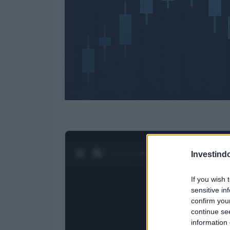
0:28 / 4:27
1
/
4
Investind
If you wish 
sensitive in
confirm you
continue se
information 