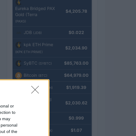
Eureka Bridged PAX
$4,205.78
Gold (Terra
(PAXG)
JDB
$0.022
(JDB)
kpk ETH Prime
$2,034.90
(KPK ETH PRIME)
SyBTC
$85,763.00
(SYBTC)
Bitcoin
$64,979.00
(BTC)
Ethereum
$1,919.39
(ETH)
kpk ETH Yield
$2,030.62
sonal or
(KPK ETH YIELD)
ection to
Tether
$0.999
ou may
(USDT)
 personal
USDEX
$1.07
(USDEX)
out of the