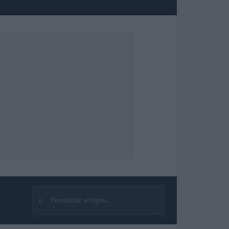
⌕
Buscar