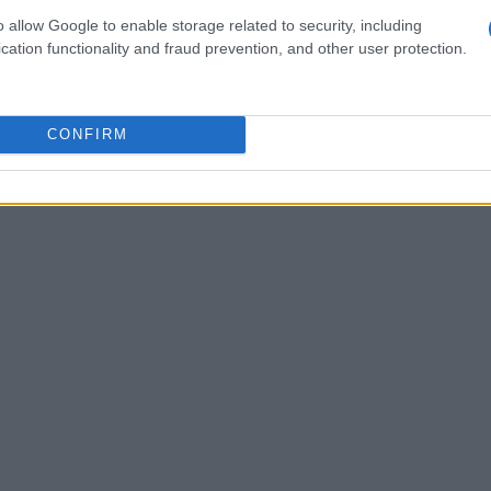
 empresa pretende usar o blockchain do Terra e
o allow Google to enable storage related to security, including
sistema financeiro digital melhor, livre de grandes
cation functionality and fraud prevention, and other user protection.
ech.
CONFIRM