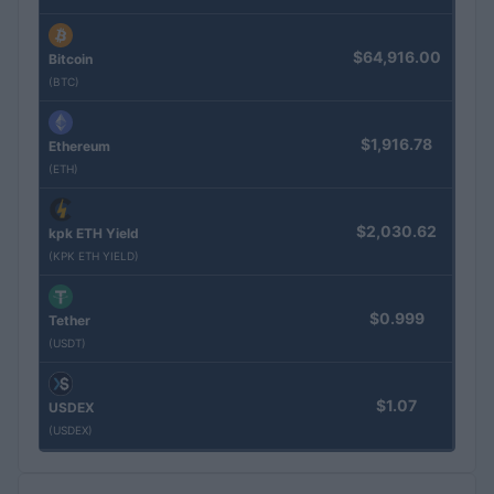
$64,916.00
Bitcoin
(BTC)
$1,916.78
Ethereum
(ETH)
$2,030.62
kpk ETH Yield
(KPK ETH YIELD)
$0.999
Tether
(USDT)
$1.07
USDEX
(USDEX)