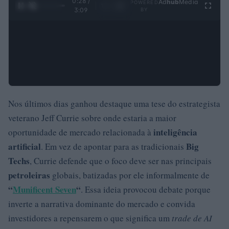
0:29 /
Ad
hub
Media
POWERED
1
/
4
3:09
BY
Nos últimos dias ganhou destaque uma tese do estrategista
veterano Jeff Currie sobre onde estaria a maior
inteligência
oportunidade de mercado relacionada à
artificial
Big
. Em vez de apontar para as tradicionais
Techs
, Currie defende que o foco deve ser nas principais
petroleiras
globais, batizadas por ele informalmente de
“
Munificent Seven
“
. Essa ideia provocou debate porque
inverte a narrativa dominante do mercado e convida
investidores a repensarem o que significa um
trade de AI