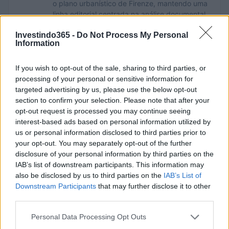
o plano urbanístico de Firenze, mantendo uma
linha editorial centrada na análise documental.
Como subdiretora, revela um detalhe pessoal
Investindo365 -
Do Not Process My Personal
reconhecível: um mapa manuscrito dos bairros
Information
de Firenze na sua agenda.
If you wish to opt-out of the sale, sharing to third parties, or
processing of your personal or sensitive information for
targeted advertising by us, please use the below opt-out
section to confirm your selection. Please note that after your
opt-out request is processed you may continue seeing
interest-based ads based on personal information utilized by
us or personal information disclosed to third parties prior to
your opt-out. You may separately opt-out of the further
disclosure of your personal information by third parties on the
IAB’s list of downstream participants. This information may
also be disclosed by us to third parties on the
IAB’s List of
Downstream Participants
that may further disclose it to other
third parties.
Please note that this website/app uses one or more Google
Personal Data Processing Opt Outs
services and may gather and store information including but