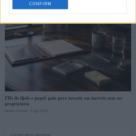
CONFIRM
INVESTIMENTOS
FIIs de tijolo e papel: guia para investir em imóveis sem ser
proprietário
Rafael Oliveira · 4 ago 2026
COTAÇÕES CRYPTO