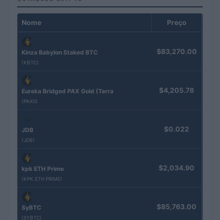
Nome
Preço
$83,270.00
Kinza Babylon Staked BTC
(KBTC)
$4,205.78
Eureka Bridged PAX Gold (Terra
(PAXG)
$0.022
JDB
(JDB)
$2,034.90
kpk ETH Prime
(KPK ETH PRIME)
$85,763.00
SyBTC
(SYBTC)