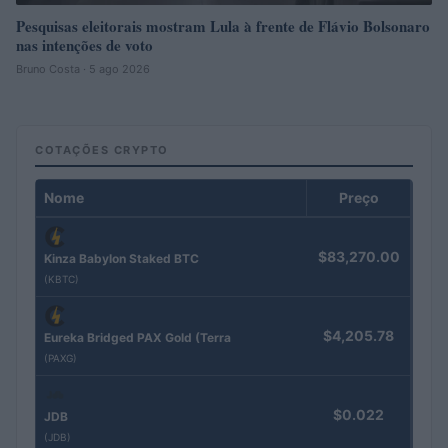
Pesquisas eleitorais mostram Lula à frente de Flávio Bolsonaro
nas intenções de voto
Bruno Costa · 5 ago 2026
COTAÇÕES CRYPTO
Nome
Preço
$83,270.00
Kinza Babylon Staked BTC
(KBTC)
$4,205.78
Eureka Bridged PAX Gold (Terra
(PAXG)
$0.022
JDB
(JDB)