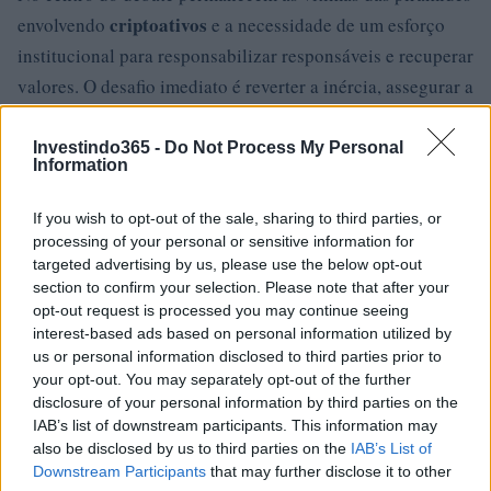
criptoativos
envolvendo
e a necessidade de um esforço
institucional para responsabilizar responsáveis e recuperar
valores. O desafio imediato é reverter a inércia, assegurar a
presença mínima de deputados nas reuniões e retomar com
eficácia a investigação iniciada na Alesp.
Investindo365 -
Do Not Process My Personal
Information
If you wish to opt-out of the sale, sharing to third parties, or
AUTOR
processing of your personal or sensitive information for
Staff
targeted advertising by us, please use the below opt-out
section to confirm your selection. Please note that after your
opt-out request is processed you may continue seeing
interest-based ads based on personal information utilized by
us or personal information disclosed to third parties prior to
your opt-out. You may separately opt-out of the further
disclosure of your personal information by third parties on the
IAB’s list of downstream participants. This information may
also be disclosed by us to third parties on the
IAB’s List of
Downstream Participants
that may further disclose it to other