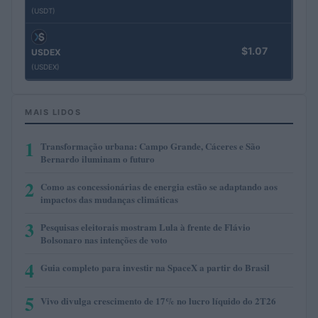
(USDT)
$1.07
USDEX
(USDEX)
MAIS LIDOS
1
Transformação urbana: Campo Grande, Cáceres e São
Bernardo iluminam o futuro
2
Como as concessionárias de energia estão se adaptando aos
impactos das mudanças climáticas
3
Pesquisas eleitorais mostram Lula à frente de Flávio
Bolsonaro nas intenções de voto
4
Guia completo para investir na SpaceX a partir do Brasil
5
Vivo divulga crescimento de 17% no lucro líquido do 2T26