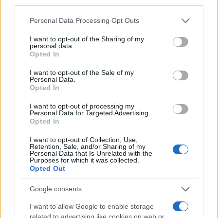
third parties.
Please note that this website/app uses one or more Google
Personal Data Processing Opt Outs
services and may gather and store information including but
not limited to your visit or usage behaviour. You may click to
I want to opt-out of the Sharing of my
personal data.
grant or deny consent to Google and its third-party tags to
Opted In
use your data for below specified purposes in below Google
consent section.
I want to opt-out of the Sale of my
Personal Data.
Opted In
I want to opt-out of processing my
Personal Data for Targeted Advertising.
Opted In
I want to opt-out of Collection, Use,
Retention, Sale, and/or Sharing of my
Continue lendo
Personal Data that Is Unrelated with the
Purposes for which it was collected.
Opted Out
NEWS
Google consents
I want to allow Google to enable storage
related to advertising like cookies on web or