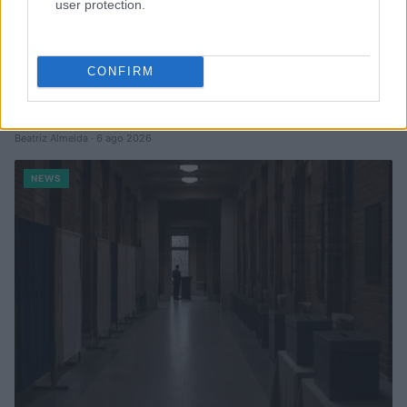
user protection.
CONFIRM
Confira os números sorteados no concurso 3754 da Lotofácil
em São Paulo
Beatriz Almeida · 6 ago 2026
NEWS