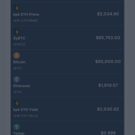
$2,034.90
kpk ETH Prime
(KPK ETH PRIME)
$85,763.00
SyBTC
(SYBTC)
$65,000.00
Bitcoin
(BTC)
$1,919.57
Ethereum
(ETH)
$2,030.62
kpk ETH Yield
(KPK ETH YIELD)
$0.999
Tether