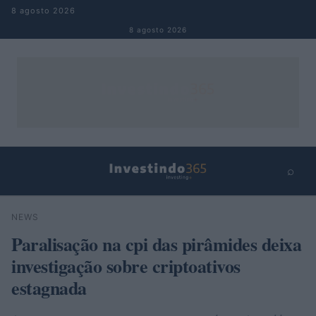
Pular para o conteúdo
8 agosto 2026
8 agosto 2026
⌕
×
⌕
NEWS
Buscar
Paralisação na cpi das pirâmides deixa
investigação sobre criptoativos
estagnada