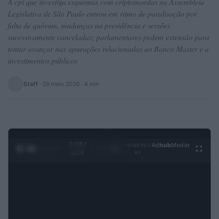
A cpi que investiga esquemas com criptomoedas na Assembleia
Legislativa de São Paulo entrou em ritmo de paralisação por
falta de quórum, mudanças na presidência e sessões
sucessivamente canceladas; parlamentares pedem extensão para
tentar avançar nas apurações relacionadas ao Banco Master e a
investimentos públicos
Staff
·
29 maio 2026
· 4 min
0:29 /
Ad
hub
Media
POWERED
1
/
4
3:19
BY