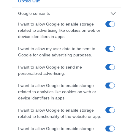
Opted Out
piquetagem, governança, pagamento de taxas de rede e
como meio de troca.
Google consents
I want to allow Google to enable storage
Se você investisse $ 1.000 em FTM no início de 2021,
related to advertising like cookies on web or
teria ganho $ 71.551,4 até agora.
device identifiers in apps.
7. Polígono (MATIC) + 6805,13%
I want to allow my user data to be sent to
Google for online advertising purposes.
Descrito como “Internet of Blockchains” da Ethereum, o
Polygon é um protocolo de escalonamento de camada 2
I want to allow Google to send me
personalized advertising.
que conecta o Ethereum a várias redes de blockchain
compatíveis para permitir interoperabilidade e
I want to allow Google to enable storage
related to analytics like cookies on web or
escalabilidade ideal.
device identifiers in apps.
O Polygon visa resolver os maiores problemas atuais do
I want to allow Google to enable storage
Ethereum, como custos de gás e confirmação lenta da
related to functionality of the website or app.
transação, e oferece transferências instantâneas de
I want to allow Google to enable storage
criptomoeda a custos insignificantes. No futuro, a equipe