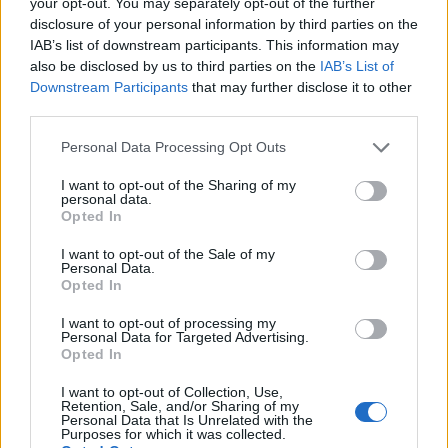
your opt-out. You may separately opt-out of the further
disclosure of your personal information by third parties on the
6. Fantasma (FTM) + 7155,14%
IAB’s list of downstream participants. This information may
also be disclosed by us to third parties on the
IAB’s List of
Fantom é um protocolo descentralizado projetado para
Downstream Participants
that may further disclose it to other
executar dapps e hospedar ativos digitais em sua rede de
third parties.
alto desempenho, combinando tecnologias de blockchain
Please note that this website/app uses one or more Google
Personal Data Processing Opt Outs
e direct acyclic graph (DAG) para resolver o problema de
services and may gather and store information including but
not limited to your visit or usage behaviour. You may click to
I want to opt-out of the Sharing of my
escala de blockchain sem sacrificar a segurança e a
personal data.
grant or deny consent to Google and its third-party tags to
Opted In
descentralização. Sua mainnet Opera se orgulha de ter
use your data for below specified purposes in below Google
capacidade de contrato inteligente de gama completa ,
consent section.
I want to opt-out of the Sale of my
Personal Data.
velocidade superior e finalização rápida, o que permitiu
Opted In
que ela subisse na classificação e se tornasse uma das
I want to opt-out of processing my
plataformas de contrato inteligente Camada 1 de
Personal Data for Targeted Advertising.
Opted In
crescimento mais rápido até hoje.
I want to opt-out of Collection, Use,
O ecossistema do Fantom é alimentado por seu ativo
Retention, Sale, and/or Sharing of my
Personal Data that Is Unrelated with the
nativo denominado FTM, que pode ser usado para
Purposes for which it was collected.