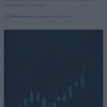
Ethereum 2.0 ... Ler mais
Giorgia Stromeo
·
27 setembro 2021
· 15 min