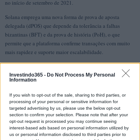
no início de setembro de 2021.
Solana emprega uma nova forma de prova de aposta
delegada (dPOS) que depende da tolerância a falhas
bizantinas (BFT) e da prova de história (PoH), o que
permite que a plataforma confirme transações com muito
mais rapidez e suporte maior escalabilidade.
Por meio de contratos inteligentes, o protocolo permite
que os desenvolvedores criem aplicativos eficazes e
Investindo365 -
Do Not Process My Personal
Information
escaláveis.
If you wish to opt-out of the sale, sharing to third parties, or
SOL, o token nativo da rede, pode ser usado como reserva
processing of your personal or sensitive information for
de valor e meio de pagamento. Os usuários também podem
targeted advertising by us, please use the below opt-out
section to confirm your selection. Please note that after your
apostar seus tokens para ganhar mais SOL.
opt-out request is processed you may continue seeing
interest-based ads based on personal information utilized by
Se você comprou $ 1.000 em SOL no início de 2021, já
us or personal information disclosed to third parties prior to
teria ganho $ 79.986,7 agora.