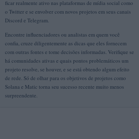
ficar realmente ativo nas plataformas de mídia social como
o Twitter e se envolver com novos projetos em seus canais
Discord e Telegram.
Encontre influenciadores ou analistas em quem você
confia, cruze diligentemente as dicas que eles fornecem
com outras fontes e tome decisões informadas. Verifique se
há comunidades ativas e quais pontos problemáticos um
projeto resolve, se houver, e se está obtendo algum efeito
de rede. Só de olhar para os objetivos de projetos como
Solana e Matic torna seu sucesso recente muito menos
surpreendente.
Investir com inteligência, participar de projetos
Com tudo isso, é imperativo investir com sabedoria e
pensar no longo prazo. Com tantos projetos por aí no
momento, muitos estão apenas iterando ou simplesmente