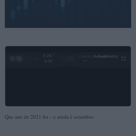
0:30 /
Ad
hub
Media
POWERED
1
/
4
3:09
BY
Que ano de 2021 foi – e ainda é setembro.