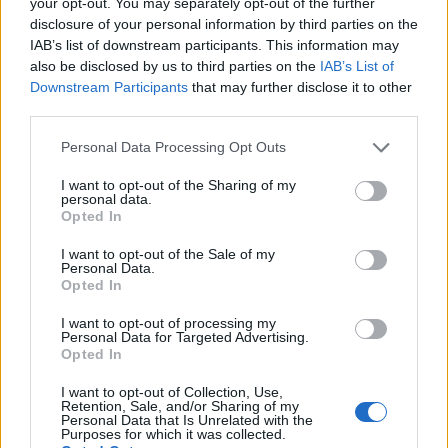
your opt-out. You may separately opt-out of the further
jogadores no espaço. Esses incluem:
disclosure of your personal information by third parties on the
IAB’s list of downstream participants. This information may
Sistema ELO em Monsta Infinite
also be disclosed by us to third parties on the
IAB’s List of
Downstream Participants
that may further disclose it to other
Ao contrário de muitos jogos de blockchain com um
third parties.
elemento PvP, Monsta Infinite incorpora sistemas de
Please note that this website/app uses one or more Google
Personal Data Processing Opt Outs
nivelamento e ELO – que garantem que os jogadores só
services and may gather and store information including but
sejam comparados a outros em um intervalo de nível
not limited to your visit or usage behaviour. You may click to
I want to opt-out of the Sharing of my
personal data.
grant or deny consent to Google and its third-party tags to
restrito.
Opted In
use your data for below specified purposes in below Google
consent section.
Isso foi projetado para fornecer uma experiência mais
I want to opt-out of the Sale of my
Personal Data.
agradável para os jogadores, que podem ter certeza de que
Opted In
não enfrentarão oponentes dominados. Este método
I want to opt-out of processing my
Personal Data for Targeted Advertising.
garante competição saudável e distribuição justa de
Opted In
recompensas.
I want to opt-out of Collection, Use,
Retention, Sale, and/or Sharing of my
Personalização Extrema em Monsta Infinite
Personal Data that Is Unrelated with the
Purposes for which it was collected.