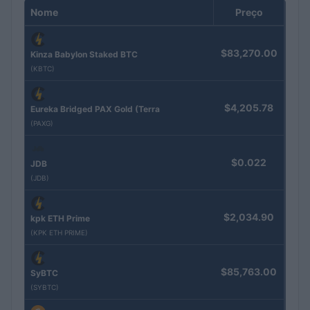
Nome
Preço
$83,270.00
Kinza Babylon Staked BTC
(KBTC)
$4,205.78
Eureka Bridged PAX Gold (Terra
(PAXG)
$0.022
JDB
(JDB)
$2,034.90
kpk ETH Prime
(KPK ETH PRIME)
$85,763.00
SyBTC
(SYBTC)