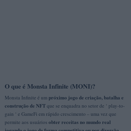
O que é Monsta Infinite (MONI)?
próximo jogo de criação, batalha e
Monsta Infinite é um
construção de NFT
que se enquadra no setor de ‘ play-to-
gain ‘ e GameFi em rápido crescimento – uma vez que
obter receitas no mundo real
permite aos usuários
jogando o jogo de forma competitiva ou por diversão.