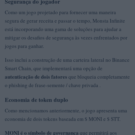
Segurança do jogador
Como um jogo projetado para fornecer uma maneira
segura de gerar receita e passar o tempo, Monsta Infinite
está incorporando uma gama de soluções para ajudar a
mitigar os desafios de segurança às vezes enfrentados por
jogos para ganhar.
Isso inclui a construção de uma carteira lateral no Binance
Smart Chain, que implementará uma opção de
autenticação de dois fatores
que bloqueia completamente
o phishing de frase-semente / chave privada .
Economia de token duplo
Como mencionamos anteriormente, o jogo apresenta uma
economia de dois tokens baseada em $ MONI e $ STT.
MONI é o símbolo de governança
que permitirá aos