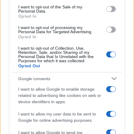
consent section.
I want to opt-out of the Sale of my
Personal Data.
MOEDAS CRIPTOGRÁFICAS
Opted In
I want to opt-out of processing my
Personal Data for Targeted Advertising.
Opted In
I want to opt-out of Collection, Use,
Retention, Sale, and/or Sharing of my
Personal Data that Is Unrelated with the
Purposes for which it was collected.
Opted Out
Google consents
I want to allow Google to enable storage
Bitcoin: meio de troca, unidade de conta e reserva de valor
related to advertising like cookies on web or
Rafael Oliveira · 6 ago 2026
device identifiers in apps.
I want to allow my user data to be sent to
MOEDAS CRIPTOGRÁFICAS
Google for online advertising purposes.
I want to allow Google to send me