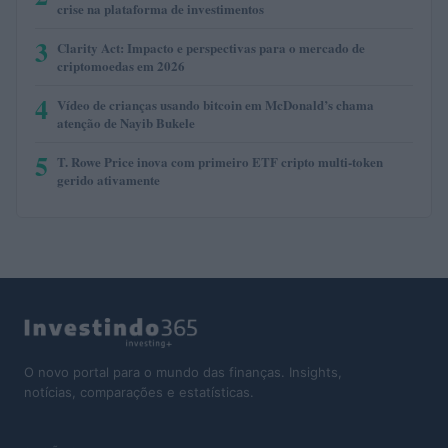
crise na plataforma de investimentos
3
Clarity Act: Impacto e perspectivas para o mercado de
criptomoedas em 2026
4
Vídeo de crianças usando bitcoin em McDonald’s chama
atenção de Nayib Bukele
5
T. Rowe Price inova com primeiro ETF cripto multi-token
gerido ativamente
O novo portal para o mundo das finanças. Insights,
notícias, comparações e estatísticas.