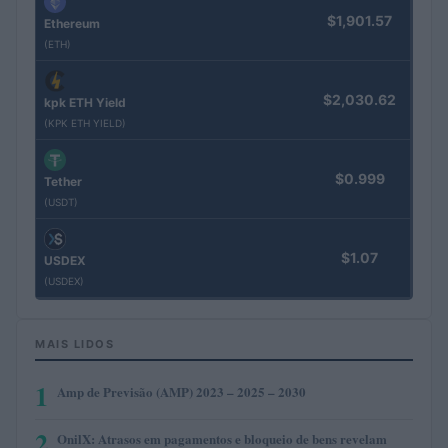
$1,901.57
Ethereum
(ETH)
$2,030.62
kpk ETH Yield
(KPK ETH YIELD)
$0.999
Tether
(USDT)
$1.07
USDEX
(USDEX)
MAIS LIDOS
1
Amp de Previsão (AMP) 2023 – 2025 – 2030
2
OnilX: Atrasos em pagamentos e bloqueio de bens revelam