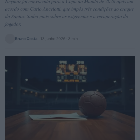
Neymar foi convocado para a Copa do Mundo de 2026 após um
acordo com Carlo Ancelotti, que impôs três condições ao craque
do Santos. Saiba mais sobre as exigências e a recuperação do
jogador.
Bruno Costa
·
13 junho 2026
· 3 min