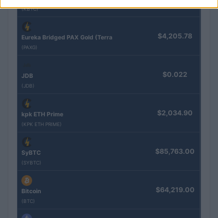
(KBTC)
$4,205.78
Eureka Bridged PAX Gold (Terra
(PAXG)
$0.022
JDB
(JDB)
$2,034.90
kpk ETH Prime
(KPK ETH PRIME)
$85,763.00
SyBTC
(SYBTC)
$64,219.00
Bitcoin
(BTC)