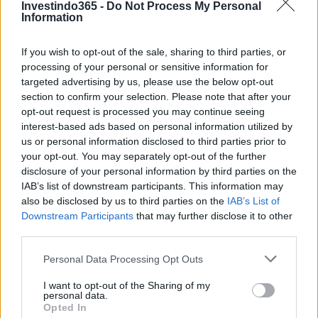
Investindo365 -
Do Not Process My Personal
Information
Continue lendo
If you wish to opt-out of the sale, sharing to third parties, or
processing of your personal or sensitive information for
targeted advertising by us, please use the below opt-out
MOEDAS CRIPTOGRÁFICAS
section to confirm your selection. Please note that after your
opt-out request is processed you may continue seeing
interest-based ads based on personal information utilized by
us or personal information disclosed to third parties prior to
your opt-out. You may separately opt-out of the further
disclosure of your personal information by third parties on the
IAB’s list of downstream participants. This information may
also be disclosed by us to third parties on the
IAB’s List of
Downstream Participants
that may further disclose it to other
third parties.
Please note that this website/app uses one or more Google
Personal Data Processing Opt Outs
services and may gather and store information including but
Brasil registra aumento expressivo no uso de ativos digitais
not limited to your visit or usage behaviour. You may click to
I want to opt-out of the Sharing of my
com destaque para stablecoins
personal data.
grant or deny consent to Google and its third-party tags to
Opted In
Bruno Costa · 6 ago 2026
use your data for below specified purposes in below Google