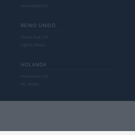
Investieren24
REINO UNIDO
News Hub UK
Lgbtq News
HOLANDA
Investeren 24
NL Newz