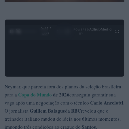
0:28 /
Ad
hub
Media
POWERED
1
/
4
4:27
BY
Neymar, que parecia fora dos planos da seleção brasileira
Copa do Mundo
de 2026
para a
conseguiu garantir sua
Carlo Ancelotti
vaga após uma negociação com o técnico
.
Guillem Balague
BBC
O jornalista
da
revelou que o
treinador italiano mudou de ideia nos últimos momentos,
Santos
impondo três condições ao craque do
.