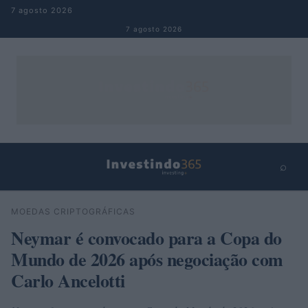
Pular para o conteúdo
7 agosto 2026
7 agosto 2026
⌕
×
⌕
MOEDAS CRIPTOGRÁFICAS
Buscar
Neymar é convocado para a Copa do
Mundo de 2026 após negociação com
Carlo Ancelotti