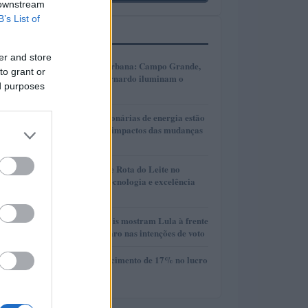
 downstream
B’s List of
MAIS LIDOS
er and store
1
Transformação urbana: Campo Grande,
to grant or
Cáceres e São Bernardo iluminam o
ed purposes
futuro
2
Como as concessionárias de energia estão
se adaptando aos impactos das mudanças
climáticas
3
Torneio Leiteiro e Rota do Leite no
Agroleite 2026: tecnologia e excelência
em Castro
4
Pesquisas eleitorais mostram Lula à frente
de Flávio Bolsonaro nas intenções de voto
5
Vivo divulga crescimento de 17% no lucro
líquido do 2T26