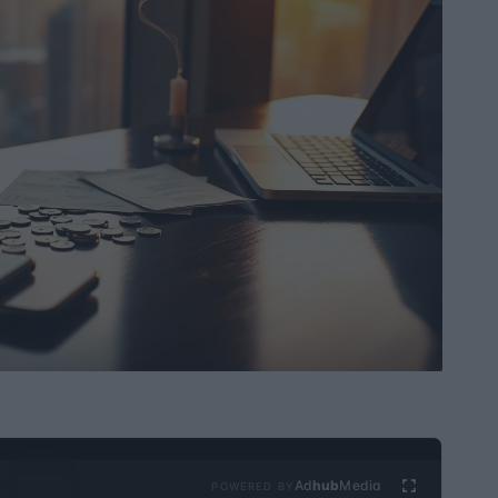
Ad
hub
Media
POWERED BY