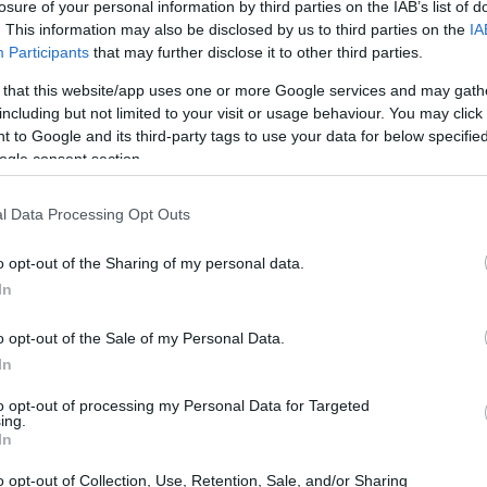
losure of your personal information by third parties on the IAB’s list of
. This information may also be disclosed by us to third parties on the
IA
Participants
that may further disclose it to other third parties.
 that this website/app uses one or more Google services and may gath
including but not limited to your visit or usage behaviour. You may click 
 to Google and its third-party tags to use your data for below specifi
ogle consent section.
l Data Processing Opt Outs
o opt-out of the Sharing of my personal data.
In
o opt-out of the Sale of my Personal Data.
In
via ganhos substanciais nos últimos pregões, com o
ncia positiva que chamou a atenção do mercado. Por
to opt-out of processing my Personal Data for Targeted
ing.
reacenderam cautela. Além disso, o mercado segue de
In
ada de balanços, que podem redefinir expectativas
o opt-out of Collection, Use, Retention, Sale, and/or Sharing