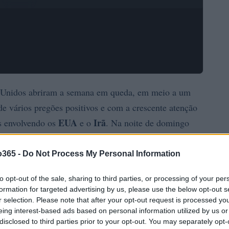
os Unidos abriram a semana em queda, em meio a um
e vários pregões positivos e com a crescente atenção
EUA
Irã
as envolvendo os
e o
. Na noite de domingo
ecuo próximo a 0,3%, enquanto os contratos atrelados
o de 0,2%. Esse ajuste acontece depois de semanas
o365 -
Do Not Process My Personal Information
ricos para índices-chave e avanços relevantes no setor
to opt-out of the sale, sharing to third parties, or processing of your per
formation for targeted advertising by us, please use the below opt-out s
r selection. Please note that after your opt-out request is processed y
eing interest-based ads based on personal information utilized by us or
disclosed to third parties prior to your opt-out. You may separately opt-