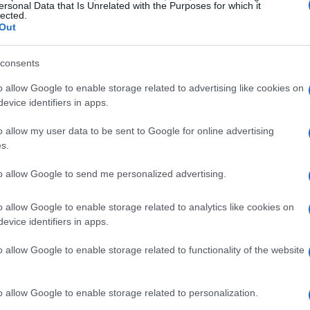
ersonal Data that Is Unrelated with the Purposes for which it
semanas.
lected.
Out
dos ativos
consents
na, as principais praças fechavam em alta em
o allow Google to enable storage related to advertising like cookies on
evice identifiers in apps.
Nasdaq
S&P 500
feira (6) o
e o
renovaram máximas
os tanto pela perspectiva de um acordo diplomático
o allow my user data to be sent to Google for online advertising
s.
is. Empresas de tecnologia e semicondutores tiveram
r registrando ganhos de dois dígitos em dias de
to allow Google to send me personalized advertising.
duziu um sentimento mais otimista, mas também
o allow Google to enable storage related to analytics like cookies on
realização de lucros.
evice identifiers in apps.
ados continuou a influenciar a rotação setorial: ganhos
o allow Google to enable storage related to functionality of the website
suporte às altas recentes, mas os investidores
cias políticas — incluindo menções a
iniciativas
o allow Google to enable storage related to personalization.