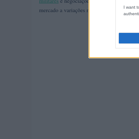
militares
e negociações estratégicas — criou
I want t
mercado a variações nos preços de energia e 
authenti