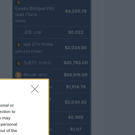
Eureka Bridged PAX
$4,205.78
Gold (Terra
(PAXG)
JDB
$0.022
(JDB)
kpk ETH Prime
$2,034.90
(KPK ETH PRIME)
SyBTC
$85,763.00
(SYBTC)
Bitcoin
$64,916.00
(BTC)
Ethereum
$1,916.78
(ETH)
kpk ETH Yield
$2,030.62
sonal or
(KPK ETH YIELD)
ection to
Tether
$0.999
ou may
(USDT)
 personal
USDEX
$1.07
(USDEX)
out of the