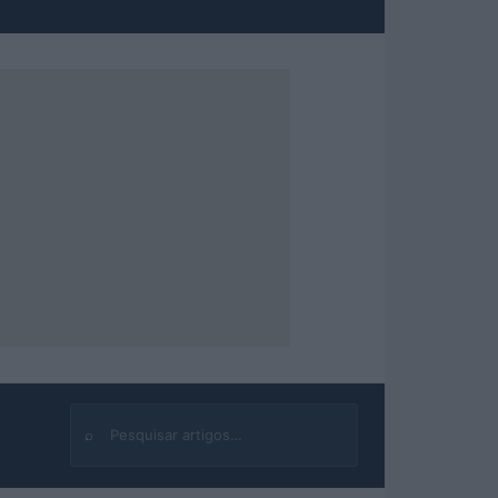
⌕
Buscar