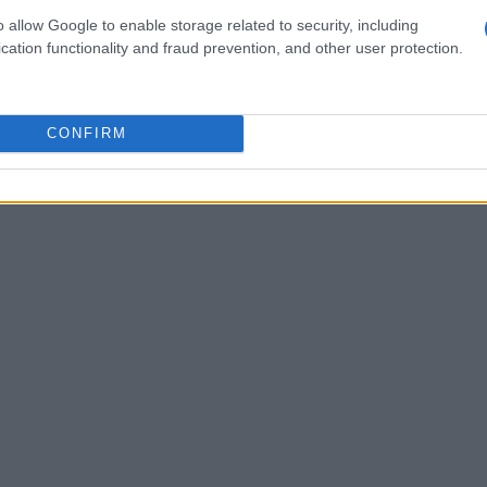
 um pano de fundo que amplifica a sensibilidade do
o allow Google to enable storage related to security, including
a possíveis interrupções na oferta.
cation functionality and fraud prevention, and other user protection.
CONFIRM