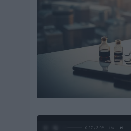
0:28 / 3:09
1
/
4