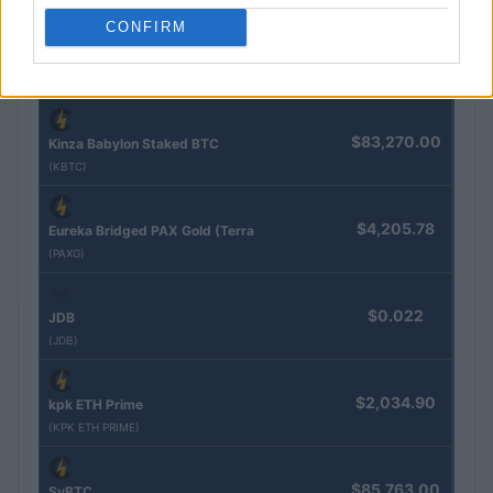
COTAÇÕES CRYPTO
CONFIRM
Nome
Preço
$83,270.00
Kinza Babylon Staked BTC
(KBTC)
$4,205.78
Eureka Bridged PAX Gold (Terra
(PAXG)
$0.022
JDB
(JDB)
$2,034.90
kpk ETH Prime
(KPK ETH PRIME)
$85,763.00
SyBTC