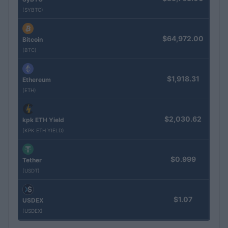
(SYBTC)
$64,972.00
Bitcoin
(BTC)
$1,918.31
Ethereum
(ETH)
$2,030.62
kpk ETH Yield
(KPK ETH YIELD)
$0.999
Tether
(USDT)
$1.07
USDEX
(USDEX)