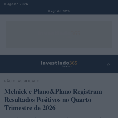
Pular para o conteúdo
8 agosto 2026
8 agosto 2026
⌕
×
⌕
NÃO CLASSIFICADO
Buscar
Melnick e Plano&Plano Registram
Resultados Positivos no Quarto
Trimestre de 2026