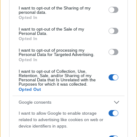
services and may gather and store information including but
not limited to your visit or usage behaviour. You may click to
I want to opt-out of the Sharing of my
personal data.
grant or deny consent to Google and its third-party tags to
Opted In
use your data for below specified purposes in below Google
Redução histórica do desmatamento na Amazônia entre agosto
consent section.
I want to opt-out of the Sale of my
de 2026 e julho de 2026
Personal Data.
Opted In
Beatriz Almeida · 7 ago 2026
I want to opt-out of processing my
NÃO CLASSIFICADO
Personal Data for Targeted Advertising.
Opted In
I want to opt-out of Collection, Use,
Retention, Sale, and/or Sharing of my
Personal Data that Is Unrelated with the
Purposes for which it was collected.
Opted Out
Google consents
I want to allow Google to enable storage
related to advertising like cookies on web or
device identifiers in apps.
Brent cai 8.3% e arrasta petróleo e ouro para baixo