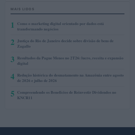
MAIS LIDOS
1
Como o marketing digital orientado por dados está
transformando negócios
2
Justiça do Rio de Janeiro decide sobre divisão de bens de
Zagallo
3
Resultados da Pague Menos no 2T26: lucro, receita e expansão
digital
4
Redução histórica do desmatamento na Amazônia entre agosto
de 2026 e julho de 2026
5
Compreendendo os Benefícios de Reinvestir Dividendos no
KNCR11