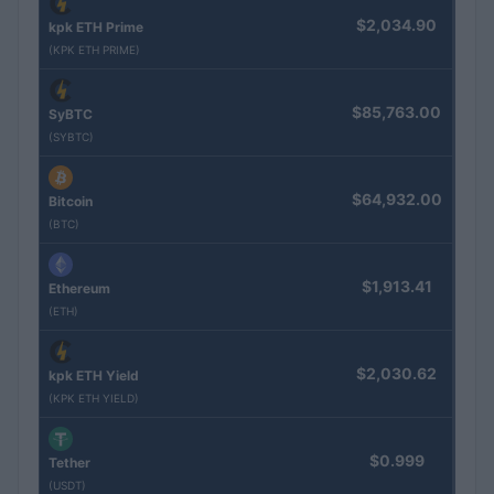
$2,034.90
kpk ETH Prime
(KPK ETH PRIME)
$85,763.00
SyBTC
(SYBTC)
$64,932.00
Bitcoin
(BTC)
$1,913.41
Ethereum
(ETH)
$2,030.62
kpk ETH Yield
(KPK ETH YIELD)
$0.999
Tether
(USDT)