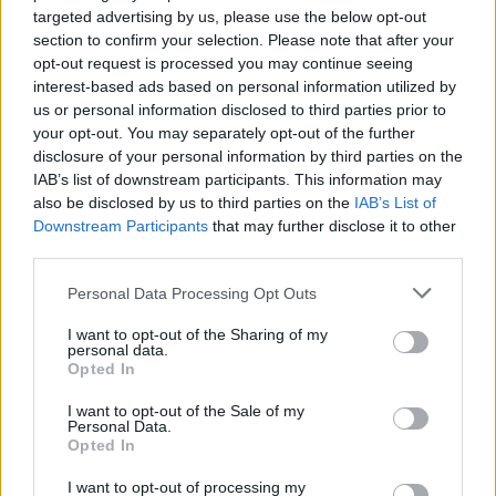
targeted advertising by us, please use the below opt-out
Filantropia:
Marc é um filantropo conhecido que fez
section to confirm your selection. Please note that after your
opt-out request is processed you may continue seeing
doações incríveis para várias organizações e instituições
interest-based ads based on personal information utilized by
de caridade. No total, ele doou aproximadamente US $
us or personal information disclosed to third parties prior to
250 milhões para a iniciativa de criar um novo hospital
your opt-out. You may separately opt-out of the further
disclosure of your personal information by third parties on the
infantil com a Universidade da Califórnia em San
IAB’s list of downstream participants. This information may
Francisco. Em 2020, Benioff prometeu US $ 100 milhões
also be disclosed by us to third parties on the
IAB’s List of
ao Hospital Infantil UCSF Benioff.
Downstream Participants
that may further disclose it to other
third parties.
Além disso, Marc é creditado por popularizar o chamado
Please note that this website/app uses one or more Google
Personal Data Processing Opt Outs
“modelo 1-1-1” de filantropia. Com essa abordagem, as
services and may gather and store information including but
not limited to your visit or usage behaviour. You may click to
I want to opt-out of the Sharing of my
startups doam 1% de seu patrimônio, 1% de seus produtos
personal data.
grant or deny consent to Google and its third-party tags to
e 1% do tempo de seus funcionários para instituições de
Opted In
use your data for below specified purposes in below Google
caridade. Embora tenha começado com o Salesforce,
consent section.
I want to opt-out of the Sale of my
Personal Data.
muitas outras empresas adotaram esse modelo, resultando
Opted In
em benefícios significativos para vários grupos de
I want to opt-out of processing my
caridade. O Google é uma das empresas mais notáveis ​​que