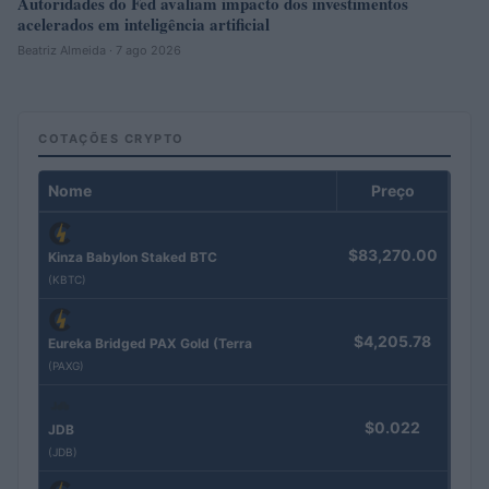
Autoridades do Fed avaliam impacto dos investimentos
acelerados em inteligência artificial
Beatriz Almeida · 7 ago 2026
COTAÇÕES CRYPTO
Nome
Preço
$83,270.00
Kinza Babylon Staked BTC
(KBTC)
$4,205.78
Eureka Bridged PAX Gold (Terra
(PAXG)
$0.022
JDB
(JDB)