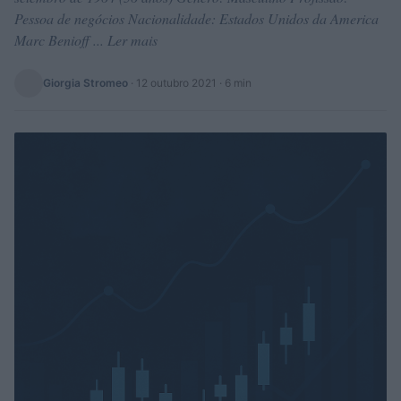
Pessoa de negócios Nacionalidade: Estados Unidos da America
Marc Benioff ... Ler mais
Giorgia Stromeo
·
12 outubro 2021
· 6 min