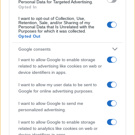
Personal Data for Targeted Advertising.
Opted In
adotaram esse modelo. Benioff dirige uma ala filantrópica
separada de sua empresa, chamada Salesforce.com
I want to opt-out of Collection, Use,
Retention, Sale, and/or Sharing of my
Foundation, e tem um orçamento anual de cerca de US $
Personal Data that Is Unrelated with the
Purposes for which it was collected.
20 milhões.
Opted Out
Google consents
AUTOR
I want to allow Google to enable storage
Giorgia Stromeo
related to advertising like cookies on web or
device identifiers in apps.
I want to allow my user data to be sent to
Google for online advertising purposes.
I want to allow Google to send me
personalized advertising.
I want to allow Google to enable storage
related to analytics like cookies on web or
device identifiers in apps.