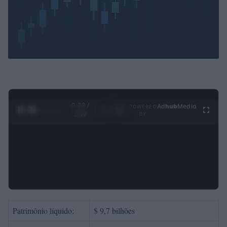
0:29 /
Ad
hub
Media
POWERED
1
/
4
3:19
BY
Patrimônio líquido:
$ 9,7 bilhões