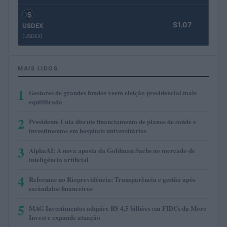
$1.07
USDEX
(USDEX)
MAIS LIDOS
1
Gestores de grandes fundos veem eleição presidencial mais
equilibrada
2
Presidente Lula discute financiamento de planos de saúde e
investimentos em hospitais universitários
3
AlphaAI: A nova aposta da Goldman Sachs no mercado de
inteligência artificial
4
Reformas no Rioprevidência: Transparência e gestão após
escândalos financeiros
5
MAG Investimentos adquire R$ 4,5 bilhões em FIDCs da More
Invest e expande atuação