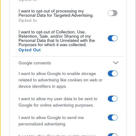
I want to opt-out of processing my
Personal Data for Targeted Advertising.
Opted In
Pesquisas eleitorais mostram Lula à frente de Flávio Bolsonaro
I want to opt-out of Collection, Use,
nas intenções de voto
Retention, Sale, and/or Sharing of my
Personal Data that Is Unrelated with the
Bruno Costa · 5 ago 2026
Purposes for which it was collected.
Opted Out
Google consents
COTAÇÕES CRYPTO
I want to allow Google to enable storage
related to advertising like cookies on web or
Nome
Preço
device identifiers in apps.
I want to allow my user data to be sent to
$83,270.00
Kinza Babylon Staked BTC
Google for online advertising purposes.
(KBTC)
I want to allow Google to send me
personalized advertising.
$4,205.78
Eureka Bridged PAX Gold (Terra
(PAXG)