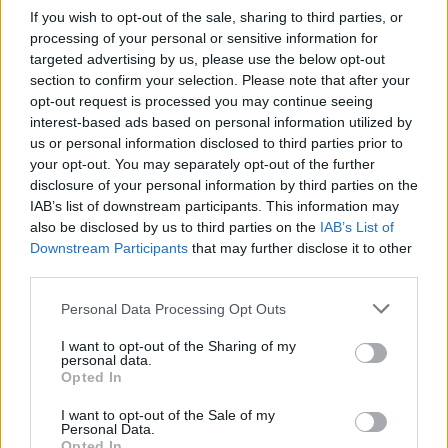
If you wish to opt-out of the sale, sharing to third parties, or
processing of your personal or sensitive information for
targeted advertising by us, please use the below opt-out
section to confirm your selection. Please note that after your
opt-out request is processed you may continue seeing
interest-based ads based on personal information utilized by
us or personal information disclosed to third parties prior to
your opt-out. You may separately opt-out of the further
Confira os números sorteados no concurso 3754 da Lotofácil
disclosure of your personal information by third parties on the
em São Paulo
IAB’s list of downstream participants. This information may
also be disclosed by us to third parties on the
IAB’s List of
Beatriz Almeida · 6 ago 2026
Downstream Participants
that may further disclose it to other
third parties.
NEWS
Please note that this website/app uses one or more Google
Personal Data Processing Opt Outs
services and may gather and store information including but
not limited to your visit or usage behaviour. You may click to
I want to opt-out of the Sharing of my
personal data.
grant or deny consent to Google and its third-party tags to
Opted In
use your data for below specified purposes in below Google
consent section.
I want to opt-out of the Sale of my
Personal Data.
Opted In