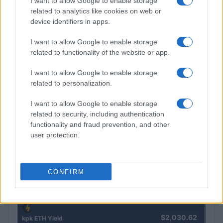
I want to allow Google to enable storage
related to analytics like cookies on web or
$0.022
device identifiers in apps.
JDB
(JDB)
I want to allow Google to enable storage
related to functionality of the website or app.
$2,034.90
kpk ETH Prime
(KPK ETH PRIME)
I want to allow Google to enable storage
related to personalization.
$85,763.00
SyBTC
I want to allow Google to enable storage
(SYBTC)
related to security, including authentication
functionality and fraud prevention, and other
user protection.
$65,158.00
Bitcoin
(BTC)
CONFIRM
$1,923.50
Ethereum
(ETH)
$2,030.62
kpk ETH Yield