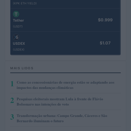
(KPK ETH YIELD)
$0.999
Tether
(USDT)
$1.07
USDEX
(USDEX)
MAIS LIDOS
1
Como as concessionárias de energia estão se adaptando aos
impactos das mudanças climáticas
2
Pesquisas eleitorais mostram Lula à frente de Flávio
Bolsonaro nas intenções de voto
3
Transformação urbana: Campo Grande, Cáceres e São
Bernardo iluminam o futuro