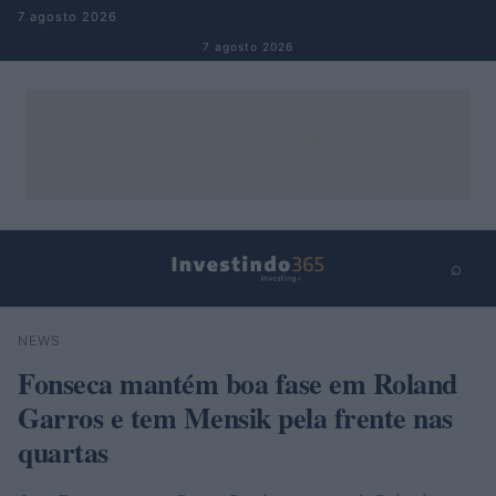
Pular para o conteúdo
7 agosto 2026
7 agosto 2026
⌕
×
⌕
NEWS
Buscar
Fonseca mantém boa fase em Roland
Garros e tem Mensik pela frente nas
quartas