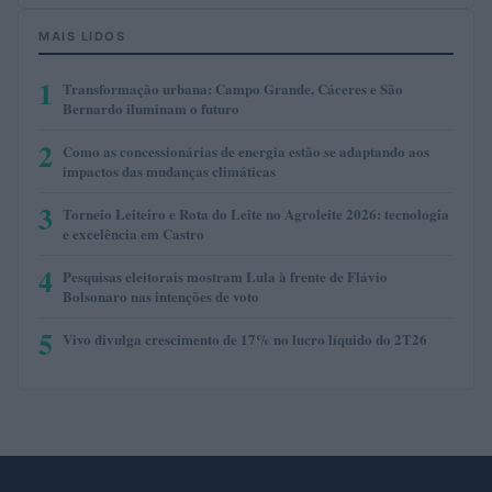
MAIS LIDOS
1
Transformação urbana: Campo Grande, Cáceres e São
Bernardo iluminam o futuro
2
Como as concessionárias de energia estão se adaptando aos
impactos das mudanças climáticas
3
Torneio Leiteiro e Rota do Leite no Agroleite 2026: tecnologia
e excelência em Castro
4
Pesquisas eleitorais mostram Lula à frente de Flávio
Bolsonaro nas intenções de voto
5
Vivo divulga crescimento de 17% no lucro líquido do 2T26