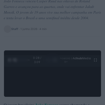
João Fonseca venceu Casper Ruud nas oitavas de Roland
Garros e avançou para as quartas, onde vai enfrentar Jakub
Mensik. O jovem de 19 anos vive sua melhor campanha em Paris
e tenta levar o Brasil a uma semifinal inédita desde 2004.
Staff
·
1 junho 2026
· 4 min
0:29 /
Ad
hub
Media
POWERED
1
/
4
3:09
BY
João Fonseca
O jovem brasileiro
segue chamando a