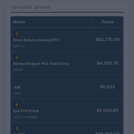
COTAÇÕES CRYPTO
Nome
Preço
$83,270.00
Kinza Babylon Staked BTC
(KBTC)
$4,205.78
Eureka Bridged PAX Gold (Terra
(PAXG)
$0.022
JDB
(JDB)
$2,034.90
kpk ETH Prime
(KPK ETH PRIME)
$85,763.00