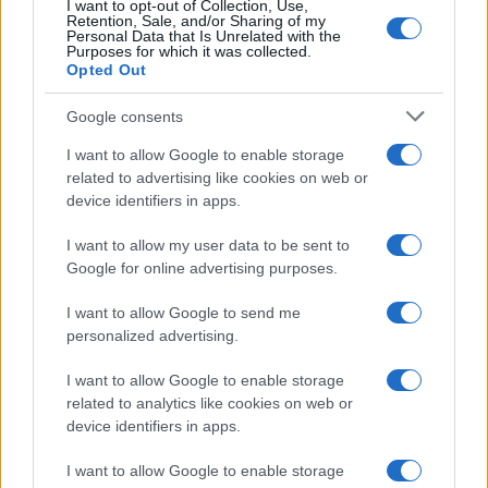
I want to opt-out of Collection, Use,
Retention, Sale, and/or Sharing of my
Personal Data that Is Unrelated with the
Purposes for which it was collected.
Como as concessionárias de energia estão se adaptando aos
Opted Out
impactos das mudanças climáticas
Google consents
Bruno Costa · 6 ago 2026
I want to allow Google to enable storage
NEWS
related to advertising like cookies on web or
device identifiers in apps.
I want to allow my user data to be sent to
Google for online advertising purposes.
I want to allow Google to send me
personalized advertising.
I want to allow Google to enable storage
related to analytics like cookies on web or
device identifiers in apps.
Confira os números sorteados no concurso 3754 da Lotofácil
I want to allow Google to enable storage