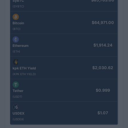
SyBTC
(SYBTC)
$64,971.00
Bitcoin
(BTC)
$1,914.24
Ethereum
(ETH)
$2,030.62
kpk ETH Yield
(KPK ETH YIELD)
$0.999
Tether
(USDT)
$1.07
USDEX
(USDEX)