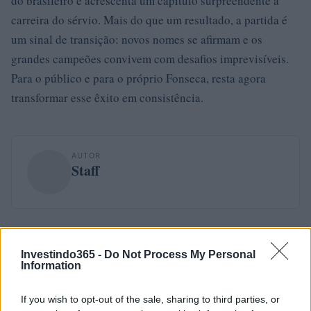
do brasileiro e acrescenta um capítulo surpreendente à
carreira do sérvio. Mais do que um resultado, a partida é
um sinal de transição: novos nomes se afirmam e os
grandes campeões convivem com desafios imprevisíveis.
Para o público e para o próprio Fonseca, resta agora
transformar esse êxito em consistência.
AUTOR
Staff
Investindo365 -
Do Not Process My Personal
Information
If you wish to opt-out of the sale, sharing to third parties, or