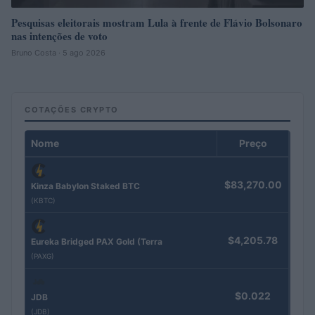
Pesquisas eleitorais mostram Lula à frente de Flávio Bolsonaro
nas intenções de voto
Bruno Costa · 5 ago 2026
COTAÇÕES CRYPTO
Nome
Preço
$83,270.00
Kinza Babylon Staked BTC
(KBTC)
$4,205.78
Eureka Bridged PAX Gold (Terra
(PAXG)
$0.022
JDB
(JDB)