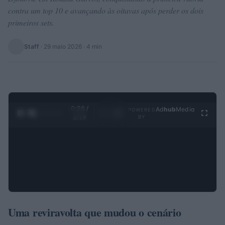
contra um top 10 e avançando às oitavas após perder os dois
primeiros sets.
Staff
·
29 maio 2026
· 4 min
0:29 /
Ad
hub
Media
POWERED
1
/
4
3:19
BY
Uma reviravolta que mudou o cenário