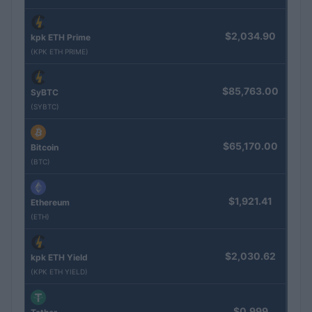
$2,034.90
kpk ETH Prime
(KPK ETH PRIME)
$85,763.00
SyBTC
(SYBTC)
$65,170.00
Bitcoin
(BTC)
$1,921.41
Ethereum
(ETH)
$2,030.62
kpk ETH Yield
(KPK ETH YIELD)
$0.999