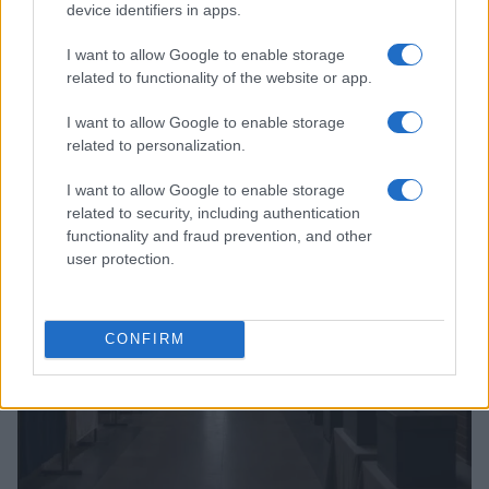
device identifiers in apps.
I want to allow Google to enable storage
related to functionality of the website or app.
I want to allow Google to enable storage
Confira os números sorteados no concurso 3754 da Lotofácil
em São Paulo
related to personalization.
Beatriz Almeida · 6 ago 2026
I want to allow Google to enable storage
related to security, including authentication
NEWS
functionality and fraud prevention, and other
user protection.
CONFIRM