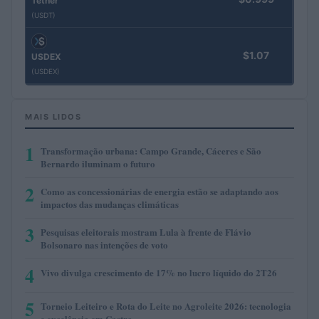
Tether
(USDT)
$1.07
USDEX
(USDEX)
MAIS LIDOS
1
Transformação urbana: Campo Grande, Cáceres e São
Bernardo iluminam o futuro
2
Como as concessionárias de energia estão se adaptando aos
impactos das mudanças climáticas
3
Pesquisas eleitorais mostram Lula à frente de Flávio
Bolsonaro nas intenções de voto
4
Vivo divulga crescimento de 17% no lucro líquido do 2T26
5
Torneio Leiteiro e Rota do Leite no Agroleite 2026: tecnologia
e excelência em Castro