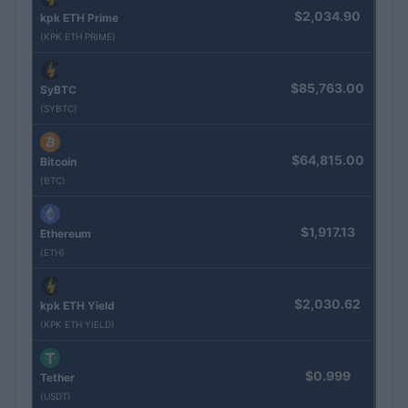
$2,034.90
kpk ETH Prime
(KPK ETH PRIME)
$85,763.00
SyBTC
(SYBTC)
$64,815.00
Bitcoin
(BTC)
$1,917.13
Ethereum
(ETH)
$2,030.62
kpk ETH Yield
(KPK ETH YIELD)
$0.999
Tether
(USDT)