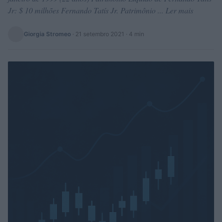
Jr: $ 10 milhões Fernando Tatís Jr. Patrimônio ... Ler mais
Giorgia Stromeo
·
21 setembro 2021
· 4 min