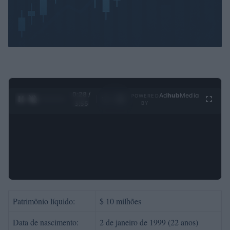
0:29 /
Ad
hub
Media
POWERED
1
/
4
3:55
BY
Patrimônio líquido:
$ 10 milhões
Data de nascimento:
2 de janeiro de 1999 (22 anos)