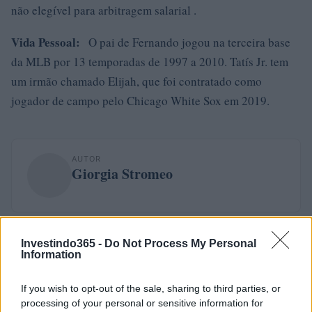
não elegível para arbitragem salarial .
Vida Pessoal:
O pai de Fernando jogou na terceira base
da MLB por 13 temporadas de 1997 a 2010. Tatís Jr. tem
um irmão chamado Elijah, que foi contratado como
jogador de campo pelo Chicago White Sox em 2019.
AUTOR
Giorgia Stromeo
Investindo365 -
Do Not Process My Personal
Information
If you wish to opt-out of the sale, sharing to third parties, or
processing of your personal or sensitive information for