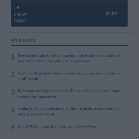
$1.07
USDEX
(USDEX)
MAIS LIDOS
1
Presidente Lula discute financiamento de planos de saúde e
investimentos em hospitais universitários
2
Gestores de grandes fundos veem eleição presidencial mais
equilibrada
3
Reformas no Rioprevidência: Transparência e gestão após
escândalos financeiros
4
AlphaAI: A nova aposta da Goldman Sachs no mercado de
inteligência artificial
5
David Ortiz: biografia, família, salário e bens