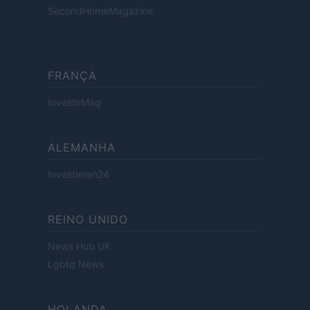
SecondHomeMagazine
FRANÇA
InvestirMag
ALEMANHA
Investieren24
REINO UNIDO
News Hub UK
Lgbtq News
HOLANDA