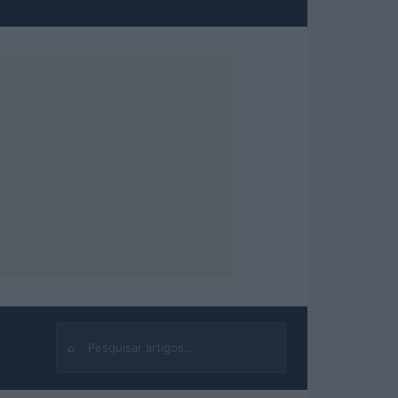
⌕
Buscar