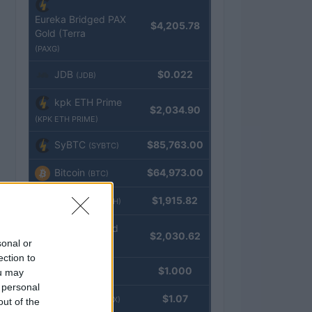
Eureka Bridged PAX
$4,205.78
Gold (Terra
(PAXG)
JDB
$0.022
(JDB)
kpk ETH Prime
$2,034.90
(KPK ETH PRIME)
SyBTC
$85,763.00
(SYBTC)
Bitcoin
$64,973.00
(BTC)
Ethereum
$1,915.82
(ETH)
kpk ETH Yield
$2,030.62
sonal or
(KPK ETH YIELD)
ection to
Tether
$1.000
ou may
(USDT)
 personal
USDEX
$1.07
(USDEX)
out of the