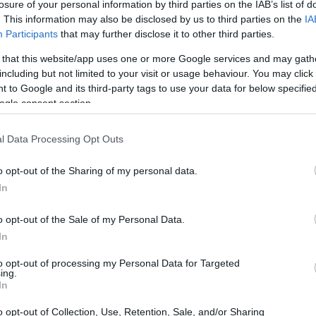
losure of your personal information by third parties on the IAB’s list of
. This information may also be disclosed by us to third parties on the
IA
do mundo, fornece uma plataforma de mídia social
Participants
that may further disclose it to other third parties.
 se conectem entre si. Embora o Facebook seja mais
 that this website/app uses one or more Google services and may gath
iares se conectarem, ele também é usado por
including but not limited to your visit or usage behaviour. You may click 
 to Google and its third-party tags to use your data for below specifi
 grandes corporações para atingir um público
ogle consent section.
cativos, os usuários podem compartilhar informações,
al site de mídia social, o Facebook, a empresa também
l Data Processing Opt Outs
s Instagram e os apps de mensagens Messenger e
o opt-out of the Sharing of my personal data.
idade aumentada e virtual.
A maior parte da receita
In
dade para profissionais de marketing.
o opt-out of the Sale of my Personal Data.
In
to opt-out of processing my Personal Data for Targeted
ing.
In
o opt-out of Collection, Use, Retention, Sale, and/or Sharing