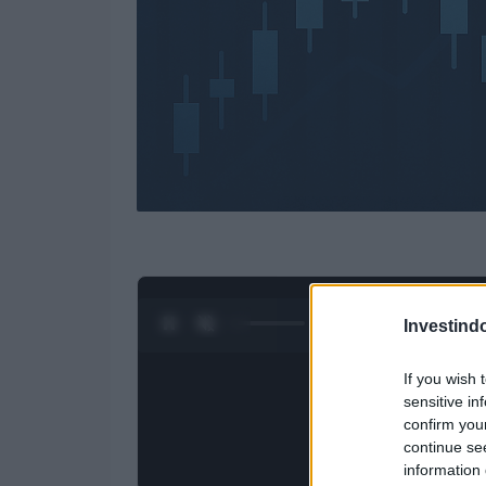
0:28 / 3:09
1
/
4
Investind
If you wish 
sensitive in
confirm you
continue se
information 