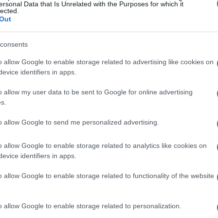
ersonal Data that Is Unrelated with the Purposes for which it
lected.
Out
consents
o allow Google to enable storage related to advertising like cookies on
evice identifiers in apps.
o allow my user data to be sent to Google for online advertising
s.
to allow Google to send me personalized advertising.
 alunos da Universidade de Harvard, um dos quais é
de rede social se expandiu rapidamente, atingindo 1
o allow Google to enable storage related to analytics like cookies on
evice identifiers in apps.
daquele ano, o Facebook entrou com um pedido de
a empresa em US $ 102,4 bilhões.
o allow Google to enable storage related to functionality of the website
o Park, Califórnia. A empresa está classificada como
o allow Google to enable storage related to personalization.
es. Concorre com outras empresas que oferecem