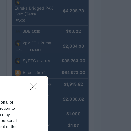
Eureka Bridged PAX
$4,205.78
Gold (Terra
(PAXG)
JDB
$0.022
(JDB)
kpk ETH Prime
$2,034.90
(KPK ETH PRIME)
SyBTC
$85,763.00
(SYBTC)
Bitcoin
$64,973.00
(BTC)
Ethereum
$1,915.82
(ETH)
kpk ETH Yield
$2,030.62
sonal or
(KPK ETH YIELD)
ection to
Tether
$1.000
ou may
(USDT)
 personal
USDEX
$1.07
(USDEX)
out of the