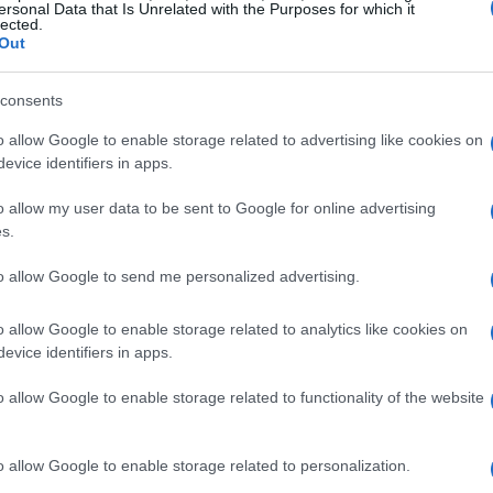
ersonal Data that Is Unrelated with the Purposes for which it
lected.
o Irã, os Estados Unidos e Israel tem afetado as rotas
Out
 exportado — cerca de 1,8 milhão de toneladas — foi
A queda de aproximadamente 900 mil toneladas nos
consents
elo aumento nos volumes de farelo de soja até maio.
o allow Google to enable storage related to advertising like cookies on
evice identifiers in apps.
Alphamar Agência Marítima
da
destacou que, apesar
o allow my user data to be sent to Google for online advertising
 Estreito de Ormuz. Ele mencionou que um navio
s.
stá em processo de descarga no Irã, demonstrando a
to allow Google to send me personalized advertising.
o allow Google to enable storage related to analytics like cookies on
evice identifiers in apps.
o allow Google to enable storage related to functionality of the website
o allow Google to enable storage related to personalization.