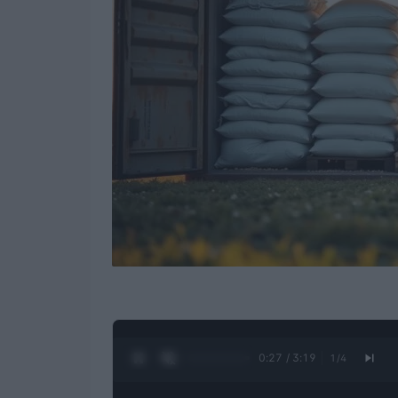
0:28 / 3:19
1
/
4