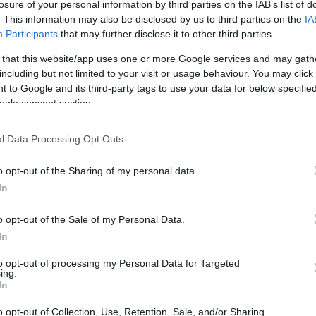
losure of your personal information by third parties on the IAB’s list of
. This information may also be disclosed by us to third parties on the
IA
Participants
that may further disclose it to other third parties.
 that this website/app uses one or more Google services and may gath
including but not limited to your visit or usage behaviour. You may click 
 to Google and its third-party tags to use your data for below specifi
ogle consent section.
l Data Processing Opt Outs
o opt-out of the Sharing of my personal data.
 transporte marítimo, tem sido um ponto de tensão, mas
In
Alphamar
entrega das commodities brasileiras. A
de junho, há programação para o envio de duas
o opt-out of the Sale of my Personal Data.
In
soja e uma com milho, mostrando um mercado que,
to opt-out of processing my Personal Data for Targeted
ing.
In
ações brasileiras
o opt-out of Collection, Use, Retention, Sale, and/or Sharing