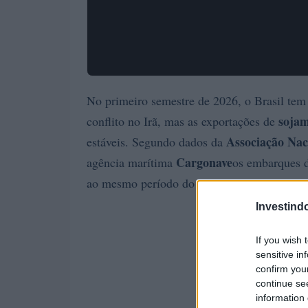
No primeiro semestre de 2026, o Brasil tem e
soja
m
conflito no Irã, mas as exportações de
Associação Nac
estáveis. Segundo dados da
Cargonave
agência marítima
os embarques d
ao mesmo período do ano passado, totalizan
Investind
If you wish 
sensitive in
confirm you
continue se
information 