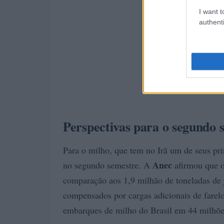
I want t
authenti
Perspectivas para o segundo 
Para o milho, que tem no Irã um de seus pri
Anec
no segundo semestre. A
afirmou que o
comparação aos 1,9 milhão de toneladas de 
compensados por cargas adicionais de farel
embarques de milho do Brasil em 44 milhõe