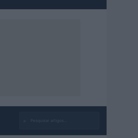
⌕
Buscar