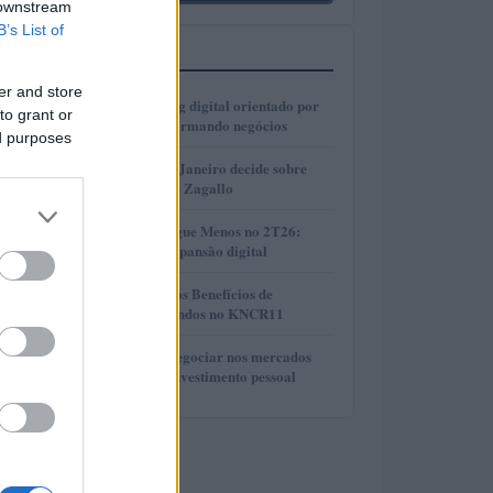
 downstream
B’s List of
MAIS LIDOS
er and store
1
Como o marketing digital orientado por
to grant or
dados está transformando negócios
ed purposes
2
Justiça do Rio de Janeiro decide sobre
divisão de bens de Zagallo
3
Resultados da Pague Menos no 2T26:
lucro, receita e expansão digital
4
Compreendendo os Benefícios de
Reinvestir Dividendos no KNCR11
5
Descubra como negociar nos mercados
financeiros sem investimento pessoal