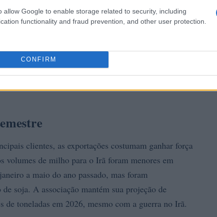
o allow Google to enable storage related to security, including
cation functionality and fraud prevention, and other user protection.
CONFIRM
semestre
ncipais clientes, as exportações costumam ganhar força
s volumes de milho para o Irã foram menores em
janeiro a maio do ano passado, mas foram
o de soja. A associação mantém sua projeção de
s de toneladas em 2026, mesmo com a guerra no Irã.