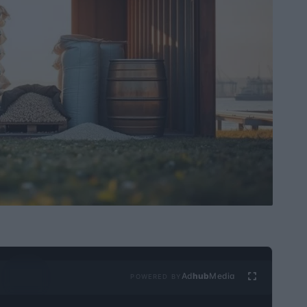
Ad
hub
Media
POWERED BY