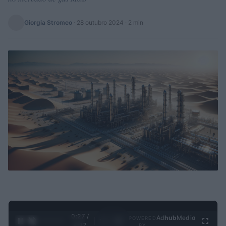
Giorgia Stromeo
·
28 outubro 2024
· 2 min
0:28 /
Ad
hub
Media
POWERED
1
/
4
4:27
BY