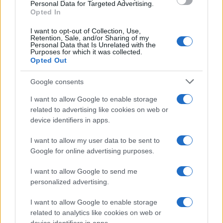
Personal Data for Targeted Advertising.
Transformação urbana: Campo Grande, Cáceres e São
Opted In
Bernardo iluminam o futuro
I want to opt-out of Collection, Use,
Rafael Oliveira · 2 ago 2026
Retention, Sale, and/or Sharing of my
Personal Data that Is Unrelated with the
Purposes for which it was collected.
Opted Out
COTAÇÕES CRYPTO
Google consents
Nome
Preço
I want to allow Google to enable storage
related to advertising like cookies on web or
device identifiers in apps.
$83,270.00
Kinza Babylon Staked BTC
(KBTC)
I want to allow my user data to be sent to
Google for online advertising purposes.
$4,205.78
Eureka Bridged PAX Gold (Terra
I want to allow Google to send me
(PAXG)
personalized advertising.
I want to allow Google to enable storage
$0.022
JDB
related to analytics like cookies on web or
(JDB)