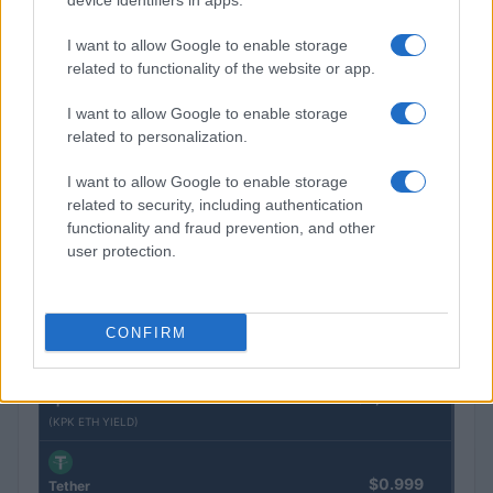
device identifiers in apps.
I want to allow Google to enable storage
$2,034.90
kpk ETH Prime
related to functionality of the website or app.
(KPK ETH PRIME)
I want to allow Google to enable storage
$85,763.00
related to personalization.
SyBTC
(SYBTC)
I want to allow Google to enable storage
related to security, including authentication
$64,445.00
Bitcoin
functionality and fraud prevention, and other
(BTC)
user protection.
$1,895.55
Ethereum
CONFIRM
(ETH)
$2,030.62
kpk ETH Yield
(KPK ETH YIELD)
$0.999
Tether