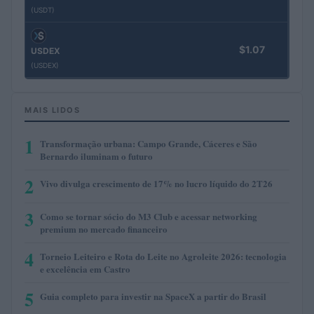
(USDT)
$1.07
USDEX
(USDEX)
MAIS LIDOS
1
Transformação urbana: Campo Grande, Cáceres e São
Bernardo iluminam o futuro
2
Vivo divulga crescimento de 17% no lucro líquido do 2T26
3
Como se tornar sócio do M3 Club e acessar networking
premium no mercado financeiro
4
Torneio Leiteiro e Rota do Leite no Agroleite 2026: tecnologia
e excelência em Castro
5
Guia completo para investir na SpaceX a partir do Brasil