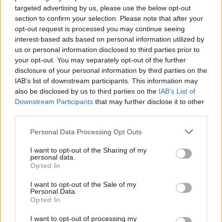
targeted advertising by us, please use the below opt-out
section to confirm your selection. Please note that after your
opt-out request is processed you may continue seeing
interest-based ads based on personal information utilized by
us or personal information disclosed to third parties prior to
O impacto de Homem-Aranha: Um Novo Dia nas bilheterias e
your opt-out. You may separately opt-out of the further
na cultura pop
disclosure of your personal information by third parties on the
Rafael Oliveira · 2 ago 2026
IAB’s list of downstream participants. This information may
also be disclosed by us to third parties on the
IAB’s List of
NEWS
Downstream Participants
that may further disclose it to other
third parties.
Please note that this website/app uses one or more Google
Personal Data Processing Opt Outs
services and may gather and store information including but
not limited to your visit or usage behaviour. You may click to
I want to opt-out of the Sharing of my
personal data.
grant or deny consent to Google and its third-party tags to
Opted In
use your data for below specified purposes in below Google
consent section.
I want to opt-out of the Sale of my
Personal Data.
Opted In
I want to opt-out of processing my