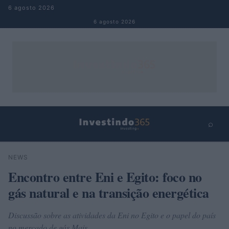
Pular para o conteúdo
6 agosto 2026
6 agosto 2026
⌕
×
⌕
NEWS
Buscar
Encontro entre Eni e Egito: foco no
gás natural e na transição energética
Discussão sobre as atividades da Eni no Egito e o papel do país
no mercado de gás Mais