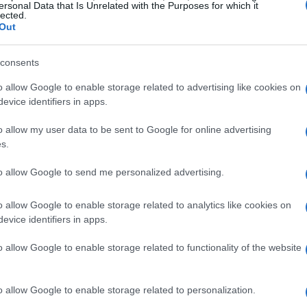
ersonal Data that Is Unrelated with the Purposes for which it
ativos disponíveis no país. O Egito está se
lected.
Out
e gás no Mediterrâneo Oriental, graças à presença de
exportação de gás natural liquefeito (GNL)
consents
o allow Google to enable storage related to advertising like cookies on
evice identifiers in apps.
o allow my user data to be sent to Google for online advertising
s.
to allow Google to send me personalized advertising.
o allow Google to enable storage related to analytics like cookies on
evice identifiers in apps.
o allow Google to enable storage related to functionality of the website
o allow Google to enable storage related to personalization.