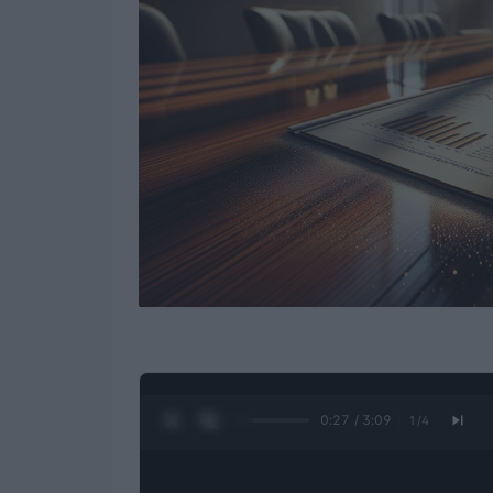
0:28 / 3:09
1
/
4