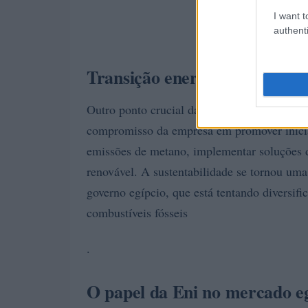
I want t
authenti
Transição energética e susten
Outro ponto crucial da reunião foi o proces
compromisso da empresa em promover iniciat
emissões de metano, implementar soluções de
renovável. A sustentabilidade se tornou um
governo egípcio, que está tentando diversifi
combustíveis fósseis
.
O papel da Eni no mercado e