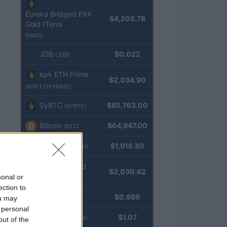
Eureka Bridged PAX
$4,205.78
Gold (Terra
(PAXG)
JDB
$0.022
(JDB)
kpk ETH Prime
$2,034.90
(KPK ETH PRIME)
SyBTC
$85,763.00
(SYBTC)
Bitcoin
$64,947.00
(BTC)
Ethereum
$1,916.80
(ETH)
kpk ETH Yield
$2,030.62
sonal or
(KPK ETH YIELD)
ection to
Tether
$0.999
ou may
(USDT)
 personal
USDEX
$1.07
(USDEX)
out of the