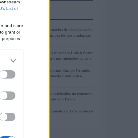
 downstream
B’s List of
MAIS LIDOS
er and store
1
Como as concessionárias de energia estão
to grant or
se adaptando aos impactos das mudanças
ed purposes
climáticas
2
Pesquisas eleitorais mostram Lula à frente
de Flávio Bolsonaro nas intenções de voto
3
Transformação urbana: Campo Grande,
Cáceres e São Bernardo iluminam o
futuro
4
Confira os números sorteados no concurso
3754 da Lotofácil em São Paulo
5
Vivo divulga crescimento de 17% no lucro
líquido do 2T26