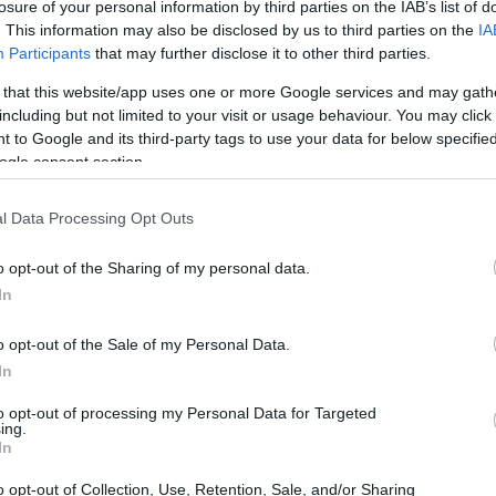
losure of your personal information by third parties on the IAB’s list of
. This information may also be disclosed by us to third parties on the
IA
Participants
that may further disclose it to other third parties.
 that this website/app uses one or more Google services and may gath
including but not limited to your visit or usage behaviour. You may click 
 to Google and its third-party tags to use your data for below specifi
ogle consent section.
l Data Processing Opt Outs
o opt-out of the Sharing of my personal data.
In
o opt-out of the Sale of my Personal Data.
In
a Eni no Egito
to opt-out of processing my Personal Data for Targeted
ing.
dades realizadas pela Eni no Egito, com especial
In
as iniciativas são essenciais para apoiar a produção de
o opt-out of Collection, Use, Retention, Sale, and/or Sharing