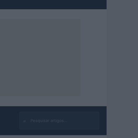
⌕
Buscar