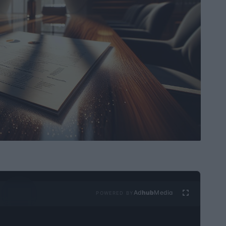
Ad
hub
Media
POWERED BY