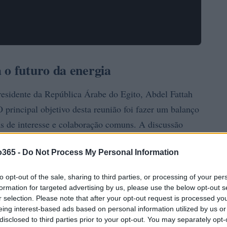
 o futuro da energia
residente da República Árabe do Egito, Abdel Fattah
 principal objetivo desta reunião foi fazer um balanço
eas de interesse e colaboração comuns. A discussão
 as duas entidades, especialmente em um contexto
o365 -
Do Not Process My Personal Information
to opt-out of the sale, sharing to third parties, or processing of your per
formation for targeted advertising by us, please use the below opt-out s
r selection. Please note that after your opt-out request is processed y
eing interest-based ads based on personal information utilized by us or
disclosed to third parties prior to your opt-out. You may separately opt-