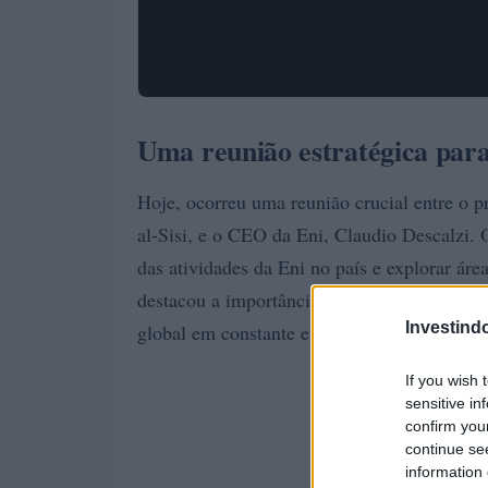
Uma reunião estratégica para
Hoje, ocorreu uma reunião crucial entre o p
al-Sisi, e o CEO da Eni, Claudio Descalzi. O
das atividades da Eni no país e explorar ár
destacou a importância da cooperação entre
Investind
global em constante evolução
If you wish 
sensitive in
confirm you
continue se
information 