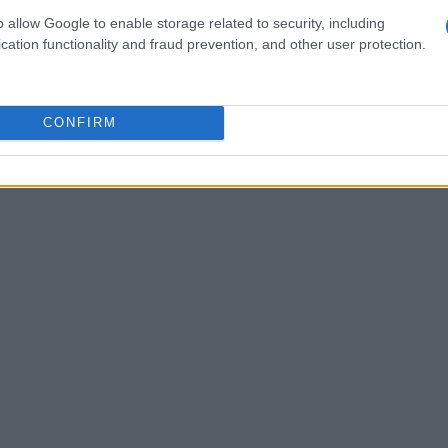
o dos gastos públicos, influenciando diretamente as
o allow Google to enable storage related to security, including
cation functionality and fraud prevention, and other user protection.
CONFIRM