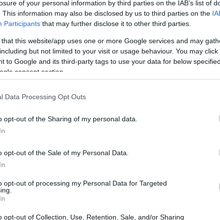
losure of your personal information by third parties on the IAB’s list of
icano
. This information may also be disclosed by us to third parties on the
IA
Participants
that may further disclose it to other third parties.
esidente dos Estados Unidos, um capítulo de
 that this website/app uses one or more Google services and may gath
os empreendedores, em particular para Elon Musk. O
including but not limited to your visit or usage behaviour. You may click 
 to Google and its third-party tags to use your data for below specifi
rou que tem uma forte conexão com Trump, apoiando
ogle consent section.
cimento público do presidente. Esse vínculo pode se
uas empresas, especialmente em um ambiente político
l Data Processing Opt Outs
iais
o opt-out of the Sharing of my personal data.
In
o opt-out of the Sale of my Personal Data.
In
to opt-out of processing my Personal Data for Targeted
ing.
In
o opt-out of Collection, Use, Retention, Sale, and/or Sharing