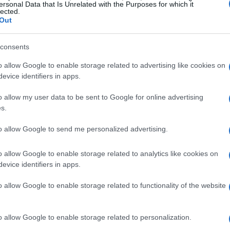
ersonal Data that Is Unrelated with the Purposes for which it
lected.
Out
consents
o allow Google to enable storage related to advertising like cookies on
evice identifiers in apps.
o allow my user data to be sent to Google for online advertising
s.
to allow Google to send me personalized advertising.
 empresas
o allow Google to enable storage related to analytics like cookies on
udanças regulatórias que beneficiariam as empresas
evice identifiers in apps.
 regulamentações ambientais reduzidas e acesso a
o allow Google to enable storage related to functionality of the website
as das oportunidades que podem surgir. Angela
omo o governo Trump poderia mudar o cenário
o allow Google to enable storage related to personalization.
oras como SpaceX e Tesla. Além disso, Musk poderia