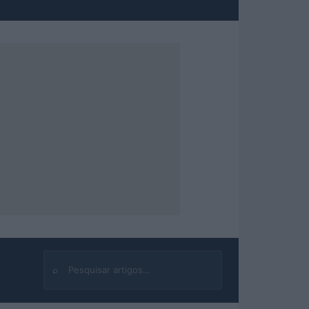
⌕
Buscar