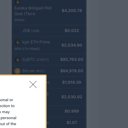
Eureka Bridged PAX
$4,205.78
Gold (Terra
(PAXG)
JDB
$0.022
(JDB)
kpk ETH Prime
$2,034.90
(KPK ETH PRIME)
SyBTC
$85,763.00
(SYBTC)
Bitcoin
$64,979.00
(BTC)
Ethereum
$1,919.39
(ETH)
kpk ETH Yield
$2,030.62
sonal or
(KPK ETH YIELD)
ection to
Tether
$0.999
ou may
(USDT)
 personal
USDEX
$1.07
(USDEX)
out of the