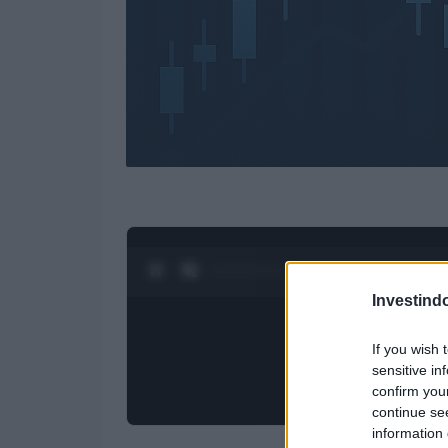
0:28 / 3:19
1
/
4
Investind
If you wish 
sensitive in
confirm you
continue se
information 