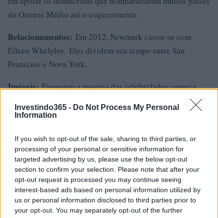
em apoiar os democratas que bombardearam muitos países
do Oriente Médio até o esquecimento.
Relacionamentos:
Em 2012, Newmark casou-se com
Eileen Whelpley. Eles dividem seu tempo entre San
Fransciso e Nova York.
Imóveis:
Enquanto a maioria das celebridades começa
suas vidas em residências modestas, Newmark
Investindo365 -
Do Not Process My Personal
desenvolveu o Craiglist a partir de uma propriedade
Information
bastante atraente e procurada em São Francisco. A
If you wish to opt-out of the sale, sharing to third parties, or
residência de três quartos em estilo eduardiano se estende
processing of your personal or sensitive information for
por 1.240 pés quadrados de espaço vital e foi construída
targeted advertising by us, please use the below opt-out
originalmente em 1907. Craig deixou a residência em
section to confirm your selection. Please note that after your
opt-out request is processed you may continue seeing
2005, vendendo-a por um valor não revelado. No entanto,
interest-based ads based on personal information utilized by
os compradores rapidamente se recuperaram e venderam a
us or personal information disclosed to third parties prior to
propriedade por $ 910.000 em 2007. Os novos
your opt-out. You may separately opt-out of the further