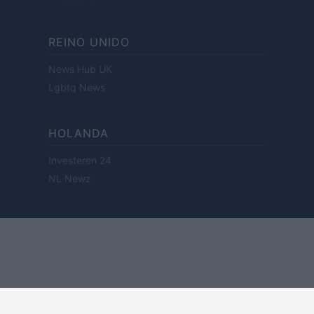
REINO UNIDO
News Hub UK
Lgbtq News
HOLANDA
Investeren 24
NL Newz