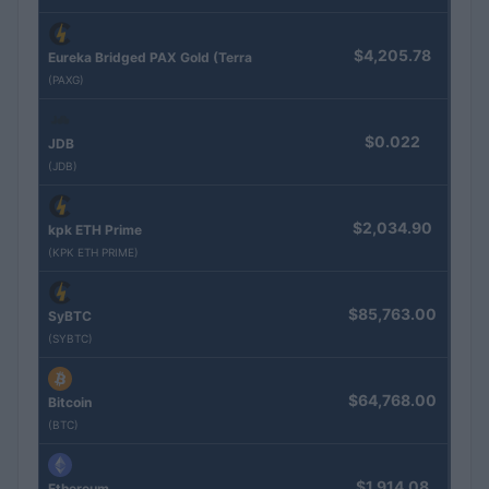
$4,205.78
Eureka Bridged PAX Gold (Terra
(PAXG)
$0.022
JDB
(JDB)
$2,034.90
kpk ETH Prime
(KPK ETH PRIME)
$85,763.00
SyBTC
(SYBTC)
$64,768.00
Bitcoin
(BTC)
$1,914.08
Ethereum