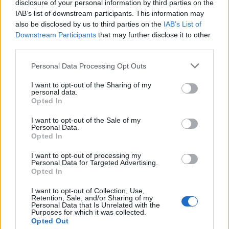
disclosure of your personal information by third parties on the
proprietários eventualmente investiram em uma extensa
IAB’s list of downstream participants. This information may
reforma, e a casa foi vendida em 2018 por $ 1,48
also be disclosed by us to third parties on the
IAB’s List of
milhão. Como casas históricas como essa são raras em São
Downstream Participants
that may further disclose it to other
third parties.
Francisco, a propriedade foi vendida por mais de US $
100.000 acima do preço pedido.
Please note that this website/app uses one or more Google
Personal Data Processing Opt Outs
services and may gather and store information including but
Em 2016, foi relatado que a Newmark comprou uma casa
not limited to your visit or usage behaviour. You may click to
I want to opt-out of the Sharing of my
personal data.
grant or deny consent to Google and its third-party tags to
na cidade de Nova York por US $ 6 milhões. A
Opted In
use your data for below specified purposes in below Google
cooperativa está localizada em Greenwich Village, e o
consent section.
I want to opt-out of the Sale of my
duplex de dois andares possui três quartos, tetos de 3,3
Personal Data.
Opted In
metros, uma lareira a lenha e uma sala de vinhos. Uma
garagem separada foi convertida em uma biblioteca com
I want to opt-out of processing my
Personal Data for Targeted Advertising.
tetos de 18 pés. O edifício em si remonta ao século XIX.
Opted In
I want to opt-out of Collection, Use,
Retention, Sale, and/or Sharing of my
Personal Data that Is Unrelated with the
Purposes for which it was collected.
AUTOR
Opted Out
Giorgia Stromeo