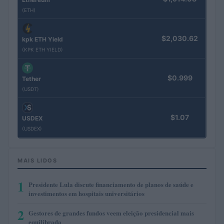
(ETH)
$2,030.62
kpk ETH Yield
(KPK ETH YIELD)
$0.999
Tether
(USDT)
$1.07
USDEX
(USDEX)
MAIS LIDOS
1
Presidente Lula discute financiamento de planos de saúde e
investimentos em hospitais universitários
2
Gestores de grandes fundos veem eleição presidencial mais
equilibrada