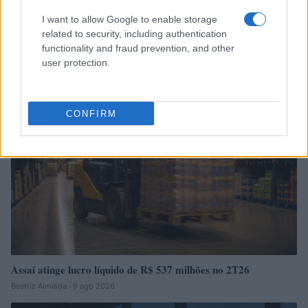
I want to allow Google to enable storage
related to security, including authentication
Continue lendo
functionality and fraud prevention, and other
user protection.
FINANÇA
CONFIRM
Assaí atinge lucro líquido de R$ 537 milhões no 2T26
Beatriz Almeida · 9 ago 2026