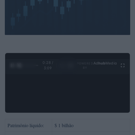
0:29 /
Ad
hub
Media
POWERED
1
/
4
3:09
BY
Patrimônio líquido:
$ 1 bilhão