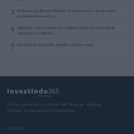
3
Reformas no Rioprevidência: Transparência e gestão após
escândalos financeiros
4
AlphaAI: A nova aposta da Goldman Sachs no mercado de
inteligência artificial
5
David Ortiz: biografia, família, salário e bens
O novo portal para o mundo das finanças. Insights,
notícias, comparações e estatísticas.
SEÇÕES