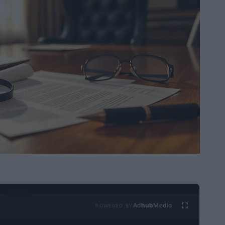
Ad
hub
Media
POWERED BY