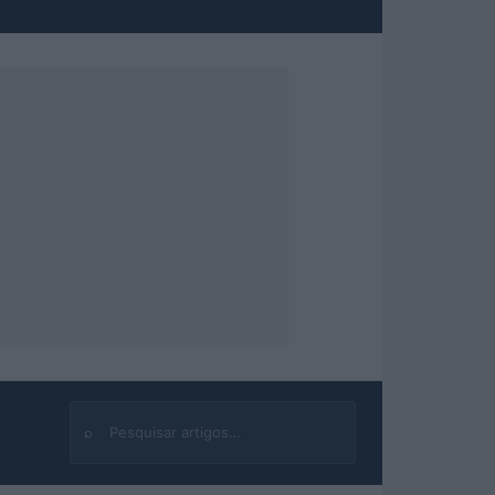
⌕
Buscar