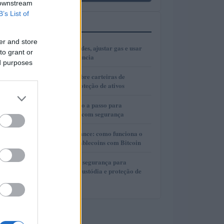
 downstream
B’s List of
MAIS LIDOS
er and store
1
Como escolher redes, ajustar gas e usar
to grant or
bridges com eficiência
ed purposes
2
Guia completo sobre carteiras de
autocustódia e proteção de ativos
3
Cold wallets: passo a passo para
configurar e usar com segurança
4
Lite Loan da Binance: como funciona o
empréstimo de stablecoins com Bitcoin
5
Guia completo de segurança para
carteiras de autocustódia e proteção de
criptomoedas