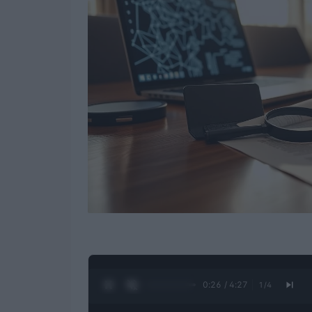
0:27 / 4:27
1
/
4