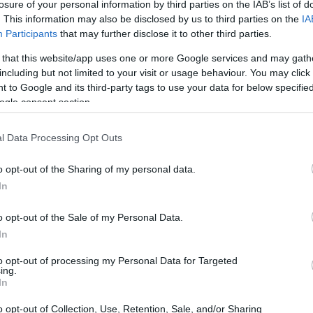
losure of your personal information by third parties on the IAB’s list of
. This information may also be disclosed by us to third parties on the
IA
Participants
that may further disclose it to other third parties.
 that this website/app uses one or more Google services and may gath
including but not limited to your visit or usage behaviour. You may click 
 to Google and its third-party tags to use your data for below specifi
ogle consent section.
l Data Processing Opt Outs
o opt-out of the Sharing of my personal data.
In
o opt-out of the Sale of my Personal Data.
In
blockchain
s transações em
e a velocidade das
to opt-out of processing my Personal Data for Targeted
s de persecução. A secretária de Cooperação
ing.
In
xplicou a centralidade do vínculo entre carteiras
 interromper fluxos financeiros ilícitos. Em especial,
o opt-out of Collection, Use, Retention, Sale, and/or Sharing