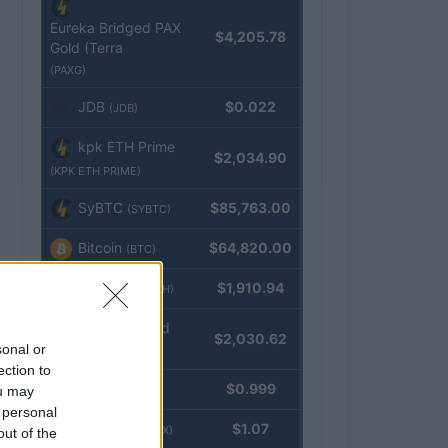
Eureka Bridged PAX
$4,205.78
Gold (Terra
(PAXG)
JDB
$0.022
(JDB)
kpk ETH Prime
$2,034.90
(KPK ETH PRIME)
SyBTC
$85,763.00
(SYBTC)
Bitcoin
$64,820.00
(BTC)
Ethereum
$1,910.94
(ETH)
kpk ETH Yield
$2,030.62
sonal or
(KPK ETH YIELD)
ection to
Tether
$0.999
ou may
(USDT)
 personal
USDEX
$1.07
(USDEX)
out of the