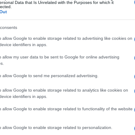
ersonal Data that Is Unrelated with the Purposes for which it
exchanges
l com
brasileiras como forma prática de
lected.
Out
 fraudes, tráfico de pessoas e outras modalidades de
a movimentar recursos.
consents
o allow Google to enable storage related to advertising like cookies on
 de rotinas
evice identifiers in apps.
po Executivo sobre Criptoativos
, vinculado à
o allow my user data to be sent to Google for online advertising
s.
como núcleo de suporte técnico aos procuradores em
Alexandre Senra
ador do grupo,
, detalhou como a
to allow Google to send me personalized advertising.
es para pedidos judiciais de liquidação de moedas e
o allow Google to enable storage related to analytics like cookies on
cedimentos que preservem a validade processual das
evice identifiers in apps.
s judiciais mais céleres e robustas diante de
o allow Google to enable storage related to functionality of the website
igital.
ssual
o allow Google to enable storage related to personalization.