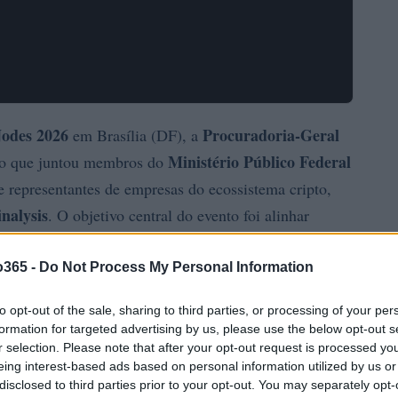
Nodes 2026
Procuradoria-Geral
em Brasília (DF), a
Ministério Público Federal
o que juntou membros do
s e representantes de empresas do ecossistema cripto,
nalysis
. O objetivo central do evento foi alinhar
criptoativos
tos que utilizam
, com foco no
pidez das respostas e na integração entre atores
o365 -
Do Not Process My Personal Information
sse diálogo como uma novidade relevante para as
to opt-out of the sale, sharing to third parties, or processing of your per
formation for targeted advertising by us, please use the below opt-out s
r selection. Please note that after your opt-out request is processed y
eing interest-based ads based on personal information utilized by us or
disclosed to third parties prior to your opt-out. You may separately opt-