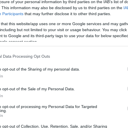
losure of your personal information by third parties on the IAB’s list of
. This information may also be disclosed by us to third parties on the
IA
coin Plus tem um suprimento atual de
Participants
that may further disclose it to other third parties.
do do Bitcoin Plus é 12,82867078 USD e caiu -14,48
 that this website/app uses one or more Google services and may gath
sendo negociado em 10 mercado (s) ativo (s) com $
including but not limited to your visit or usage behaviour. You may click 
 to Google and its third-party tags to use your data for below specifi
. Mais informações podem ser encontradas em
ogle consent section.
l Data Processing Opt Outs
o opt-out of the Sharing of my personal data.
In
o opt-out of the Sale of my Personal Data.
In
to opt-out of processing my Personal Data for Targeted
ing.
In
o opt-out of Collection, Use, Retention, Sale, and/or Sharing