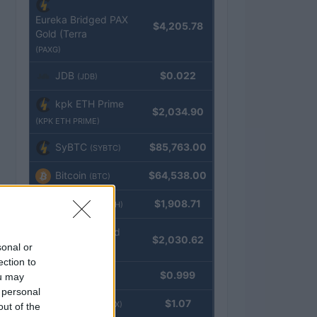
Eureka Bridged PAX
$4,205.78
Gold (Terra
(PAXG)
JDB
$0.022
(JDB)
kpk ETH Prime
$2,034.90
(KPK ETH PRIME)
SyBTC
$85,763.00
(SYBTC)
Bitcoin
$64,538.00
(BTC)
Ethereum
$1,908.71
(ETH)
kpk ETH Yield
$2,030.62
sonal or
(KPK ETH YIELD)
ection to
Tether
$0.999
ou may
(USDT)
 personal
USDEX
$1.07
(USDEX)
out of the