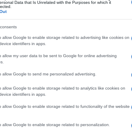
ersonal Data that Is Unrelated with the Purposes for which it
lected.
Out
consents
o allow Google to enable storage related to advertising like cookies on
lassificado em 1492 no Coinmarketcap.
evice identifiers in apps.
o allow my user data to be sent to Google for online advertising
grafia, ao contrário de outras criptomoedas principais,
s.
dinheiro de fiats. No entanto, você ainda pode
to allow Google to send me personalized advertising.
imeiro Bitcoin em qualquer bolsa de fiat-to-crypto e,
ferece para negociar esta moeda. Neste guia de artigo,
o allow Google to enable storage related to analytics like cookies on
a comprar XBC .
evice identifiers in apps.
o allow Google to enable storage related to functionality of the website
-to-Crypto Exchange
o allow Google to enable storage related to personalization.
cipais criptomoedas, neste caso, Bitcoin