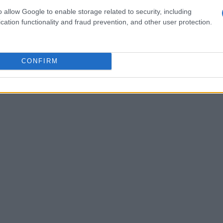
etalhes duas das trocas fiat-to-crypto mais comumente
o allow Google to enable storage related to security, including
lsas têm suas próprias políticas de taxas e outros
cation functionality and fraud prevention, and other user protection.
recomendável que você experimente os dois e descubra
CONFIRM