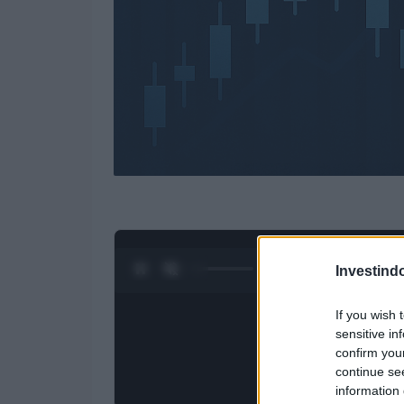
0:27 / 3:09
1
/
4
Investind
If you wish 
sensitive in
confirm you
continue se
information 