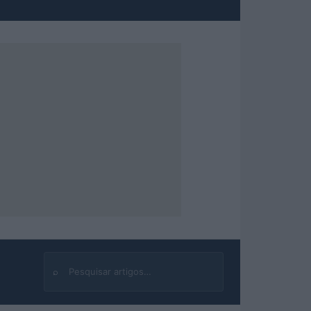
⌕
Buscar