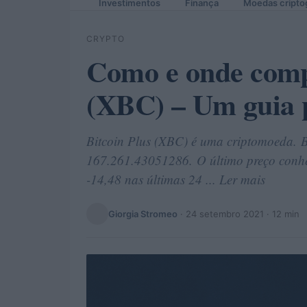
Investimentos
Finança
Moedas cripto
CRYPTO
Como e onde comp
(XBC) – Um guia p
Bitcoin Plus (XBC) é uma criptomoeda. B
167.261.43051286. O último preço conhe
-14,48 nas últimas 24 ... Ler mais
Giorgia Stromeo
·
24 setembro 2021
· 12 min