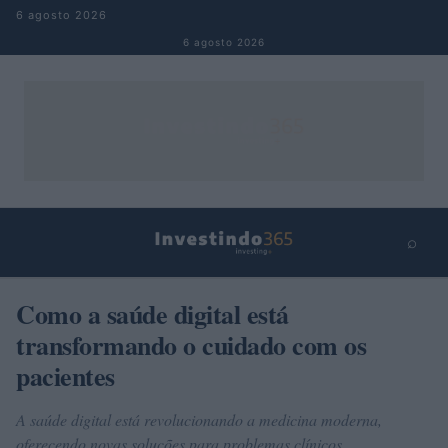
Pular para o conteúdo
6 agosto 2026
6 agosto 2026
⌕
×
⌕
Como a saúde digital está
Buscar
transformando o cuidado com os
pacientes
A saúde digital está revolucionando a medicina moderna,
oferecendo novas soluções para problemas clínicos.