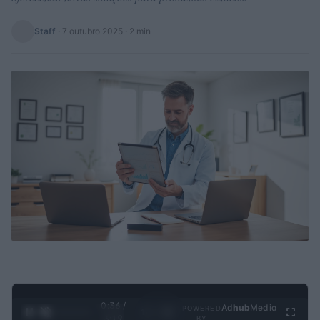
Staff
·
7 outubro 2025
· 2 min
0:37 /
Ad
hub
Media
POWERED
1
/
4
3:19
BY