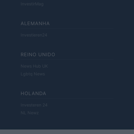
InvestirMag
ALEMANHA
Investieren24
REINO UNIDO
News Hub UK
Lgbtq News
HOLANDA
Investeren 24
NL Newz