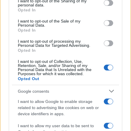
not limited to your visit or usage behaviour. You may click to
I want to opt-out of the Sharing of my
personal data.
grant or deny consent to Google and its third-party tags to
Opted In
INVESTIMENTOS
use your data for below specified purposes in below Google
consent section.
I want to opt-out of the Sale of my
Personal Data.
Opted In
I want to opt-out of processing my
Personal Data for Targeted Advertising.
Opted In
I want to opt-out of Collection, Use,
Retention, Sale, and/or Sharing of my
Personal Data that Is Unrelated with the
Purposes for which it was collected.
Opted Out
Principais ações recomendadas para dividendos em agosto de
Google consents
2026
I want to allow Google to enable storage
Bruno Costa · 6 ago 2026
related to advertising like cookies on web or
device identifiers in apps.
I want to allow my user data to be sent to
COTAÇÕES CRYPTO