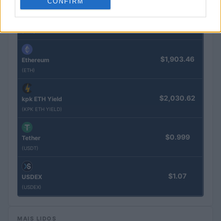
CONFIRM
$64,301.00
Bitcoin
(BTC)
$1,903.46
Ethereum
(ETH)
$2,030.62
kpk ETH Yield
(KPK ETH YIELD)
$0.999
Tether
(USDT)
$1.07
USDEX
(USDEX)
MAIS LIDOS