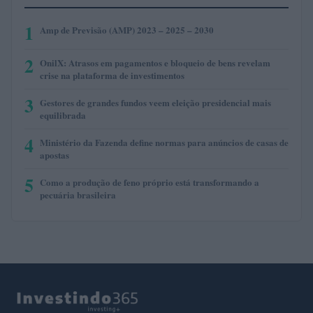
1
Amp de Previsão (AMP) 2023 – 2025 – 2030
2
OnilX: Atrasos em pagamentos e bloqueio de bens revelam
crise na plataforma de investimentos
3
Gestores de grandes fundos veem eleição presidencial mais
equilibrada
4
Ministério da Fazenda define normas para anúncios de casas de
apostas
5
Como a produção de feno próprio está transformando a
pecuária brasileira