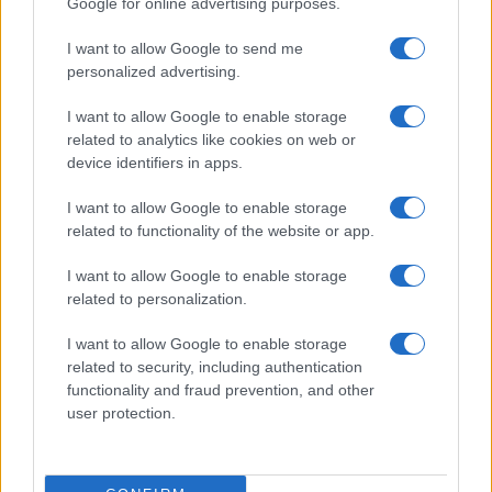
Google for online advertising purposes.
Nome
Preço
I want to allow Google to send me
personalized advertising.
$83,270.00
Kinza Babylon Staked BTC
I want to allow Google to enable storage
(KBTC)
related to analytics like cookies on web or
device identifiers in apps.
$4,205.78
Eureka Bridged PAX Gold (Terra
I want to allow Google to enable storage
(PAXG)
related to functionality of the website or app.
$0.022
I want to allow Google to enable storage
JDB
related to personalization.
(JDB)
I want to allow Google to enable storage
$2,034.90
kpk ETH Prime
related to security, including authentication
(KPK ETH PRIME)
functionality and fraud prevention, and other
user protection.
$85,763.00
SyBTC
(SYBTC)