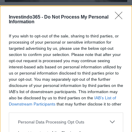
Ouro e dólar sob pressão: como os mercados estão
respondendo às últimas notícias
Investindo365 -
Do Not Process My Personal
Beatriz Almeida · 6 ago 2026
Information
FINANÇA
If you wish to opt-out of the sale, sharing to third parties, or
processing of your personal or sensitive information for
targeted advertising by us, please use the below opt-out
section to confirm your selection. Please note that after your
opt-out request is processed you may continue seeing
interest-based ads based on personal information utilized by
us or personal information disclosed to third parties prior to
your opt-out. You may separately opt-out of the further
disclosure of your personal information by third parties on the
IAB’s list of downstream participants. This information may
also be disclosed by us to third parties on the
IAB’s List of
Downstream Participants
that may further disclose it to other
third parties.
Presidente Lula propõe política fiscal séria para reduzir juros e
Please note that this website/app uses one or more Google
critica limitações orçamentárias
Personal Data Processing Opt Outs
services and may gather and store information including but
Rafael Oliveira · 6 ago 2026