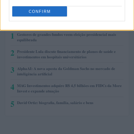
(USDEX)
CONFIRM
MAIS LIDOS
1
Gestores de grandes fundos veem eleição presidencial mais
equilibrada
2
Presidente Lula discute financiamento de planos de saúde e
investimentos em hospitais universitários
3
AlphaAI: A nova aposta da Goldman Sachs no mercado de
inteligência artificial
4
MAG Investimentos adquire R$ 4,5 bilhões em FIDCs da More
Invest e expande atuação
5
David Ortiz: biografia, família, salário e bens