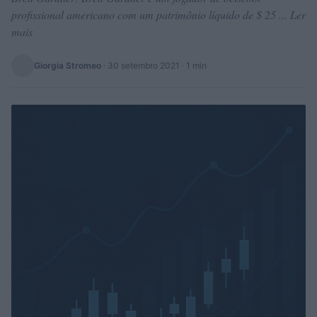
profissional americano com um patrimônio líquido de $ 25 ... Ler
mais
Giorgia Stromeo
·
30 setembro 2021
· 1 min