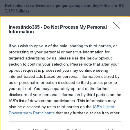
Retiradas da caderneta de poupança superam depósitos em R$
7,152 bilhões
Beatriz Almeida · 7 ago 2026
Investindo365 -
Do Not Process My Personal
FINANÇA
Information
If you wish to opt-out of the sale, sharing to third parties, or
processing of your personal or sensitive information for
targeted advertising by us, please use the below opt-out
section to confirm your selection. Please note that after your
opt-out request is processed you may continue seeing
interest-based ads based on personal information utilized by
us or personal information disclosed to third parties prior to
your opt-out. You may separately opt-out of the further
disclosure of your personal information by third parties on the
IAB’s list of downstream participants. This information may
also be disclosed by us to third parties on the
IAB’s List of
Autoridades do Fed avaliam impacto dos investimentos
Downstream Participants
that may further disclose it to other
acelerados em inteligência artificial
third parties.
Beatriz Almeida · 7 ago 2026
Please note that this website/app uses one or more Google