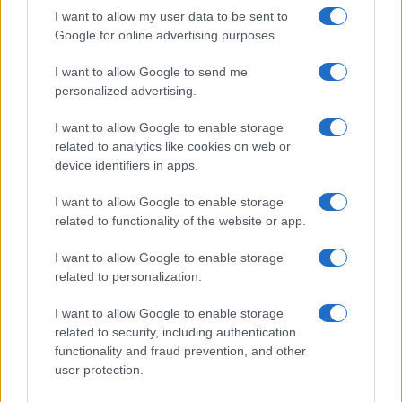
I want to allow my user data to be sent to
$85,763.00
SyBTC
Google for online advertising purposes.
(SYBTC)
I want to allow Google to send me
personalized advertising.
$64,685.00
Bitcoin
(BTC)
I want to allow Google to enable storage
related to analytics like cookies on web or
device identifiers in apps.
$1,908.64
Ethereum
(ETH)
I want to allow Google to enable storage
related to functionality of the website or app.
$2,030.62
kpk ETH Yield
I want to allow Google to enable storage
(KPK ETH YIELD)
related to personalization.
$0.999
I want to allow Google to enable storage
Tether
related to security, including authentication
(USDT)
functionality and fraud prevention, and other
user protection.
$1.07
USDEX