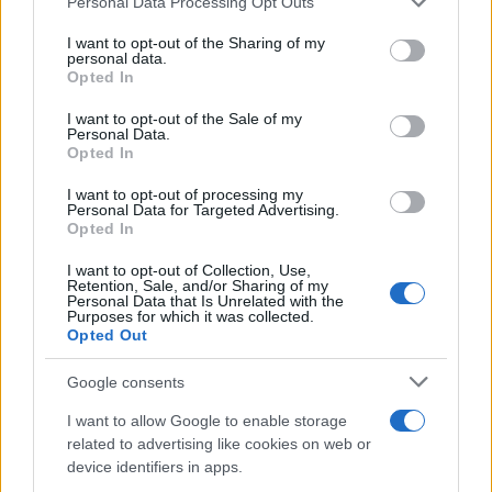
Personal Data Processing Opt Outs
services and may gather and store information including but
not limited to your visit or usage behaviour. You may click to
I want to opt-out of the Sharing of my
personal data.
COTAÇÕES CRYPTO
grant or deny consent to Google and its third-party tags to
Opted In
use your data for below specified purposes in below Google
consent section.
Nome
Preço
I want to opt-out of the Sale of my
Personal Data.
Opted In
$83,270.00
Kinza Babylon Staked BTC
I want to opt-out of processing my
(KBTC)
Personal Data for Targeted Advertising.
Opted In
$4,205.78
I want to opt-out of Collection, Use,
Eureka Bridged PAX Gold (Terra
Retention, Sale, and/or Sharing of my
(PAXG)
Personal Data that Is Unrelated with the
Purposes for which it was collected.
Opted Out
$0.022
JDB
Google consents
(JDB)
I want to allow Google to enable storage
$2,034.90
related to advertising like cookies on web or
kpk ETH Prime
device identifiers in apps.
(KPK ETH PRIME)