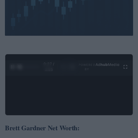
0:28 /
Ad
hub
Media
POWERED
1
/
4
3:55
BY
Brett Gardner Net Worth: