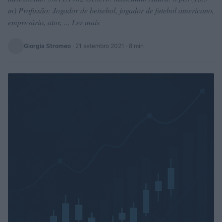
m) Profissão: Jogador de beisebol, jogador de futebol americano,
empresário, ator, ... Ler mais
Giorgia Stromeo
·
21 setembro 2021
· 8 min