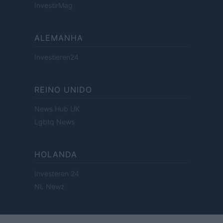
InvestirMag
ALEMANHA
Investieren24
REINO UNIDO
News Hub UK
Lgbtq News
HOLANDA
Investeren 24
NL Newz