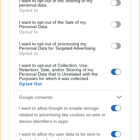
not limited to your visit or usage behaviour. You may click to
I want to opt-out of the Sharing of my
videogames, incluindo o jogo “Tecmo Bowl” para o
personal data.
grant or deny consent to Google and its third-party tags to
Nintendo Entertainment System (NES), “Bo Jackson’s Hit
Opted In
use your data for below specified purposes in below Google
and Run” para o Game Boy original, “Bo Jackson
consent section.
I want to opt-out of the Sale of my
Personal Data.
Baseball” para NES e computadores compatíveis com
Opted In
IBM, “ESPN NFL Football”, “NFL Street 2”, “Madden 15”
I want to opt-out of processing my
e “Madden 16”. Ele também fez várias aparições na
Personal Data for Targeted Advertising.
Opted In
televisão. Ele era um personagem do programa de
desenho animado da NBC sábado de manhã “ProStars”,
I want to opt-out of Collection, Use,
Retention, Sale, and/or Sharing of my
interpretou o personagem de Calvin Farquhar na série
Personal Data that Is Unrelated with the
Purposes for which it was collected.
“Married … with Children”, estava em um episódio do
Opted Out
programa “Lois & Clark: The New Adventures of
Google consents
Superman”, em um episódio de 1995 do show “Diagnosis
Murder”, e como um convidado em The Fresh Prince of
I want to allow Google to enable storage
related to advertising like cookies on web or
Bel-Air “em 1990.
device identifiers in apps.
Business Ventures:
Jackson faz parte de um grupo de
I want to allow my user data to be sent to
investidores que possuem o The Burr Ridge Bank and