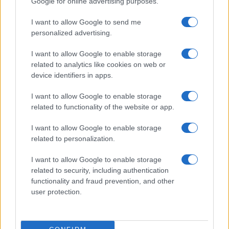
Google for online advertising purposes.
Trust em Burr Ridge, Illinois, um subúrbio de Chicago. Ele
I want to allow Google to send me
também é co-proprietário e CEO do Bo Jackson Elite
personalized advertising.
Sports Complex, uma instalação poliesportiva de 88.000
I want to allow Google to enable storage
pés quadrados localizada em Lockport, Illinois. Ele
related to analytics like cookies on web or
estabeleceu a instalação em 2007 com o sócio John
device identifiers in apps.
Cangelosi. Ele também investiu na empresa de alimentos
I want to allow Google to enable storage
N’Genuity.
related to functionality of the website or app.
Vida pessoal:
Linda, a esposa de Jackson, é conselheira
I want to allow Google to enable storage
em reabilitação. Juntos, o casal tem três filhos, filhos
related to personalization.
Garrett e Nicholas, e uma filha, Morgan. Depois de se
I want to allow Google to enable storage
aposentar dos esportes, ele cumpriu a promessa que fez à
related to security, including authentication
mãe de que teria uma educação universitária e concluiu
functionality and fraud prevention, and other
user protection.
seu bacharelado em Família e Desenvolvimento Infantil na
Universidade de Auburn em 1995.