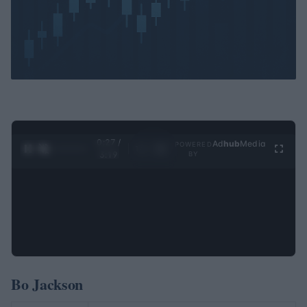
0:28 /
Ad
hub
Media
POWERED
1
/
4
3:19
BY
Bo Jackson