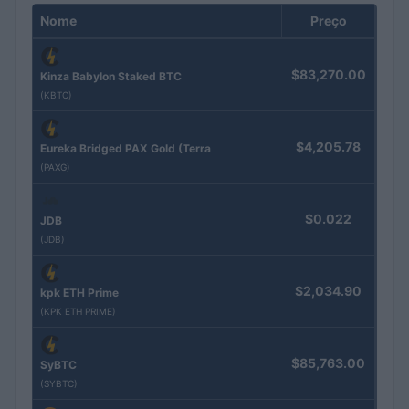
Nome
Preço
$83,270.00
Kinza Babylon Staked BTC
(KBTC)
$4,205.78
Eureka Bridged PAX Gold (Terra
(PAXG)
$0.022
JDB
(JDB)
$2,034.90
kpk ETH Prime
(KPK ETH PRIME)
$85,763.00
SyBTC
(SYBTC)