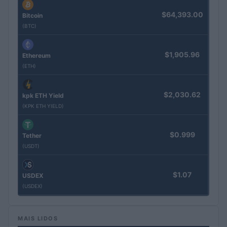
$64,393.00
Bitcoin
(BTC)
$1,905.96
Ethereum
(ETH)
$2,030.62
kpk ETH Yield
(KPK ETH YIELD)
$0.999
Tether
(USDT)
$1.07
USDEX
(USDEX)
MAIS LIDOS