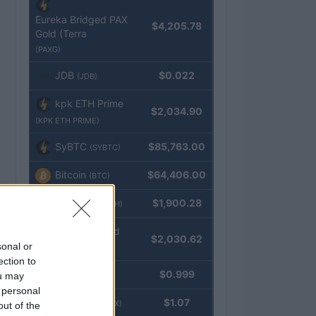
Eureka Bridged PAX
$4,205.78
Gold (Terra
(PAXG)
JDB
$0.022
(JDB)
kpk ETH Prime
$2,034.90
(KPK ETH PRIME)
SyBTC
$85,763.00
(SYBTC)
Bitcoin
$64,406.00
(BTC)
Ethereum
$1,900.28
(ETH)
kpk ETH Yield
$2,030.62
sonal or
(KPK ETH YIELD)
ection to
Tether
$0.999
ou may
(USDT)
 personal
USDEX
$1.07
(USDEX)
out of the