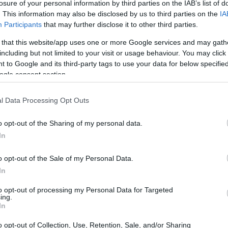
losure of your personal information by third parties on the IAB’s list of
. This information may also be disclosed by us to third parties on the
IA
 oferece uma interface simples e suave com uma
Participants
that may further disclose it to other third parties.
 procedimento de verificação aos métodos de
 that this website/app uses one or more Google services and may gath
antes!
including but not limited to your visit or usage behaviour. You may click 
 to Google and its third-party tags to use your data for below specifi
ogle consent section.
l Data Processing Opt Outs
o opt-out of the Sharing of my personal data.
In
o opt-out of the Sale of my Personal Data.
In
to opt-out of processing my Personal Data for Targeted
ing.
In
o opt-out of Collection, Use, Retention, Sale, and/or Sharing