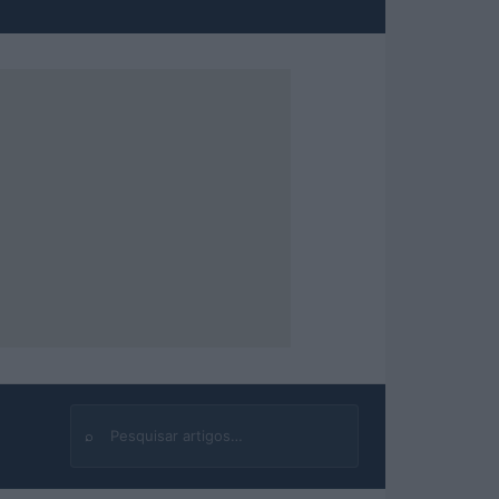
⌕
Buscar