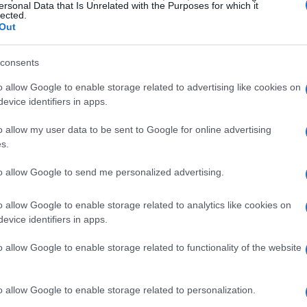
ersonal Data that Is Unrelated with the Purposes for which it
lected.
Out
grafia e novas áreas como DeFi e emaranhados
consents
e trocas surgindo para atender o aumento da demanda.
o allow Google to enable storage related to advertising like cookies on
comprar, vender e negociar
ue permitem aos usuários
evice identifiers in apps.
or bolsa de criptografia do mundo no momento é a
o allow my user data to be sent to Google for online advertising
s.
to allow Google to send me personalized advertising.
oca oferece, vamos discutir alguns princípios básicos!
o allow Google to enable storage related to analytics like cookies on
evice identifiers in apps.
o allow Google to enable storage related to functionality of the website
 volume
no mundo e sua base de usuários está
rios recursos que são perfeitos para iniciantes e é
o allow Google to enable storage related to personalization.
veitar a excelente seção de aprendizagem da Binance