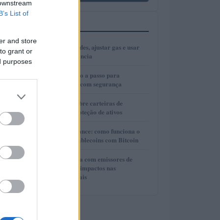
 downstream
B’s List of
MAIS LIDOS
er and store
1
Como escolher redes, ajustar gas e usar
to grant or
bridges com eficiência
ed purposes
2
Cold wallets: passo a passo para
configurar e usar com segurança
3
Guia completo sobre carteiras de
autocustódia e proteção de ativos
4
Lite Loan da Binance: como funciona o
empréstimo de stablecoins com Bitcoin
5
Cooperação direta com emissores de
stablecoins e seus impactos nas
investigações penais