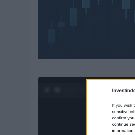
0:28 / 4:27
1
/
4
Investind
If you wish 
sensitive in
confirm you
continue se
information 