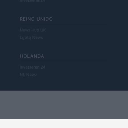
Investieren24
REINO UNIDO
News Hub UK
Lgbtq News
HOLANDA
Investeren 24
NL Newz