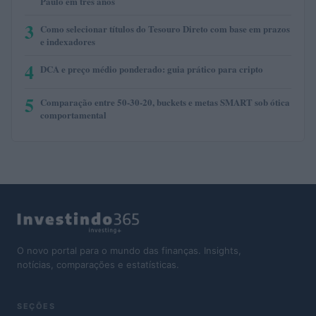
Paulo em três anos
3
Como selecionar títulos do Tesouro Direto com base em prazos
e indexadores
4
DCA e preço médio ponderado: guia prático para cripto
5
Comparação entre 50-30-20, buckets e metas SMART sob ótica
comportamental
O novo portal para o mundo das finanças. Insights,
notícias, comparações e estatísticas.
SEÇÕES