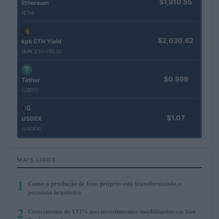
$1,910.55
Ethereum
(ETH)
$2,030.62
kpk ETH Yield
(KPK ETH YIELD)
$0.999
Tether
(USDT)
$1.07
USDEX
(USDEX)
MAIS LIDOS
1
Como a produção de feno próprio está transformando a
pecuária brasileira
2
Crescimento de 131% nos investimentos imobiliários em São