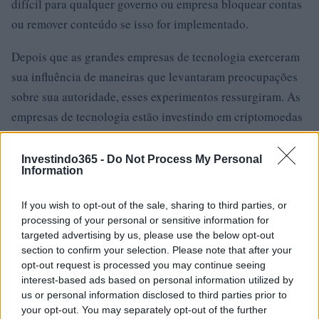
difícil para qualquer governo ou empresa bloquear contas
ou remover conteúdo se isso for implementado.
Depois que as grandes empresas de tecnologia exerceram
sua influência de maneiras que levantaram preocupações
sobre sua autoridade, esses experimentos ressurgiram. As
empresas de tecnologia estão investindo em criptomoedas
simplesmente porque elas são baseadas em uma
tecnologia simples de internet que é independente do
Investindo365 -
Do Not Process My Personal
Information
controle ou influência de qualquer pessoa ou entidade.
Isso é o que a Internet aspira ser, e isso se tornará ainda
If you wish to opt-out of the sale, sharing to third parties, or
mais com o tempo.
processing of your personal or sensitive information for
targeted advertising by us, please use the below opt-out
section to confirm your selection. Please note that after your
opt-out request is processed you may continue seeing
AUTOR
interest-based ads based on personal information utilized by
Giorgia Stromeo
us or personal information disclosed to third parties prior to
your opt-out. You may separately opt-out of the further