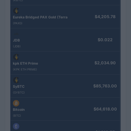
(KBTC)
$4,205.78
Eureka Bridged PAX Gold (Terra
(PAXG)
$0.022
JDB
(JDB)
$2,034.90
kpk ETH Prime
(KPK ETH PRIME)
$85,763.00
SyBTC
(SYBTC)
$64,618.00
Bitcoin
(BTC)