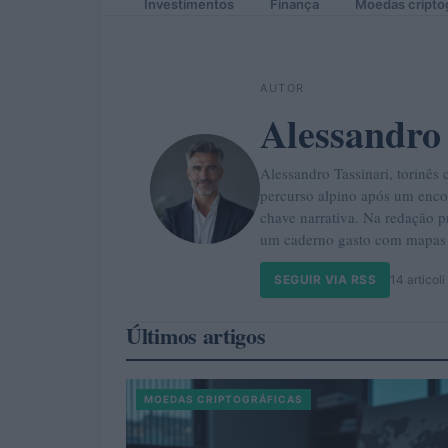
Investimentos
Finança
Moedas cripto
AUTOR
Alessandro
Alessandro Tassinari, torinê
percurso alpino após um encon
chave narrativa. Na redação p
um caderno gasto com mapas
SEGUIR VIA RSS
14 articoli
Últimos artigos
MOEDAS CRIPTOGRÁFICAS