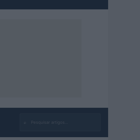
⌕
Buscar