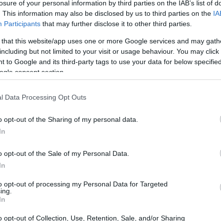
losure of your personal information by third parties on the IAB’s list of
. This information may also be disclosed by us to third parties on the
IA
o
Defesa pede cirurgia no ombro direito de
Participants
that may further disclose it to other third parties.
Bolsonaro e PGR não apresenta oposição
 that this website/app uses one or more Google services and may gath
tre
A PGR informou que não se opõe ao pedido de cirurgia no
including but not limited to your visit or usage behaviour. You may click 
ombro direito de Jair Bolsonaro; agora cabe ao ministro
 to Google and its third-party tags to use your data for below specifi
Alexandre…
ogle consent section.
Alessandro Tassinari · 24 abr 2026
l Data Processing Opt Outs
NEWS
o opt-out of the Sharing of my personal data.
In
o opt-out of the Sale of my Personal Data.
In
to opt-out of processing my Personal Data for Targeted
ing.
In
American Airlines descarta negociação de
fusão com United por motivos antitruste
o opt-out of Collection, Use, Retention, Sale, and/or Sharing