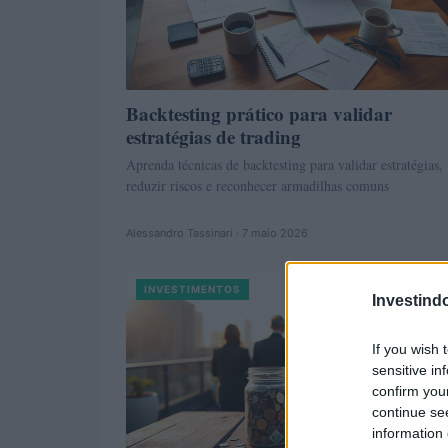
Backtesting prático para validar
estratégias de trading
Aprenda técnicas de backtesting para validar estratégias,
reduzir riscos e reconhecer armadilhas comuns
Alessandro Tassinari · 7 maio 2026
INVESTIMENTOS
Investind
If you wish 
sensitive in
confirm you
continue se
information 