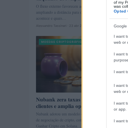
of my P
O fluxo externo favoreceu ações mais líquidas do Iboves
was col
Opted 
ampliando a distância para o SMLL; veja por que isso
acontece e quais…
Google 
Alessandro Tassinari · 23 abr 2026
I want t
web or d
MOEDAS CRIPTOGRÁFICAS
I want t
purpose
I want 
I want t
web or d
Nubank zera taxas de trade para algun
I want t
clientes e amplia opções de cripto
or app.
Nubank adotou um modelo de desconto escalonado nas t
de negociação de cripto, conecta a iniciativa ao program
I want t
Ganhar Cripto em Solana…