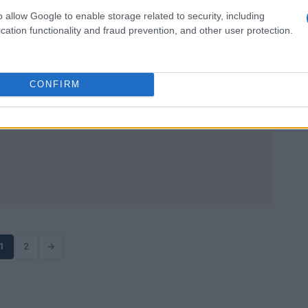
Alessandro Tassinari · 7 abr 2026
o allow Google to enable storage related to security, including
cation functionality and fraud prevention, and other user protection.
CONFIRM
1
2
→