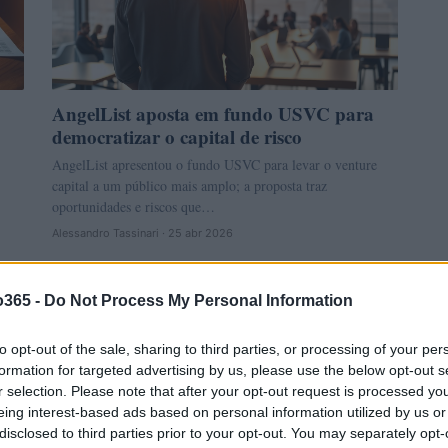
AngelList aposta em fundo USVC para
democratizar o capital de risco
AngelList apresentou o fundo USVC para levar o venture
capital a um público mais amplo; a proposta traz
oportunidades e riscos que…
Alessandro Tassinari · 25 abr 2026
NEWS
o365 -
Do Not Process My Personal Information
to opt-out of the sale, sharing to third parties, or processing of your per
formation for targeted advertising by us, please use the below opt-out s
r selection. Please note that after your opt-out request is processed y
eing interest-based ads based on personal information utilized by us or
disclosed to third parties prior to your opt-out. You may separately opt-