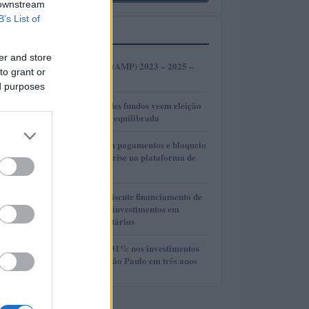
 downstream
B’s List of
MAIS LIDOS
er and store
1
Amp de Previsão (AMP) 2023 – 2025 –
to grant or
2030
ed purposes
2
Gestores de grandes fundos veem eleição
presidencial mais equilibrada
3
OnilX: Atrasos em pagamentos e bloqueio
de bens revelam crise na plataforma de
investimentos
4
Presidente Lula discute financiamento de
planos de saúde e investimentos em
hospitais universitários
5
Crescimento de 131% nos investimentos
imobiliários em São Paulo em três anos