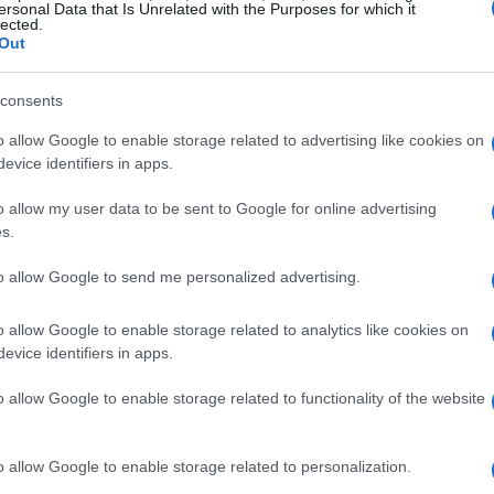
ersonal Data that Is Unrelated with the Purposes for which it
pa,
American Airlines negou envolvimento em negociações de
lected.
Out
fusão com a United e apontou riscos à concorrência e aos
consumidores, reafirmando foco em…
consents
Alessandro Tassinari · 18 abr 2026
o allow Google to enable storage related to advertising like cookies on
evice identifiers in apps.
MOEDAS CRIPTOGRÁFICAS
o allow my user data to be sent to Google for online advertising
s.
to allow Google to send me personalized advertising.
o allow Google to enable storage related to analytics like cookies on
evice identifiers in apps.
s
Campanha Bitcoin Day de Jack Dorsey
o allow Google to enable storage related to functionality of the website
oferece US$ 1 milhão em BTC nos EUA
axas
Jack Dorsey e suas empresas promovem o 'Bitcoin Day' com
a
incentivos para comprar, gastar e custodiar BTC; saiba como
o allow Google to enable storage related to personalization.
participar e quais…