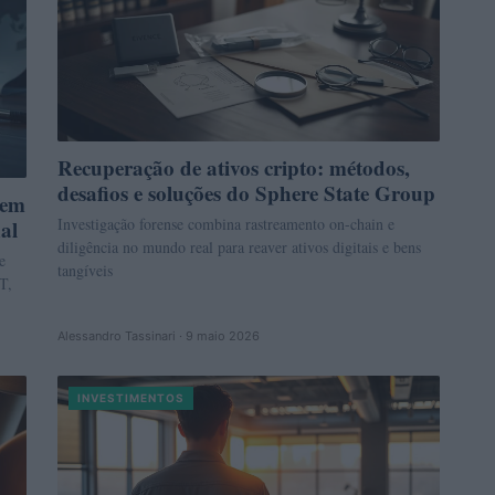
Recuperação de ativos cripto: métodos,
desafios e soluções do Sphere State Group
 em
Investigação forense combina rastreamento on-chain e
al
diligência no mundo real para reaver ativos digitais e bens
e
tangíveis
T,
Alessandro Tassinari · 9 maio 2026
INVESTIMENTOS