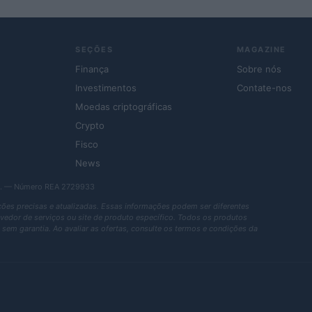
SEÇÕES
MAGAZINE
Finança
Sobre nós
Investimentos
Contate-nos
Moedas criptográficas
Crypto
Fisco
News
r.l. — Número REA 2729933
es precisas e atualizadas. Essas informações podem ser diferentes
rovedor de serviços ou site de produto específico. Todos os produtos
sem garantia. Ao avaliar as ofertas, consulte os termos e condições da