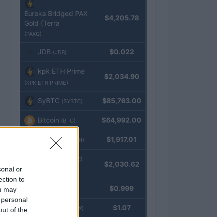
Eureka Bridged PAX
$4,205.78
Gold (Terra
(PAXG)
JDB
$0.022
(JDB)
kpk ETH Prime
$2,034.90
(KPK ETH PRIME)
SyBTC
$85,763.00
(SYBTC)
Bitcoin
$64,992.00
(BTC)
Ethereum
$1,917.01
(ETH)
kpk ETH Yield
$2,030.62
sonal or
(KPK ETH YIELD)
ection to
Tether
$0.999
ou may
(USDT)
 personal
USDEX
$1.07
(USDEX)
out of the