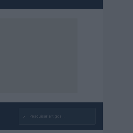
⌕
Buscar