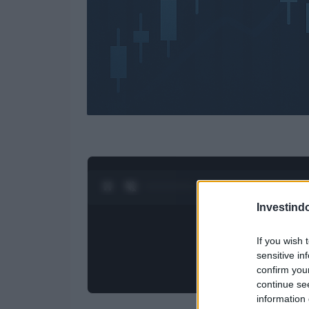
0:28 / 3:19
1
/
4
Investind
If you wish 
sensitive in
confirm you
continue se
information 