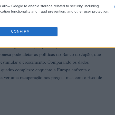
o allow Google to enable storage related to security, including
cation functionality and fraud prevention, and other user protection.
aração internacional
CONFIRM
os da inflação de Tóquio, que mostram um aumento nos
o é significativo, já que o Japão historicamente lutou
ponesa pode afetar as políticas do Banco do Japão, que
a estimular o crescimento. Comparando os dados
 quadro complexo: enquanto a Europa enfrenta o
te ver uma recuperação nos preços, mas com o risco de