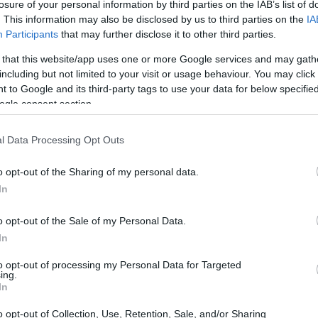
losure of your personal information by third parties on the IAB’s list of
uropa
. This information may also be disclosed by us to third parties on the
IA
Participants
that may further disclose it to other third parties.
da dos dados macroeconômicos da Europa, em
 that this website/app uses one or more Google services and may gath
s recentes mostram um aumento nos preços ao
including but not limited to your visit or usage behaviour. You may click 
 to Google and its third-party tags to use your data for below specifi
uro. Essa tendência gera preocupações entre os
ogle consent section.
iar as decisões do Banco Central Europeu (BCE) em
ança aumentou significativamente, levando os
l Data Processing Opt Outs
. Na Itália, a situação não é muito diferente, com os
o opt-out of the Sharing of my personal data.
 poder de compra das famílias.
In
o opt-out of the Sale of my Personal Data.
In
to opt-out of processing my Personal Data for Targeted
ing.
In
o opt-out of Collection, Use, Retention, Sale, and/or Sharing