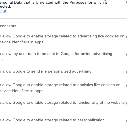
ersonal Data that Is Unrelated with the Purposes for which it
lected.
Out
consents
o allow Google to enable storage related to advertising like cookies on
evice identifiers in apps.
o allow my user data to be sent to Google for online advertising
s.
a: um sinal preocupante
to allow Google to send me personalized advertising.
arejo na Alemanha, que apresentaram queda em relação
o allow Google to enable storage related to analytics like cookies on
cularmente alarmante, pois a Alemanha é considerada o
evice identifiers in apps.
arejo são um indicador-chave da saúde econômica e
o allow Google to enable storage related to functionality of the website
 demanda doméstica. Analistas alertam que, se essa
s negativas em toda a economia europeia, afetando
o allow Google to enable storage related to personalization.