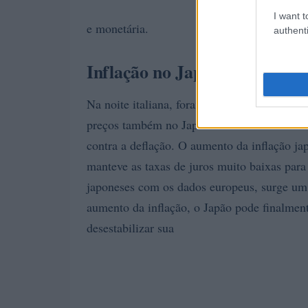
I want t
e monetária.
authenti
Inflação no Japão: uma comp
Na noite italiana, foram publicados os dad
preços também no Japão. Esse desenvolviment
contra a deflação. O aumento da inflação ja
manteve as taxas de juros muito baixas par
japoneses com os dados europeus, surge um
aumento da inflação, o Japão pode finalmen
desestabilizar sua