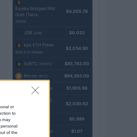
Eureka Bridged PAX
$4,205.78
Gold (Terra
(PAXG)
JDB
$0.022
(JDB)
kpk ETH Prime
$2,034.90
(KPK ETH PRIME)
SyBTC
$85,763.00
(SYBTC)
Bitcoin
$64,393.00
(BTC)
Ethereum
$1,905.96
(ETH)
kpk ETH Yield
$2,030.62
sonal or
(KPK ETH YIELD)
ection to
Tether
$0.999
ou may
(USDT)
 personal
USDEX
$1.07
(USDEX)
out of the