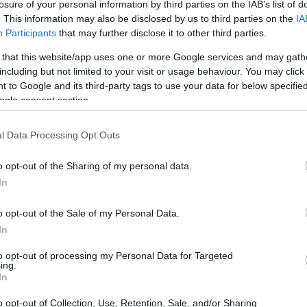
losure of your personal information by third parties on the IAB’s list of
. This information may also be disclosed by us to third parties on the
IA
óleo estão caindo rapidamente e podem continuar em
Participants
that may further disclose it to other third parties.
Hemisfério Norte. Essa trajetória eleva a
 that this website/app uses one or more Google services and may gath
segurança de
de combustíveis, comprometendo
including but not limited to your visit or usage behaviour. You may click 
a janela crítica. A mensagem das instituições foi
 to Google and its third-party tags to use your data for below specifi
ogle consent section.
de navegação, a combinação de estoques em queda e
rabilidade para consumidores, empresas e governos.
l Data Processing Opt Outs
es afetados
o opt-out of the Sharing of my personal data.
In
são “substanciais e altamente assimétricos” —
o opt-out of the Sale of my Personal Data.
s os países sofrem igualmente. Na prática, isso
In
 fiscal ou sem margens de armazenamento enfrentam
to opt-out of processing my Personal Data for Targeted
cimento. Entre os setores mais sensíveis estão o
ing.
In
a agricultura: a elevação do custo dos combustíveis e dos
logísticas.
o opt-out of Collection, Use, Retention, Sale, and/or Sharing