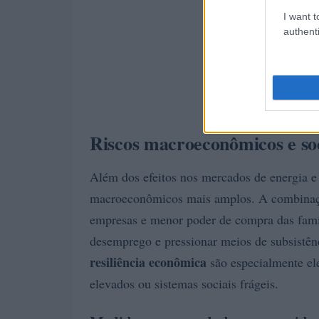
I want t
authenti
Riscos macroeconômicos e soc
Além dos efeitos nos mercados de energia e
macroeconômicos mais amplos. A combinação
empresas e menor poder de compra das famíl
desemprego e pressionar meios de subsistênci
resiliência econômica
são especialmente el
elevados ou sistemas sociais frágeis.