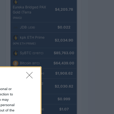
Eureka Bridged PAX
$4,205.78
Gold (Terra
(PAXG)
JDB
$0.022
(JDB)
kpk ETH Prime
$2,034.90
(KPK ETH PRIME)
SyBTC
$85,763.00
(SYBTC)
Bitcoin
$64,439.00
(BTC)
Ethereum
$1,908.62
(ETH)
kpk ETH Yield
$2,030.62
sonal or
(KPK ETH YIELD)
ection to
Tether
$0.999
ou may
(USDT)
 personal
USDEX
$1.07
(USDEX)
out of the