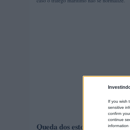
caso o tráfego marítimo não se normalize.
Investind
If you wish 
sensitive in
confirm you
continue se
Queda dos estoques e implica
information 