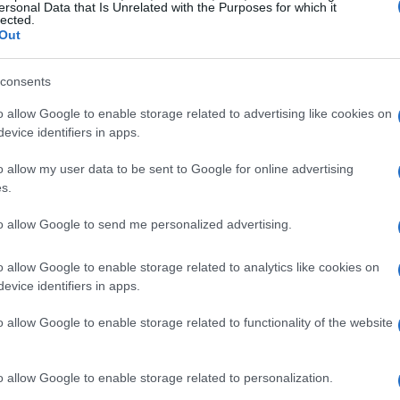
ersonal Data that Is Unrelated with the Purposes for which it
lected.
Out
limentar
fertilizantes
o adicional com os
, cuja cotação tem
consents
tos países, o aumento do preço dos fertilizantes
o allow Google to enable storage related to advertising like cookies on
evice identifiers in apps.
o, tornando a situação mais urgente. Esse choque de
nsumos essenciais, afetando rendimentos agrícolas e,
o allow my user data to be sent to Google for online advertising
s.
 populações já vulneráveis.
to allow Google to send me personalized advertising.
o allow Google to enable storage related to analytics like cookies on
evice identifiers in apps.
o allow Google to enable storage related to functionality of the website
o allow Google to enable storage related to personalization.