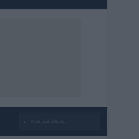
⌕
Buscar