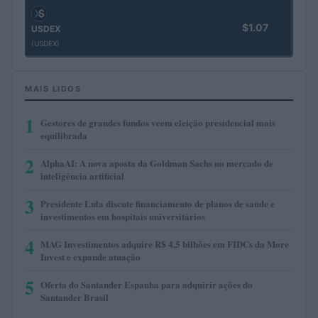
$1.07
USDEX
(USDEX)
MAIS LIDOS
1
Gestores de grandes fundos veem eleição presidencial mais
equilibrada
2
AlphaAI: A nova aposta da Goldman Sachs no mercado de
inteligência artificial
3
Presidente Lula discute financiamento de planos de saúde e
investimentos em hospitais universitários
4
MAG Investimentos adquire R$ 4,5 bilhões em FIDCs da More
Invest e expande atuação
5
Oferta do Santander Espanha para adquirir ações do
Santander Brasil