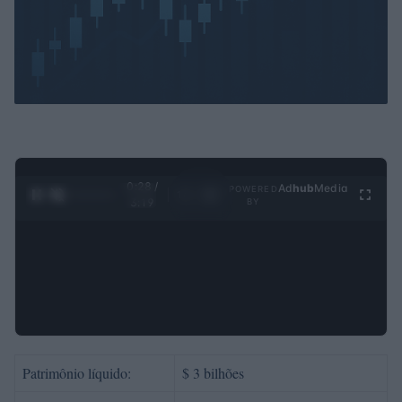
0:29 /
Ad
hub
Media
POWERED
1
/
4
3:19
BY
Patrimônio líquido:
$ 3 bilhões