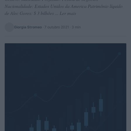
Nacionalidade: Estados Unidos da America Patrimônio líquido
de Alec Gores: $ 3 bilhões ... Ler mais
Giorgia Stromeo
·
7 outubro 2021
· 3 min