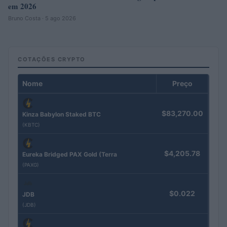
em 2026
Bruno Costa · 5 ago 2026
COTAÇÕES CRYPTO
Nome
Preço
$83,270.00
Kinza Babylon Staked BTC
(KBTC)
$4,205.78
Eureka Bridged PAX Gold (Terra
(PAXG)
$0.022
JDB
(JDB)