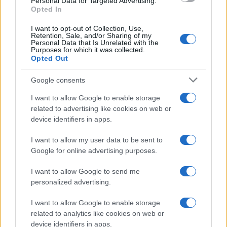
Personal Data for Targeted Advertising.
Opted In
I want to opt-out of Collection, Use,
Retention, Sale, and/or Sharing of my
Personal Data that Is Unrelated with the
Purposes for which it was collected.
Opted Out
Gávea Investimentos fecha multimercados e transfere R$ 2
Google consents
bilhões para Bradesco Asset
I want to allow Google to enable storage
Rafael Oliveira · 5 ago 2026
related to advertising like cookies on web or
device identifiers in apps.
FINANÇA
I want to allow my user data to be sent to
Google for online advertising purposes.
I want to allow Google to send me
personalized advertising.
I want to allow Google to enable storage
related to analytics like cookies on web or
device identifiers in apps.