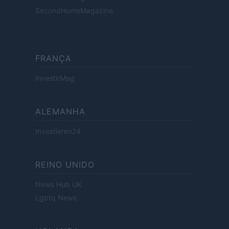
SecondHomeMagazine
FRANÇA
InvestirMag
ALEMANHA
Investieren24
REINO UNIDO
News Hub UK
Lgbtq News