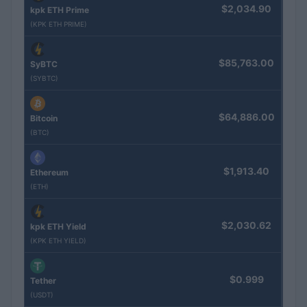
$2,034.90
kpk ETH Prime
(KPK ETH PRIME)
$85,763.00
SyBTC
(SYBTC)
$64,886.00
Bitcoin
(BTC)
$1,913.40
Ethereum
(ETH)
$2,030.62
kpk ETH Yield
(KPK ETH YIELD)
$0.999
Tether
(USDT)