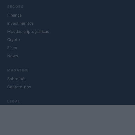
SEÇÕES
Finança
Investimentos
Moedas criptográficas
Crypto
Fisco
News
MAGAZINE
Sobre nós
Contate-nos
LEGAL
Política de Privacidade
Política de cookies
Termos de uso