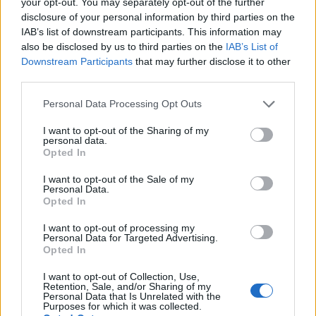
your opt-out. You may separately opt-out of the further
confortável aumento de 20% + APY.
disclosure of your personal information by third parties on the
IAB’s list of downstream participants. This information may
also be disclosed by us to third parties on the
IAB’s List of
Enquanto não houver falhas bobas de contrato inteligente
Downstream Participants
that may further disclose it to other
Bob sempre receberá seu depósito inicial
como um hack,
third parties.
de volta.
Se ele deposita em 1.000.000.000 de DAI,
Please note that this website/app uses one or more Google
Personal Data Processing Opt Outs
irá
a sua
ele
sempre voltar
1.000.000,00 DAI principal +
services and may gather and store information including but
juros ganhos. Isso é expandido na seção
não custodial
.
not limited to your visit or usage behaviour. You may click to
I want to opt-out of the Sharing of my
personal data.
grant or deny consent to Google and its third-party tags to
Opted In
Por que Bob
sempre
recebe de volta seu diretor? O que
use your data for below specified purposes in below Google
consent section.
acontece se os mutuários não pagarem seus empréstimos
I want to opt-out of the Sale of my
Personal Data.
ou se recusarem a pagar o devido?
Opted In
I want to opt-out of processing my
A questão dos tomadores de empréstimos instáveis ​​é
Personal Data for Targeted Advertising.
empréstimos
Opted In
resolvida pelo Aave, permitindo apenas
com garantias excessivas.
I want to opt-out of Collection, Use,
Retention, Sale, and/or Sharing of my
Personal Data that Is Unrelated with the
Sem permissão
Purposes for which it was collected.