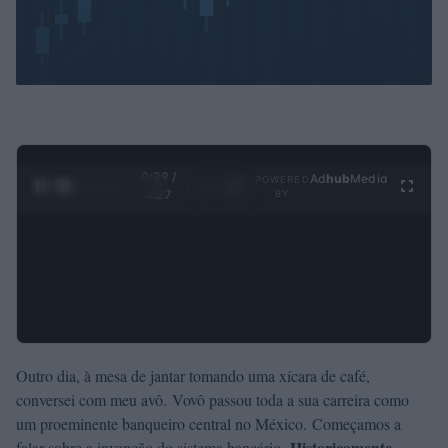
0:30 /
Ad
hub
Media
POWERED
1
/
4
4:27
BY
Outro dia, à mesa de jantar tomando uma xícara de café,
conversei com meu avô. Vovô passou toda a sua carreira como
um proeminente banqueiro central no México. Começamos a
Historicamente,
falar sobre a invenção do sistema bancário.