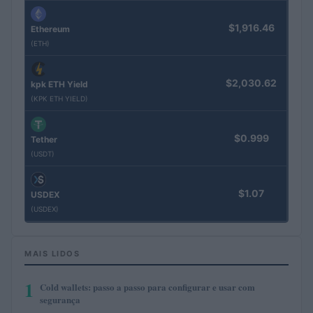
$1,916.46
Ethereum
(ETH)
$2,030.62
kpk ETH Yield
(KPK ETH YIELD)
$0.999
Tether
(USDT)
$1.07
USDEX
(USDEX)
MAIS LIDOS
1
Cold wallets: passo a passo para configurar e usar com
segurança