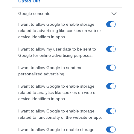
Opted Out
Sem guarda de portão. Sem fronteiras para entrada. Isso soa
bem. Uma pessoa, por exemplo, no Sri Lanka, que nunca sonhou
Google consents
em conseguir um empréstimo a juros baixos, muito menos em dar
I want to allow Google to enable storage
isso é verdadeiramente revolucionário.
um -
related to advertising like cookies on web or
O Aave, e outros protocolos de criptografia como ele,
device identifiers in apps.
conseguiram nivelar completamente o mercado global de
empréstimos. A participação no mercado global de
I want to allow my user data to be sent to
empréstimos via Aave é 100% acessível a qualquer pessoa,
Google for online advertising purposes.
independentemente de histórico, status de emprego, raça ou
I want to allow Google to send me
sexo – pontuação de crédito? Dane-se isso!
Todas essas
personalized advertising.
barreiras de entrada negativas que os bancos macabros
normalmente estabelecem para então oferecer aos tomadores de
I want to allow Google to enable storage
empréstimos uma taxa de juros astronomicamente alta são coisas
related to analytics like cookies on web or
do passado.
device identifiers in apps.
O motivo pelo qual o empréstimo com garantias excessivas
I want to allow Google to enable storage
funciona no Aave é que elimina a necessidade de fazer
related to functionality of the website or app.
verificações de crédito.
O excesso de garantia
significa que você
maior do que o que você emprestou.
coloca um valor
Em
I want to allow Google to enable storage