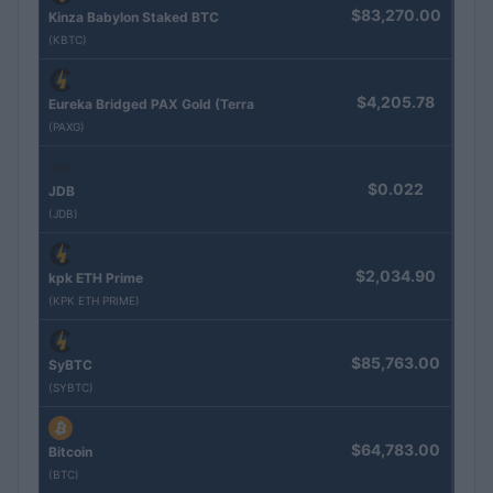
$83,270.00
Kinza Babylon Staked BTC
(KBTC)
$4,205.78
Eureka Bridged PAX Gold (Terra
(PAXG)
$0.022
JDB
(JDB)
$2,034.90
kpk ETH Prime
(KPK ETH PRIME)
$85,763.00
SyBTC
(SYBTC)
$64,783.00
Bitcoin
(BTC)