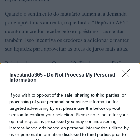
Quando o sentimento do mutuário aumenta, a demanda
por empréstimos aumenta, o que fará o “Depósito APY” –
quanto um credor recebe pelo empréstimo – aumentar
também. Isso incentiva os credores a adicionar e manter
sua liquidez para aproveitar as taxas de juros mais altas.
Bob decide exercer a Opção nº 2. Ele deposita o DAI no
pool de empréstimos do DAI em Aave.
Investindo365 -
Do Not Process My Personal
Information
No pool de empréstimos do Aave, o depósito de Bob é
composto 24 horas por dia, 7 dias por semana,
If you wish to opt-out of the sale, sharing to third parties, or
processing of your personal or sensitive information for
independentemente de a taxa de juros aumentar ou
targeted advertising by us, please use the below opt-out
Mesmo que a taxa de juros do credor caia
diminuir.
section to confirm your selection. Please note that after your
para péssimos 0,00000000001%, Bob tecnicamente
opt-out request is processed you may continue seeing
interest-based ads based on personal information utilized by
ainda está ganhando
. Por outro lado, a demanda por
us or personal information disclosed to third parties prior to
empréstimos DAI pode aumentar e Bob está com um