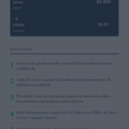
$0.999
Tether
(USDT)
$1.07
USDEX
(USDEX)
MAIS LIDOS
1
Gestores de grandes fundos veem eleição presidencial mais
equilibrada
2
AlphaAI: A nova aposta da Goldman Sachs no mercado de
inteligência artificial
3
Presidente Lula discute financiamento de planos de saúde e
investimentos em hospitais universitários
4
MAG Investimentos adquire R$ 4,5 bilhões em FIDCs da More
Invest e expande atuação
David Ortiz: biografia, família, salário e bens