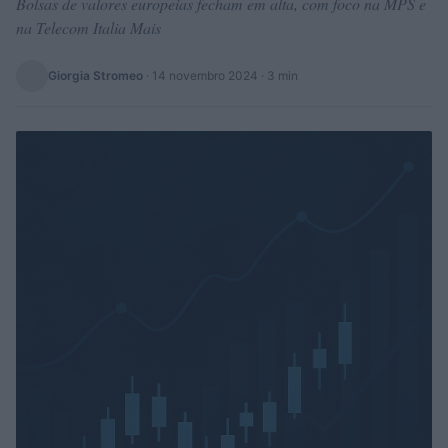
Bolsas de valores europeias fecham em alta, com foco na MPS e
na Telecom Italia Mais
Giorgia Stromeo
·
14 novembro 2024
· 3 min