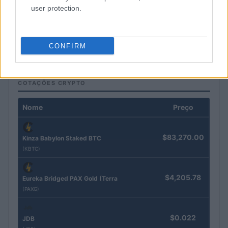
user protection.
Gávea Investimentos fecha multimercados e transfere R$ 2
bilhões para Bradesco Asset
Rafael Oliveira · 5 ago 2026
CONFIRM
COTAÇÕES CRYPTO
Nome
Preço
$83,270.00
Kinza Babylon Staked BTC
(KBTC)
$4,205.78
Eureka Bridged PAX Gold (Terra
(PAXG)
$0.022
JDB