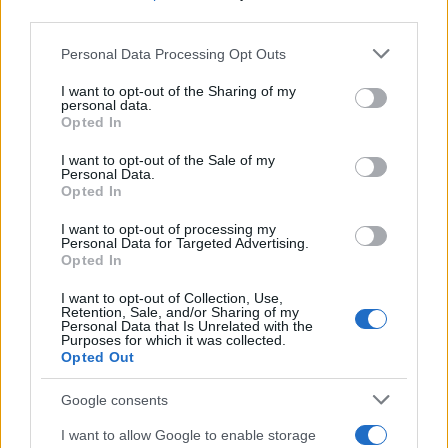
third parties.
Please note that this website/app uses one or more Google
Personal Data Processing Opt Outs
services and may gather and store information including but
not limited to your visit or usage behaviour. You may click to
I want to opt-out of the Sharing of my
personal data.
grant or deny consent to Google and its third-party tags to
Opted In
use your data for below specified purposes in below Google
consent section.
I want to opt-out of the Sale of my
Personal Data.
Opted In
Ouro e dólar sob pressão: como os mercados estão
respondendo às últimas notícias
I want to opt-out of processing my
Personal Data for Targeted Advertising.
Beatriz Almeida · 6 ago 2026
Opted In
FINANÇA
I want to opt-out of Collection, Use,
Retention, Sale, and/or Sharing of my
Personal Data that Is Unrelated with the
Purposes for which it was collected.
Opted Out
Google consents
I want to allow Google to enable storage