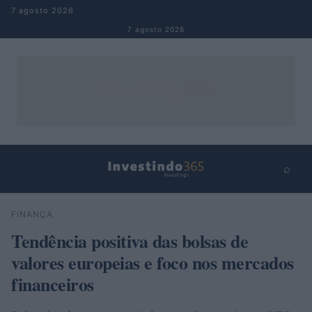
Pular para o conteúdo
7 agosto 2026
7 agosto 2026
⌕
×
⌕
FINANÇA
Buscar
Tendência positiva das bolsas de
valores europeias e foco nos mercados
financeiros