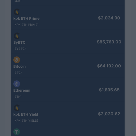
(JDB)
$2,034.90
kpk ETH Prime
(KPK ETH PRIME)
$85,763.00
SyBTC
(SYBTC)
$64,192.00
Bitcoin
(BTC)
$1,895.65
Ethereum
(ETH)
$2,030.62
kpk ETH Yield
(KPK ETH YIELD)