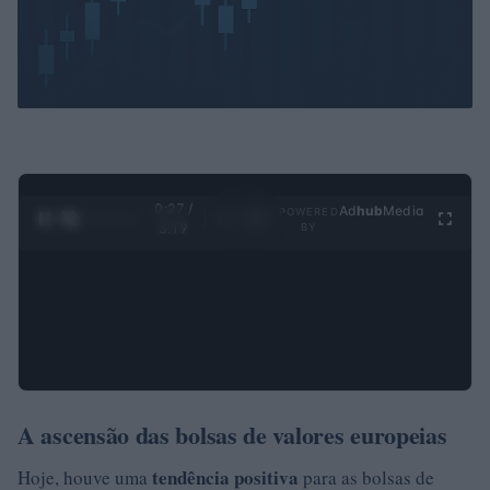
0:28 /
Ad
hub
Media
POWERED
1
/
4
3:19
BY
A ascensão das bolsas de valores europeias
tendência positiva
Hoje, houve uma
para as bolsas de