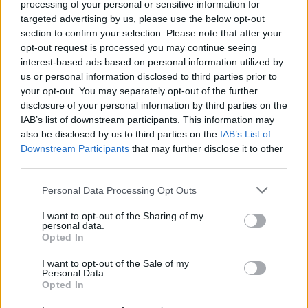
processing of your personal or sensitive information for
targeted advertising by us, please use the below opt-out
section to confirm your selection. Please note that after your
opt-out request is processed you may continue seeing
interest-based ads based on personal information utilized by
us or personal information disclosed to third parties prior to
your opt-out. You may separately opt-out of the further
disclosure of your personal information by third parties on the
IAB’s list of downstream participants. This information may
also be disclosed by us to third parties on the
IAB’s List of
Como as concessionárias de energia estão se adaptando aos
Downstream Participants
that may further disclose it to other
impactos das mudanças climáticas
third parties.
Bruno Costa · 6 ago 2026
Please note that this website/app uses one or more Google
Personal Data Processing Opt Outs
services and may gather and store information including but
NEWS
not limited to your visit or usage behaviour. You may click to
I want to opt-out of the Sharing of my
personal data.
grant or deny consent to Google and its third-party tags to
Opted In
use your data for below specified purposes in below Google
consent section.
I want to opt-out of the Sale of my
Personal Data.
Opted In