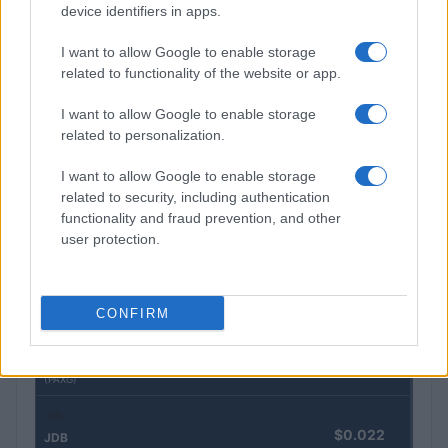
device identifiers in apps.
Pesquisas eleitorais mostram Lula à frente de Flávio Bolsonaro
I want to allow Google to enable storage
nas intenções de voto
related to functionality of the website or app.
Bruno Costa · 5 ago 2026
I want to allow Google to enable storage
related to personalization.
COTAÇÕES CRYPTO
I want to allow Google to enable storage
related to security, including authentication
Nome
Preço
functionality and fraud prevention, and other
user protection.
$83,270.00
Kinza Babylon Staked BTC
(KBTC)
CONFIRM
$4,205.78
Eureka Bridged PAX Gold (Terra
(PAXG)
$0.022
JDB