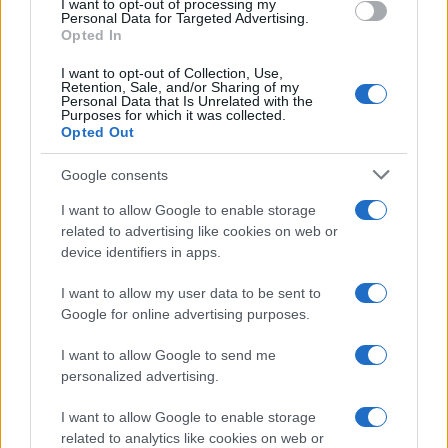
I want to opt-out of processing my
Personal Data for Targeted Advertising.
Opted In
I want to opt-out of Collection, Use,
Retention, Sale, and/or Sharing of my
Personal Data that Is Unrelated with the
Purposes for which it was collected.
Confira os números sorteados no concurso 3754 da Lotofácil
Opted Out
em São Paulo
Beatriz Almeida · 6 ago 2026
Google consents
I want to allow Google to enable storage
NEWS
related to advertising like cookies on web or
device identifiers in apps.
I want to allow my user data to be sent to
Google for online advertising purposes.
I want to allow Google to send me
personalized advertising.
I want to allow Google to enable storage
related to analytics like cookies on web or