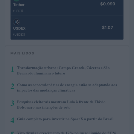
$0.999
Tether
(USDT)
$1.07
USDEX
(USDEX)
MAIS LIDOS
1
Transformação urbana: Campo Grande, Cáceres e São
Bernardo iluminam o futuro
2
Como as concessionárias de energia estão se adaptando aos
impactos das mudanças climáticas
3
Pesquisas eleitorais mostram Lula à frente de Flávio
Bolsonaro nas intenções de voto
4
Guia completo para investir na SpaceX a partir do Brasil
Vivo divulga crescimento de 17% no lucro líquido do 2T26