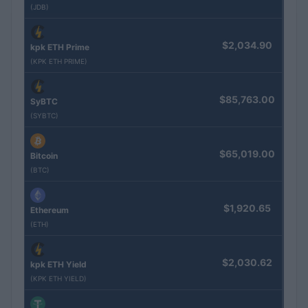
(JDB)
$2,034.90
kpk ETH Prime
(KPK ETH PRIME)
$85,763.00
SyBTC
(SYBTC)
$65,019.00
Bitcoin
(BTC)
$1,920.65
Ethereum
(ETH)
$2,030.62
kpk ETH Yield
(KPK ETH YIELD)