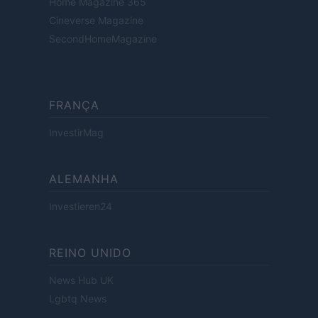
Home Magazine 365
Cineverse Magazine
SecondHomeMagazine
FRANÇA
InvestirMag
ALEMANHA
Investieren24
REINO UNIDO
News Hub UK
Lgbtq News