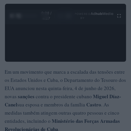
0:29 /
Ad
hub
Media
POWERED
1
/
4
4:27
BY
Em um movimento que marca a escalada das tensões entre
os Estados Unidos e Cuba, o Departamento do Tesouro dos
EUA anunciou nesta quinta-feira, 4 de junho de 2026,
sanções
Miguel Díaz-
novas
contra o presidente cubano
Canel
Castro
sua esposa e membros da família
. As
medidas também atingem outras quatro pessoas e cinco
Ministério das Forças Armadas
entidades, incluindo o
Revolucionárias de Cuba
.