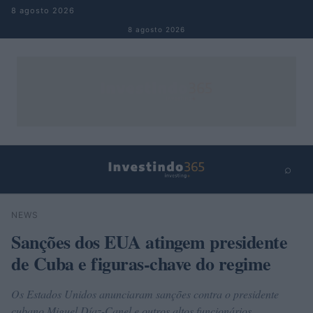
Pular para o conteúdo
8 agosto 2026
8 agosto 2026
⌕
×
⌕
NEWS
Buscar
Sanções dos EUA atingem presidente
de Cuba e figuras-chave do regime
Os Estados Unidos anunciaram sanções contra o presidente
cubano Miguel Díaz-Canel e outros altos funcionários,