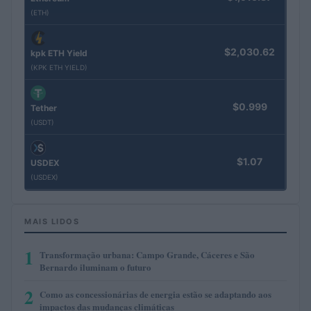
(ETH)
$2,030.62
kpk ETH Yield
(KPK ETH YIELD)
$0.999
Tether
(USDT)
$1.07
USDEX
(USDEX)
MAIS LIDOS
1
Transformação urbana: Campo Grande, Cáceres e São
Bernardo iluminam o futuro
2
Como as concessionárias de energia estão se adaptando aos
impactos das mudanças climáticas