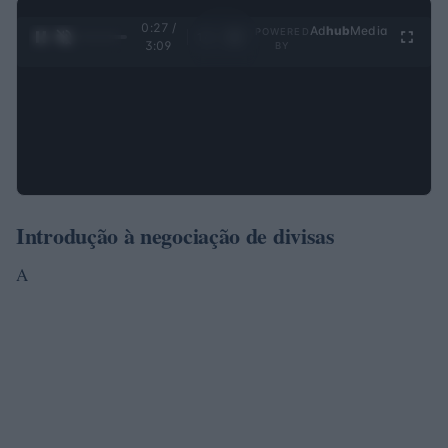
0:28 /
Ad
hub
Media
POWERED
1
/
4
3:09
BY
Introdução à negociação de divisas
A