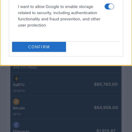
I want to allow Google to enable storage
related to security, including authentication
$4,205.78
Eureka Bridged PAX Gold (Terra
functionality and fraud prevention, and other
(PAXG)
user protection.
$0.022
JDB
(JDB)
CONFIRM
$2,034.90
kpk ETH Prime
(KPK ETH PRIME)
$85,763.00
SyBTC
(SYBTC)
$64,956.00
Bitcoin
(BTC)
$1,915.87
Ethereum