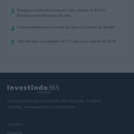
3
Pesquisas eleitorais mostram Lula à frente de Flávio
Bolsonaro nas intenções de voto
4
Guia completo para investir na SpaceX a partir do Brasil
5
Vivo divulga crescimento de 17% no lucro líquido do 2T26
O novo portal para o mundo das finanças. Insights,
notícias, comparações e estatísticas.
SEÇÕES
Finança