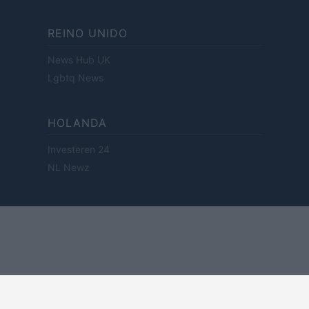
REINO UNIDO
News Hub UK
Lgbtq News
HOLANDA
Investeren 24
NL Newz