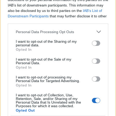
IAB’s list of downstream participants. This information may
also be disclosed by us to third parties on the
IAB’s List of
Downstream Participants
that may further disclose it to other
third parties.
Please note that this website/app uses one or more Google
Personal Data Processing Opt Outs
services and may gather and store information including but
not limited to your visit or usage behaviour. You may click to
I want to opt-out of the Sharing of my
personal data.
grant or deny consent to Google and its third-party tags to
Opted In
use your data for below specified purposes in below Google
consent section.
I want to opt-out of the Sale of my
Personal Data.
Opted In
Confira os números sorteados no concurso 3754 da Lotofácil
em São Paulo
I want to opt-out of processing my
Personal Data for Targeted Advertising.
Beatriz Almeida · 6 ago 2026
Opted In
NEWS
I want to opt-out of Collection, Use,
Retention, Sale, and/or Sharing of my
Personal Data that Is Unrelated with the
Purposes for which it was collected.
Opted Out