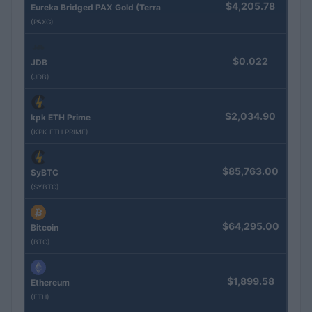
$4,205.78
Eureka Bridged PAX Gold (Terra
(PAXG)
$0.022
JDB
(JDB)
$2,034.90
kpk ETH Prime
(KPK ETH PRIME)
$85,763.00
SyBTC
(SYBTC)
$64,295.00
Bitcoin
(BTC)
$1,899.58
Ethereum
(ETH)