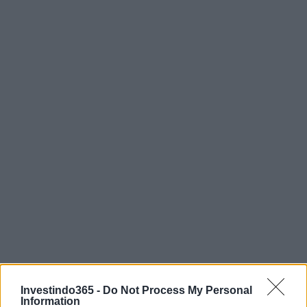
Continue lendo
Investindo365 -
Do Not Process My Personal
Information