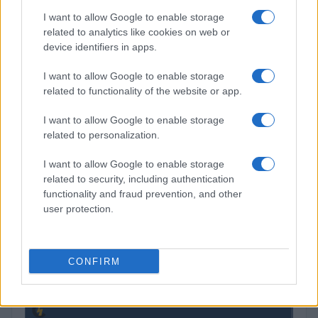
I want to allow Google to enable storage
related to analytics like cookies on web or
device identifiers in apps.
I want to allow Google to enable storage
related to functionality of the website or app.
Pesquisas eleitorais mostram Lula à frente de Flávio Bolsonaro
nas intenções de voto
I want to allow Google to enable storage
related to personalization.
Bruno Costa · 5 ago 2026
I want to allow Google to enable storage
related to security, including authentication
COTAÇÕES CRYPTO
functionality and fraud prevention, and other
user protection.
Nome
Preço
CONFIRM
$83,270.00
Kinza Babylon Staked BTC
(KBTC)