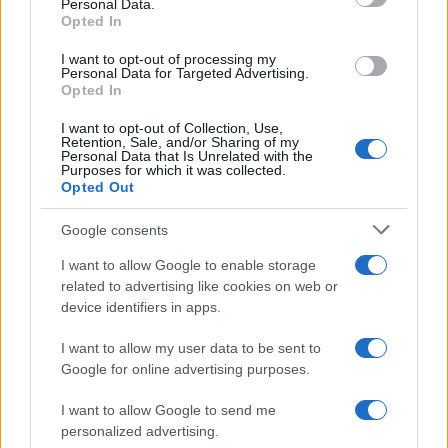
Personal Data.
Opted In
I want to opt-out of processing my
Personal Data for Targeted Advertising.
Opted In
I want to opt-out of Collection, Use,
Retention, Sale, and/or Sharing of my
Personal Data that Is Unrelated with the
Purposes for which it was collected.
Opted Out
Confira os números sorteados no concurso 3754 da Lotofácil
Google consents
em São Paulo
I want to allow Google to enable storage
Beatriz Almeida · 6 ago 2026
related to advertising like cookies on web or
device identifiers in apps.
NEWS
I want to allow my user data to be sent to
Google for online advertising purposes.
I want to allow Google to send me
personalized advertising.