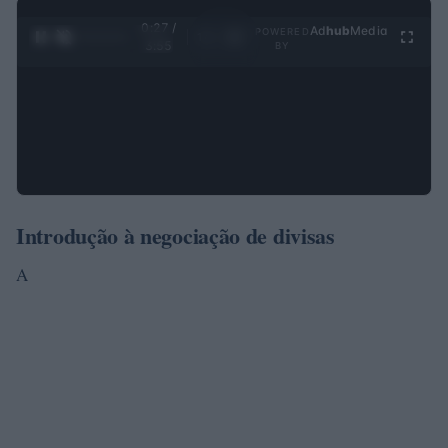
0:28 /
Ad
hub
Media
POWERED
1
/
4
3:55
BY
Introdução à negociação de divisas
A