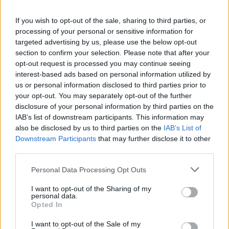
NEWS
If you wish to opt-out of the sale, sharing to third parties, or
processing of your personal or sensitive information for
targeted advertising by us, please use the below opt-out
section to confirm your selection. Please note that after your
opt-out request is processed you may continue seeing
interest-based ads based on personal information utilized by
us or personal information disclosed to third parties prior to
your opt-out. You may separately opt-out of the further
disclosure of your personal information by third parties on the
IAB’s list of downstream participants. This information may
also be disclosed by us to third parties on the
IAB’s List of
Downstream Participants
that may further disclose it to other
third parties.
Como as concessionárias de energia estão se adaptando aos
Please note that this website/app uses one or more Google
impactos das mudanças climáticas
Personal Data Processing Opt Outs
services and may gather and store information including but
Bruno Costa · 6 ago 2026
not limited to your visit or usage behaviour. You may click to
I want to opt-out of the Sharing of my
personal data.
grant or deny consent to Google and its third-party tags to
Opted In
NEWS
use your data for below specified purposes in below Google
consent section.
I want to opt-out of the Sale of my