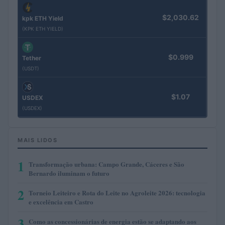
$2,030.62
kpk ETH Yield
(KPK ETH YIELD)
$0.999
Tether
(USDT)
$1.07
USDEX
(USDEX)
MAIS LIDOS
1
Transformação urbana: Campo Grande, Cáceres e São
Bernardo iluminam o futuro
2
Torneio Leiteiro e Rota do Leite no Agroleite 2026: tecnologia
e excelência em Castro
3
Como as concessionárias de energia estão se adaptando aos