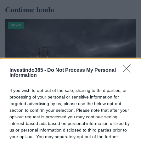
Continue lendo
NEWS
Investindo365 -
Do Not Process My Personal
Information
If you wish to opt-out of the sale, sharing to third parties, or
processing of your personal or sensitive information for
targeted advertising by us, please use the below opt-out
section to confirm your selection. Please note that after your
Como as concessionárias de energia estão se adaptando aos
opt-out request is processed you may continue seeing
impactos das mudanças climáticas
interest-based ads based on personal information utilized by
Bruno Costa · 6 ago 2026
us or personal information disclosed to third parties prior to
your opt-out. You may separately opt-out of the further
NEWS