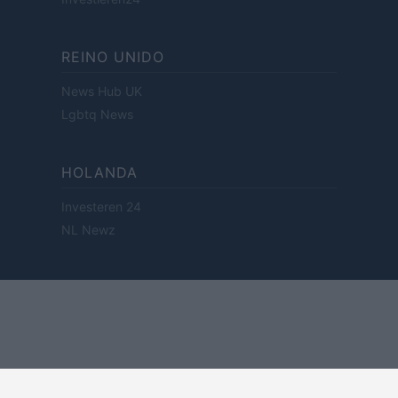
REINO UNIDO
News Hub UK
Lgbtq News
HOLANDA
Investeren 24
NL Newz