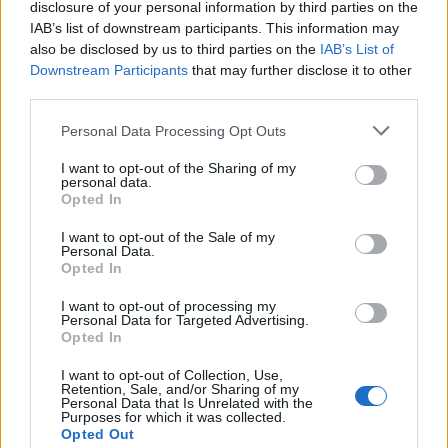
disclosure of your personal information by third parties on the
IAB’s list of downstream participants. This information may
also be disclosed by us to third parties on the
IAB’s List of
Downstream Participants
that may further disclose it to other
third parties.
Please note that this website/app uses one or more Google
Personal Data Processing Opt Outs
services and may gather and store information including but
not limited to your visit or usage behaviour. You may click to
I want to opt-out of the Sharing of my
personal data.
grant or deny consent to Google and its third-party tags to
Opted In
use your data for below specified purposes in below Google
consent section.
I want to opt-out of the Sale of my
Personal Data.
Opted In
Confira os números sorteados no concurso 3754 da Lotofácil
em São Paulo
I want to opt-out of processing my
Beatriz Almeida · 6 ago 2026
Personal Data for Targeted Advertising.
Opted In
NEWS
I want to opt-out of Collection, Use,
Retention, Sale, and/or Sharing of my
Personal Data that Is Unrelated with the
Purposes for which it was collected.
Opted Out