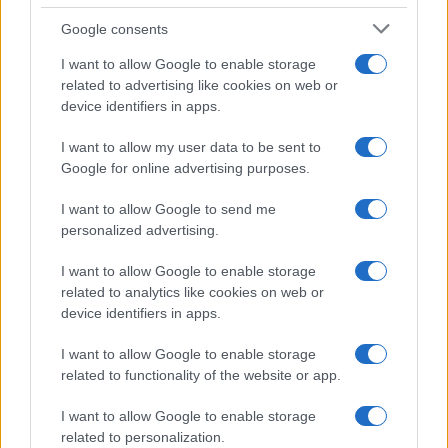
Google consents
I want to allow Google to enable storage
related to advertising like cookies on web or
device identifiers in apps.
I want to allow my user data to be sent to
Google for online advertising purposes.
Pesquisas eleitorais mostram Lula à frente de Flávio Bolsonaro
nas intenções de voto
I want to allow Google to send me
personalized advertising.
Bruno Costa · 5 ago 2026
I want to allow Google to enable storage
related to analytics like cookies on web or
device identifiers in apps.
COTAÇÕES CRYPTO
I want to allow Google to enable storage
Nome
Preço
related to functionality of the website or app.
I want to allow Google to enable storage
$83,270.00
Kinza Babylon Staked BTC
related to personalization.
(KBTC)