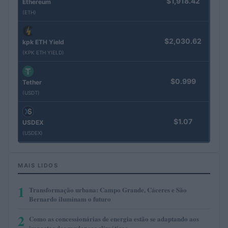
$1,918.42
Ethereum
(ETH)
$2,030.62
kpk ETH Yield
(KPK ETH YIELD)
$0.999
Tether
(USDT)
$1.07
USDEX
(USDEX)
MAIS LIDOS
1
Transformação urbana: Campo Grande, Cáceres e São
Bernardo iluminam o futuro
2
Como as concessionárias de energia estão se adaptando aos
impactos das mudanças climáticas