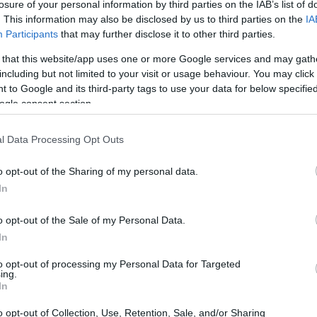
losure of your personal information by third parties on the IAB’s list of
. This information may also be disclosed by us to third parties on the
IA
Participants
that may further disclose it to other third parties.
 that this website/app uses one or more Google services and may gath
including but not limited to your visit or usage behaviour. You may click 
 to Google and its third-party tags to use your data for below specifi
ogle consent section.
l Data Processing Opt Outs
o opt-out of the Sharing of my personal data.
In
o opt-out of the Sale of my Personal Data.
nsformar em lei federal as normas de exigência prévia
In
Banco Central do Brasil (BCB)
. O parlamentar
to opt-out of processing my Personal Data for Targeted
nça jurídica
tanto para o setor de criptoativos quanto
ing.
In
o opt-out of Collection, Use, Retention, Sale, and/or Sharing