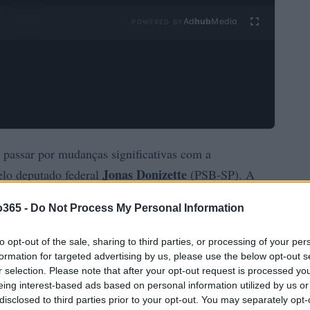
Ad
hub
Media
POWERED BY
 passar por mudanças significativas com a
Jonas Donizette
elo deputado federal
(PSB-SP). A
tados
em 9 de junho de 2026, busca disciplinar as
o365 -
Do Not Process My Personal Information
bitcoin
ue prestam serviços com
e outros criptoativos,
to opt-out of the sale, sharing to third parties, or processing of your per
formation for targeted advertising by us, please use the below opt-out s
r selection. Please note that after your opt-out request is processed y
eing interest-based ads based on personal information utilized by us or
disclosed to third parties prior to your opt-out. You may separately opt-