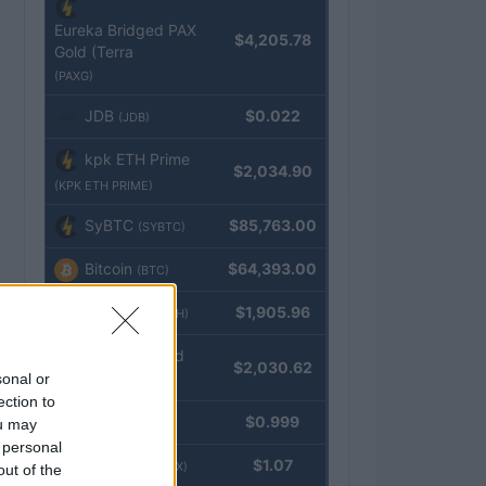
Eureka Bridged PAX
$4,205.78
Gold (Terra
(PAXG)
JDB
$0.022
(JDB)
kpk ETH Prime
$2,034.90
(KPK ETH PRIME)
SyBTC
$85,763.00
(SYBTC)
Bitcoin
$64,393.00
(BTC)
Ethereum
$1,905.96
(ETH)
kpk ETH Yield
$2,030.62
sonal or
(KPK ETH YIELD)
ection to
Tether
$0.999
ou may
(USDT)
 personal
USDEX
$1.07
(USDEX)
out of the