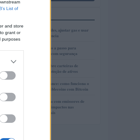
 downstream
B’s List of
MAIS LIDOS
er and store
1
Como escolher redes, ajustar gas e usar
to grant or
bridges com eficiência
ed purposes
2
Cold wallets: passo a passo para
configurar e usar com segurança
3
Guia completo sobre carteiras de
autocustódia e proteção de ativos
4
Lite Loan da Binance: como funciona o
empréstimo de stablecoins com Bitcoin
5
Cooperação direta com emissores de
stablecoins e seus impactos nas
investigações penais