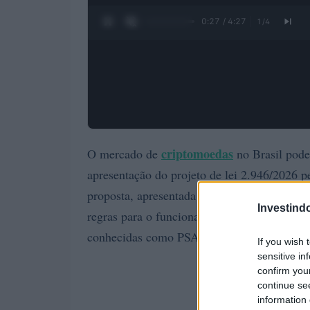
0:28 / 4:27
1
/
4
criptomoedas
O mercado de
no Brasil pode
apresentação do projeto de lei 2.946/2026 p
Câmara dos Depu
proposta, apresentada na
Investind
regras para o funcionamento de empresas q
conhecidas como PSAVs.
If you wish 
sensitive in
confirm you
continue se
information 