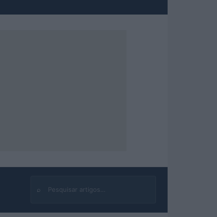
⌕
Buscar