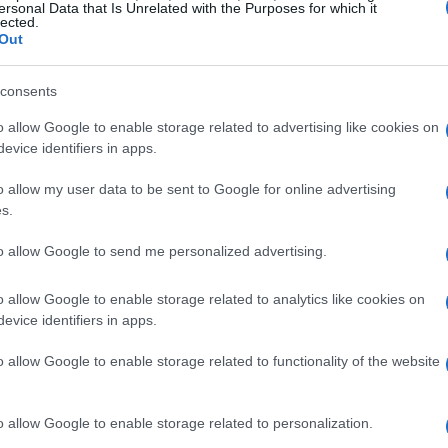
ersonal Data that Is Unrelated with the Purposes for which it
lected.
etoras de criptomoedas
Out
equisitos rigorosos para que as corretoras de
consents
operar no território nacional. Entre as exigências
o allow Google to enable storage related to advertising like cookies on
dos recursos e a proibição do uso de escritórios
evice identifiers in apps.
o allow my user data to be sent to Google for online advertising
s.
trar reputação e capacidade financeira compatíveis
o regulador poderá exigir vistorias prévias e
to allow Google to send me personalized advertising.
a independentes antes da concessão da licença.
o allow Google to enable storage related to analytics like cookies on
evice identifiers in apps.
o allow Google to enable storage related to functionality of the website
o allow Google to enable storage related to personalization.