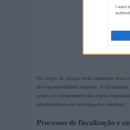
I want t
authenti
Os cargos de direção terão mandatos fixos 
de responsabilidade limitada. A lei também 
graves no cumprimento das regras estipulad
administrativos ou investigações criminais.
Processos de fiscalização e c