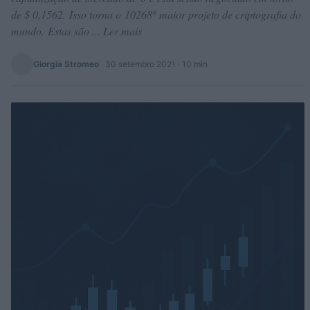
de $ 0,1562. Isso torna o 10268º maior projeto de criptografia do
mundo. Estas são ... Ler mais
Giorgia Stromeo
·
30 setembro 2021
· 10 min