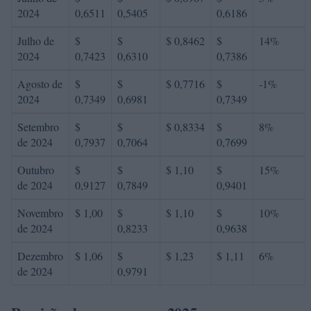
2024
0,6511
0,5405
0,6186
Julho de
$
$
$ 0,8462
$
14%
2024
0,7423
0,6310
0,7386
Agosto de
$
$
$ 0,7716
$
-1%
2024
0,7349
0,6981
0,7349
Setembro
$
$
$ 0,8334
$
8%
de 2024
0,7937
0,7064
0,7699
Outubro
$
$
$ 1,10
$
15%
de 2024
0,9127
0,7849
0,9401
Novembro
$ 1,00
$
$ 1,10
$
10%
de 2024
0,8233
0,9638
Dezembro
$ 1,06
$
$ 1,23
$ 1,11
6%
de 2024
0,9791