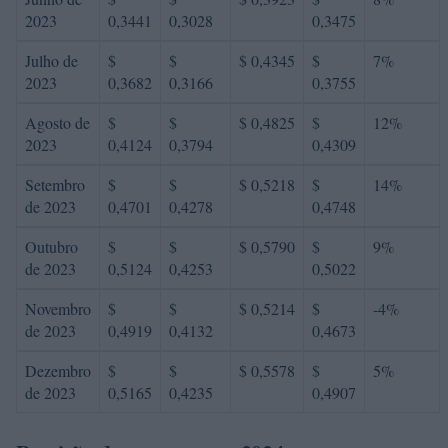
2023
0,3441
0,3028
0,3475
Julho de
$
$
$ 0,4345
$
7%
2023
0,3682
0,3166
0,3755
Agosto de
$
$
$ 0,4825
$
12%
2023
0,4124
0,3794
0,4309
Setembro
$
$
$ 0,5218
$
14%
de 2023
0,4701
0,4278
0,4748
Outubro
$
$
$ 0,5790
$
9%
de 2023
0,5124
0,4253
0,5022
Novembro
$
$
$ 0,5214
$
-4%
de 2023
0,4919
0,4132
0,4673
Dezembro
$
$
$ 0,5578
$
5%
de 2023
0,5165
0,4235
0,4907