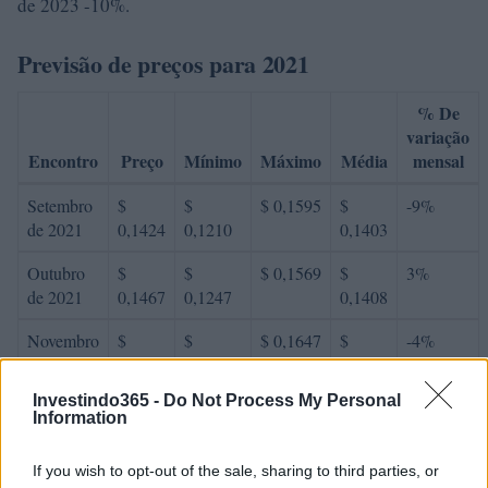
de 2023 -10%.
Previsão de preços para 2021
% De
variação
Encontro
Preço
Mínimo
Máximo
Média
mensal
Setembro
$
$
$ 0,1595
$
-9%
de 2021
0,1424
0,1210
0,1403
Outubro
$
$
$ 0,1569
$
3%
de 2021
0,1467
0,1247
0,1408
Novembro
$
$
$ 0,1647
$
-4%
de 2021
0,1408
0,1338
0,1492
Investindo365 -
Do Not Process My Personal
Dezembro
$
$
$ 0,1766
$
10%
Information
de 2021
0,1549
0,1425
0,1595
If you wish to opt-out of the sale, sharing to third parties, or