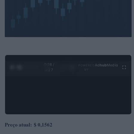
0:30 /
Ad
hub
Media
POWERED
1
/
4
4:27
BY
Preço atual:
$ 0,1562