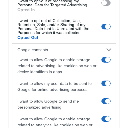
Junho de
$
$
$ 0,2099
$
6%
I want to opt-out of processing my
Personal Data for Targeted Advertising.
2022
0,1794
0,1435
0,1767
Opted In
Julho de
$
$
$ 0,2227
$
7%
I want to opt-out of Collection, Use,
2022
0,1920
0,1824
0,2025
Retention, Sale, and/or Sharing of my
Personal Data that Is Unrelated with the
Purposes for which it was collected.
Agosto de
$
$
$ 0,2406
$
15%
Opted Out
2022
0,2208
0,1832
0,2119
Google consents
Setembro
$
$
$ 0,2712
$
5%
de 2022
0,2318
0,1901
0,2307
I want to allow Google to enable storage
related to advertising like cookies on web or
Outubro
$
$
$ 0,2865
$
3%
device identifiers in apps.
de 2022
0,2388
0,2221
0,2543
I want to allow my user data to be sent to
Novembro
$
$
$ 0,3182
$
12%
Google for online advertising purposes.
de 2022
0,2674
0,2300
0,2741
I want to allow Google to send me
Dezembro
$
$
$ 0,3567
$
15%
personalized advertising.
de 2022
0,3075
0,2737
0,3152
I want to allow Google to enable storage
related to analytics like cookies on web or