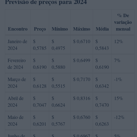
Previsão de preços para 2024
% De
variação
Encontro
Preço
Mínimo
Máximo
Média
mensal
Janeiro de
$
$
$ 0,6710
$
12%
2024
0,5785
0,4975
0,5843
Fevereiro
$
$
$ 0,6499
$
7%
de 2024
0,6190
0,5880
0,6190
Março de
$
$
$ 0,7170
$
-1%
2024
0,6128
0,5515
0,6342
Abril de
$
$
$ 0,8316
$
15%
2024
0,7047
0,6624
0,7470
Maio de
$
$
$ 0,6760
$
-12%
2024
0,6201
0,5767
0,6263
Junho de
$
$
$ 0,6967
$
5%