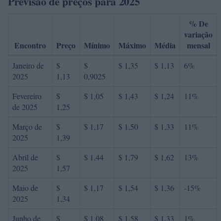
Previsão de preços para 2025
% De
variação
Encontro
Preço
Mínimo
Máximo
Média
mensal
Janeiro de
$
$
$ 1,35
$ 1,13
6%
2025
1,13
0,9025
Fevereiro
$
$ 1,05
$ 1,43
$ 1,24
11%
de 2025
1,25
Março de
$
$ 1,17
$ 1,50
$ 1,33
11%
2025
1,39
Abril de
$
$ 1,44
$ 1,79
$ 1,62
13%
2025
1,57
Maio de
$
$ 1,17
$ 1,54
$ 1,36
-15%
2025
1,34
Junho de
$
$ 1,08
$ 1,58
$ 1,33
1%