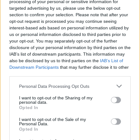
Previsão de preços para 2022
processing of your personal or sensitive information for
targeted advertising by us, please use the below opt-out
section to confirm your selection. Please note that after your
% De
opt-out request is processed you may continue seeing
variação
interest-based ads based on personal information utilized by
Encontro
Preço
Mínimo
Máximo
Média
mensal
us or personal information disclosed to third parties prior to
your opt-out. You may separately opt-out of the further
Janeiro de
$
$
$ 0,1805
$
5%
disclosure of your personal information by third parties on the
2022
0,1626
0,1350
0,1577
IAB’s list of downstream participants. This information may
also be disclosed by us to third parties on the
IAB’s List of
Fevereiro
$
$
$ 0,2058
$
13%
Downstream Participants
that may further disclose it to other
de 2022
0,1838
0,1691
0,1874
third parties.
Março de
$
$
$ 0,1938
$
-5%
Please note that this website/app uses one or more Google
Personal Data Processing Opt Outs
2022
0,1746
0,1606
0,1772
services and may gather and store information including but
not limited to your visit or usage behaviour. You may click to
I want to opt-out of the Sharing of my
Abril de
$
$
$ 0,1940
$
1%
personal data.
grant or deny consent to Google and its third-party tags to
2022
Opted In
0,1763
0,1463
0,1701
use your data for below specified purposes in below Google
consent section.
I want to opt-out of the Sale of my
Maio de
$
$
$ 0,1777
$
-4%
Personal Data.
2022
0,1693
0,1591
0,1684
Opted In