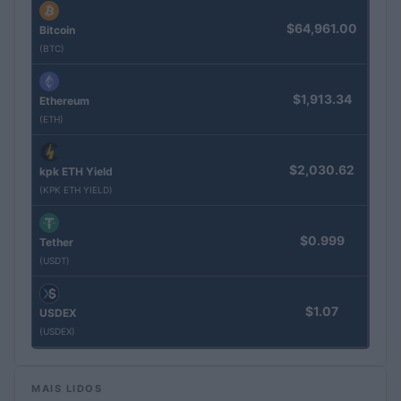
$64,961.00
Bitcoin
(BTC)
$1,913.34
Ethereum
(ETH)
$2,030.62
kpk ETH Yield
(KPK ETH YIELD)
$0.999
Tether
(USDT)
$1.07
USDEX
(USDEX)
MAIS LIDOS