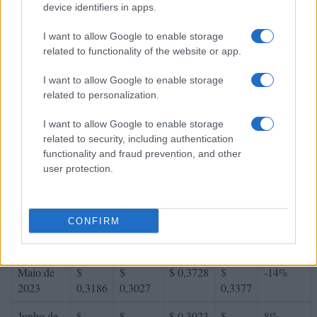
Previsão de preços para 2023
device identifiers in apps.
% De
I want to allow Google to enable storage
variação
related to functionality of the website or app.
Encontro
Preço
Mínimo
Máximo
Média
mensal
I want to allow Google to enable storage
Janeiro de
related to personalization.
$
$
$ 0,3714
$
15%
2023
0,3537
0,3077
0,3395
I want to allow Google to enable storage
Fevereiro
related to security, including authentication
$
$
$ 0,3629
$
-10%
functionality and fraud prevention, and other
de 2023
0,3183
0,2928
0,3279
user protection.
Março de
$
$
$ 0,3992
$
13%
2023
0,3597
0,3309
0,3651
CONFIRM
Abril de
$
$
$ 0,4335
$
3%
2023
0,3705
0,2964
0,3649
Maio de
$
$
$ 0,3728
$
-14%
2023
0,3186
0,3027
0,3377
Junho de
$
$
$ 0,3923
$
8%