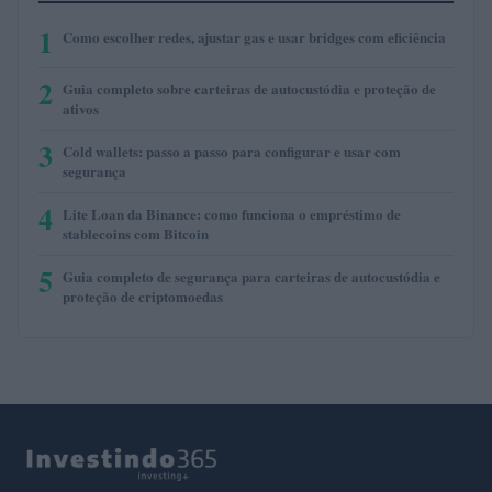
1
Como escolher redes, ajustar gas e usar bridges com eficiência
2
Guia completo sobre carteiras de autocustódia e proteção de
ativos
3
Cold wallets: passo a passo para configurar e usar com
segurança
4
Lite Loan da Binance: como funciona o empréstimo de
stablecoins com Bitcoin
5
Guia completo de segurança para carteiras de autocustódia e
proteção de criptomoedas