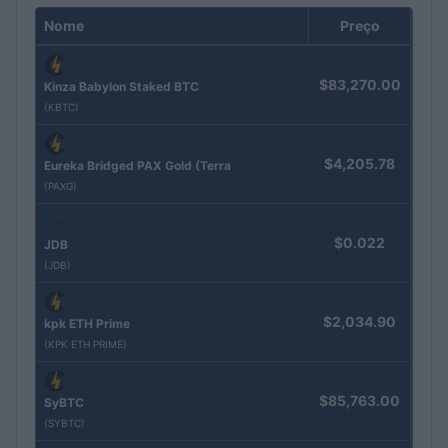
Nome
Preço
$83,270.00
Kinza Babylon Staked BTC
(KBTC)
$4,205.78
Eureka Bridged PAX Gold (Terra
(PAXG)
$0.022
JDB
(JDB)
$2,034.90
kpk ETH Prime
(KPK ETH PRIME)
$85,763.00
SyBTC
(SYBTC)